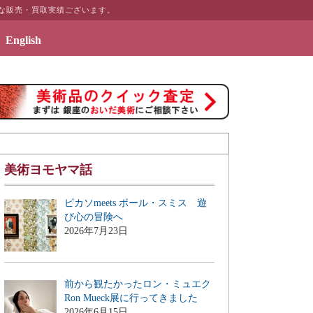
富な販売・買取実績ございます。
English
テリアのギャラリーページ「絵画のある暮らしを」を公開致しました
美術ヨモヤマ話
ピカソmeets ポール・スミス 遊
び心の冒険へ
2026年7月23日
前から観たかったロン・ミュエク
Ron Mueck展に行ってきました
2026年6月15日