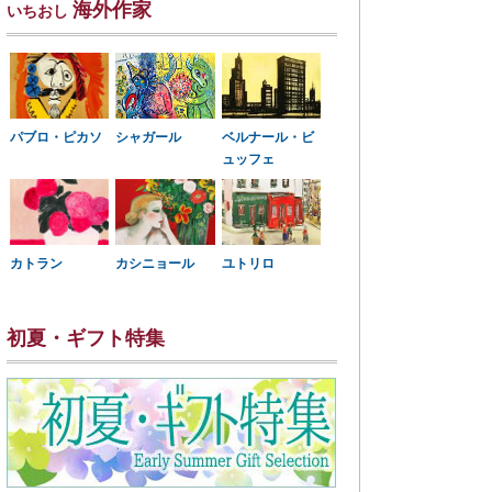
海外作家
いちおし
パブロ・ピカソ
シャガール
ベルナール・ビ
ュッフェ
カトラン
カシニョール
ユトリロ
初夏・ギフト特集