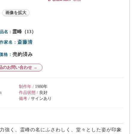
画像を拡大
霊峰（13）
品名：
斎藤清
作家名：
売約済み
価格：
品のお問い合わせ →
制作年 /
1980年
m
作品状態 /
良好
備考 /
サインあり
力強く、霊峰の名にふさわしく、堂々とした姿が印象