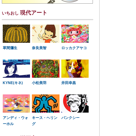
現代アート
いちおし
草間彌生
奈良美智
ロッカクアヤコ
KYNE(キネ)
小松美羽
井田幸昌
アンディ・ウォ
キース・ヘリン
バンクシー
ーホル
グ