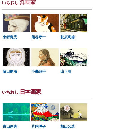
洋画家
いちおし
東郷青児
熊谷守一
荻須高徳
小磯良平
藤田嗣治
山下清
日本画家
いちおし
東山魁夷
片岡球子
加山又造