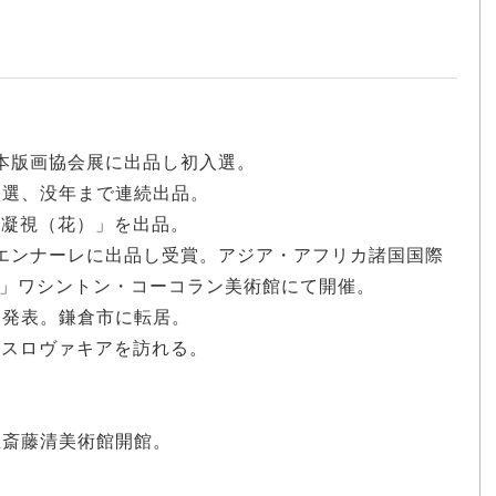
。
日本版画協会展に出品し初入選。
初入選、没年まで連続出品。
「凝視（花）」を出品。
ビエンナーレに出品し受賞。アジア・アフリカ諸国国際
」ワシントン・コーコラン美術館にて開催。
点を発表。鎌倉市に転居。
コスロヴァキアを訪れる。
町立斎藤清美術館開館。