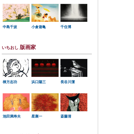
中島千波
小倉遊亀
千住博
版画家
いちおし
棟方志功
浜口陽三
長谷川潔
星襄一
池田満寿夫
斎藤清