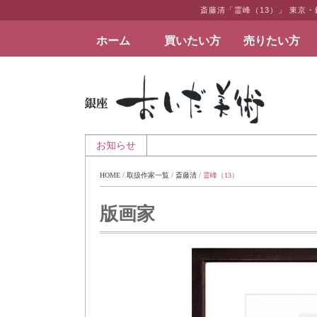
斎藤清「霊峰（13）」 東京
ホーム
買いたい方
売りたい方
絵画など美術品の販売と買取 | 東京・銀座 おい
6日 - 夏季休業のお知らせ
お知らせ
HOME
 / 
取扱作家一覧
 / 
斎藤清
 / 
霊峰（13）
版画家