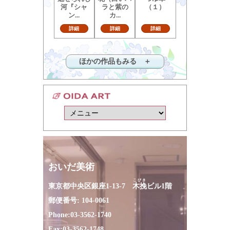
河『シャ
ラと紫の
（１）
ン...
カ...
詳細
詳細
詳細
ほかの作品もみる ＋
おいだ美術
こびき
東京都中央区銀座1-13-7
木挽
ビル1階
郵便番号: 104-0061
Phone:
03-3562-1740
Fax:
03-3562-1748