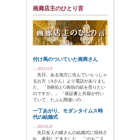
画廊店主のひとり言
付け馬のついていた画商さん
— 2023.12.8
先日、ある地方に住んでいらっしゃ
るお方（Aさん）より電話がありまし
た。 「B画伯とG画伯の絵を売りたい
のですが。」 「保証書と共箱が付い
ていて、たぶん間違いの...
一丁あがり、モダンタイムス時
代の結婚式
— 2023.8.30
先日友人の娘さんの結婚式に招待さ
れ、参列してきました。 このお二人