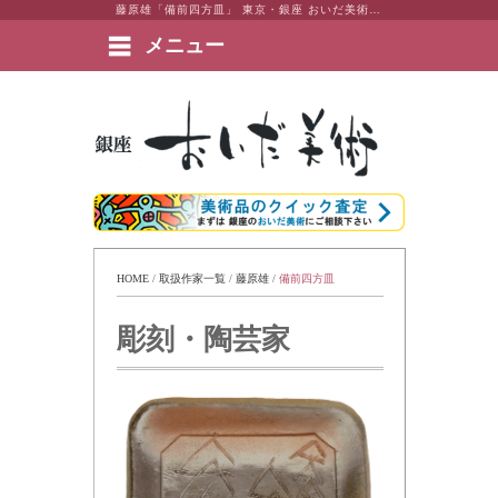
藤原雄「備前四方皿」 東京・銀座 おいだ美術。現代アート・日本画・洋画・版画・彫刻・陶芸など美術品の豊富な販売・買取実績ございます。
メニュー
絵画など美術品の販売と買取 | 東京・銀座 おいだ美術
HOME
 / 
取扱作家一覧
 / 
藤原雄
 / 
備前四方皿
彫刻・陶芸家