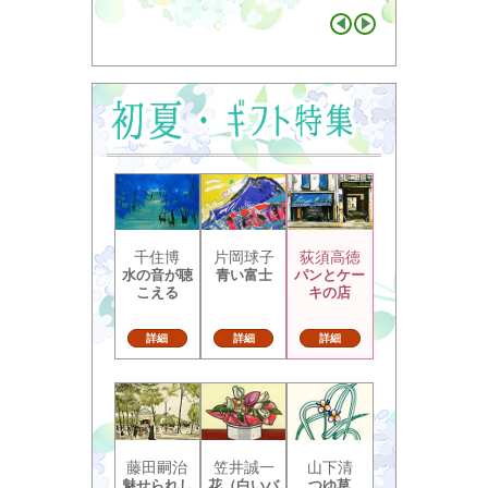
千住博
片岡球子
荻須高徳
水の音が聴
青い富士
パンとケー
こえる
キの店
詳細
詳細
詳細
藤田嗣治
笠井誠一
山下清
魅せられし
花（白いバ
つゆ草