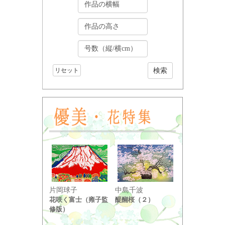
リセット
小野竹喬
片岡球子
中島千波
奥の細道句抄
花咲く富士（雍子監
醍醐桜（２）
り ...
修版）