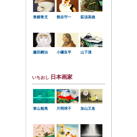
東郷青児
熊谷守一
荻須高徳
小磯良平
藤田嗣治
山下清
日本画家
いちおし
東山魁夷
片岡球子
加山又造