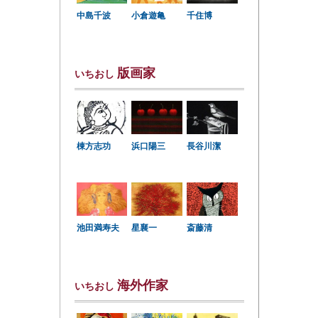
中島千波
小倉遊亀
千住博
版画家
いちおし
棟方志功
浜口陽三
長谷川潔
星襄一
池田満寿夫
斎藤清
海外作家
いちおし