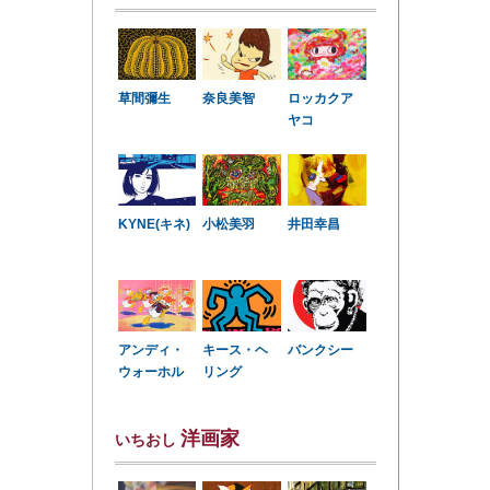
草間彌生
奈良美智
ロッカクア
ヤコ
KYNE(キネ)
小松美羽
井田幸昌
アンディ・
キース・ヘ
バンクシー
ウォーホル
リング
洋画家
いちおし