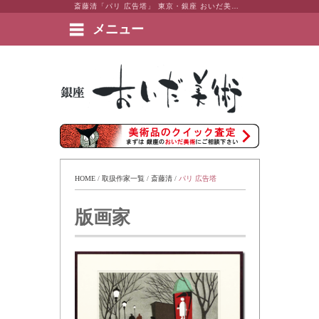
斎藤清「パリ 広告塔」 東京・銀座 おいだ美術。現代アート・日本画・洋画・版画・彫刻・陶芸など美術品の豊富な販売・買取実績ございます。
メニュー
絵画など美術品の販売と買取 | 東京・銀座 おいだ美術
HOME
 / 
取扱作家一覧
 / 
斎藤清
 / 
パリ 広告塔
版画家