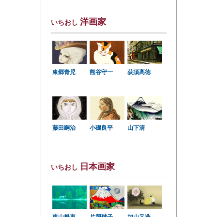
洋画家
いちおし
東郷青児
熊谷守一
荻須高徳
小磯良平
藤田嗣治
山下清
日本画家
いちおし
東山魁夷