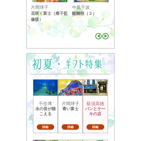
小野竹喬
片岡球子
中島千波
奥の細道句抄
花咲く富士（雍子監
醍醐桜（２）
り ...
修版）
千住博
片岡球子
荻須高徳
水の音が聴
青い富士
パンとケー
こえる
キの店
詳細
詳細
詳細