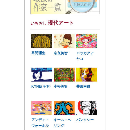
現代アート
いちおし
草間彌生
奈良美智
ロッカクア
ヤコ
KYNE(キネ)
小松美羽
井田幸昌
アンディ・
キース・ヘ
バンクシー
ウォーホル
リング