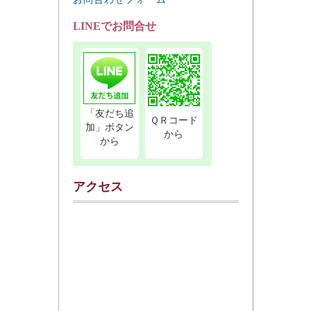
LINEでお問合せ
「友だち追
ＱＲコード
加」ボタン
から
から
アクセス