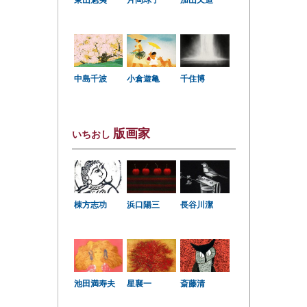
片岡球子
加山又造
中島千波
小倉遊亀
千住博
版画家
いちおし
棟方志功
浜口陽三
長谷川潔
星襄一
池田満寿夫
斎藤清