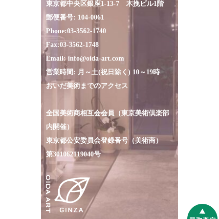
東京都中央区銀座1-13-7
木挽
ビル1階
郵便番号: 104-0061
Phone:
03-3562-1740
Fax:
03-3562-1748
Email:
info@oida-art.com
営業時間: 月～土(祝日除く) 10～19時
おいだ美術までのアクセス
全国美術商相互会会員（東京美術倶楽部
内開催）
東京都公安委員会登録番号（美術商）
第301062119040号