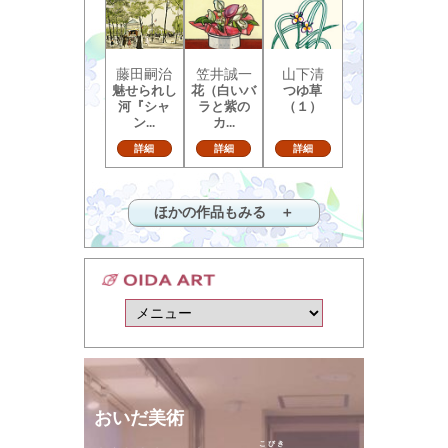
藤田嗣治
笠井誠一
山下清
魅せられし
花（白いバ
つゆ草
河『シャ
ラと紫の
（１）
ン...
カ...
詳細
詳細
詳細
ほかの作品もみる ＋
おいだ美術
こびき