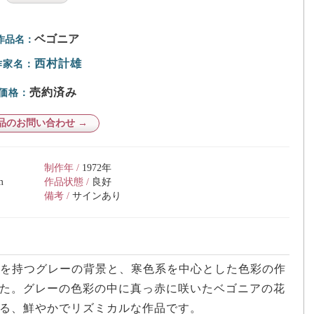
ベゴニア
作品名：
西村計雄
作家名：
売約済み
価格：
品のお問い合わせ →
制作年 /
1972年
m
作品状態 /
良好
備考 /
サインあり
調を持つグレーの背景と、寒色系を中心とした色彩の作
た。グレーの色彩の中に真っ赤に咲いたベゴニアの花
る、鮮やかでリズミカルな作品です。