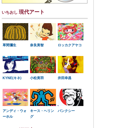
現代アート
いちおし
草間彌生
奈良美智
ロッカクアヤコ
KYNE(キネ)
小松美羽
井田幸昌
アンディ・ウォ
キース・ヘリン
バンクシー
ーホル
グ