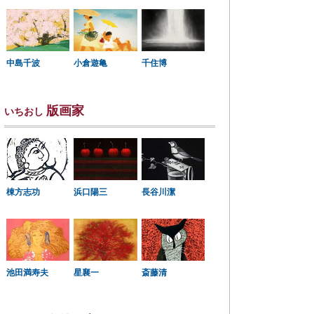
中島千波
小倉遊亀
千住博
版画家
いちおし
棟方志功
浜口陽三
長谷川潔
星襄一
池田満寿夫
斎藤清