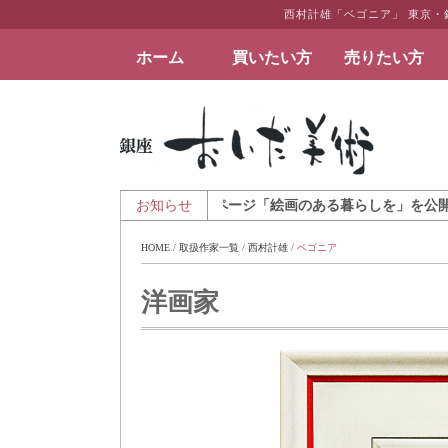
西村計雄「ベゴニア」 東京
ホーム
買いたい方
売りたい方
絵画など美術品の販売と買取 | 東京・銀座 おい
トとインテリアのギャラリーページ「絵画のある暮らしを」を公開致しました
お知らせ
HOME
 / 
取扱作家一覧
 / 
西村計雄
 / 
ベゴニア
洋画家