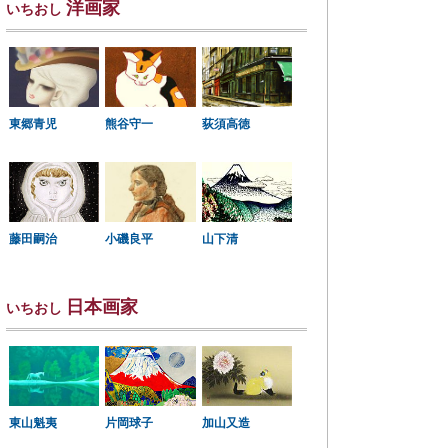
洋画家
いちおし
東郷青児
熊谷守一
荻須高徳
小磯良平
藤田嗣治
山下清
日本画家
いちおし
東山魁夷
片岡球子
加山又造