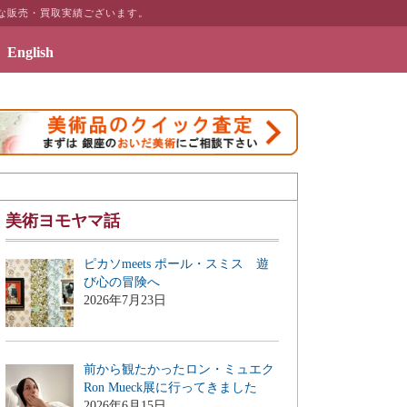
な販売・買取実績ございます。
English
2019年7月3日 - エッセイ「画商のこぼれ話」刊行のお知ら
美術ヨモヤマ話
ピカソmeets ポール・スミス 遊
び心の冒険へ
2026年7月23日
前から観たかったロン・ミュエク
Ron Mueck展に行ってきました
2026年6月15日