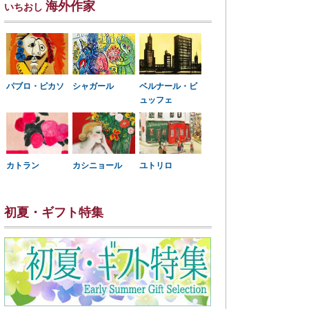
海外作家
いちおし
パブロ・ピカソ
シャガール
ベルナール・ビ
ュッフェ
カトラン
カシニョール
ユトリロ
初夏・ギフト特集