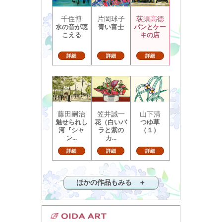
千住博
片岡球子
荻須高徳
水の音が聴
青い富士
パンとケー
こえる
キの店
詳細
詳細
詳細
藤田嗣治
笠井誠一
山下清
魅せられし
花（白いバ
つゆ草
河『シャ
ラと紫の
（１）
ン...
カ...
詳細
詳細
詳細
ほかの作品もみる ＋