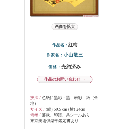
画像を拡大
紅梅
作品名：
小山敬三
作家名：
売約済み
価格：
作品のお問い合わせ →
技法 /
色紙に墨彩・墨、岩彩 紙（金
地）
サイズ /
(縦) 50.5 cm (横) 24cm
備考 /
落款、印譜、共シールあり
東京美術倶楽部鑑定書あり