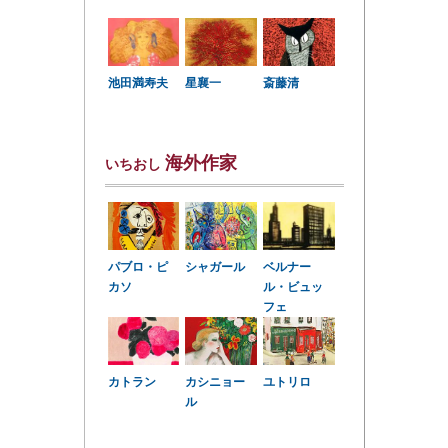
星襄一
池田満寿夫
斎藤清
海外作家
いちおし
パブロ・ピ
シャガール
ベルナー
カソ
ル・ビュッ
フェ
カトラン
カシニョー
ユトリロ
ル