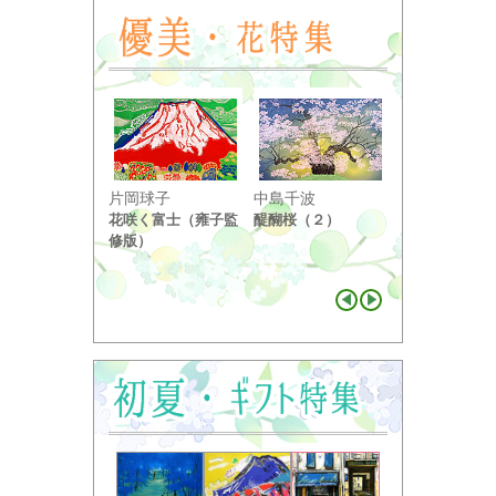
小野竹喬
片岡球子
中島千波
奥の細道句抄
花咲く富士（雍子監
醍醐桜（２）
り ...
修版）