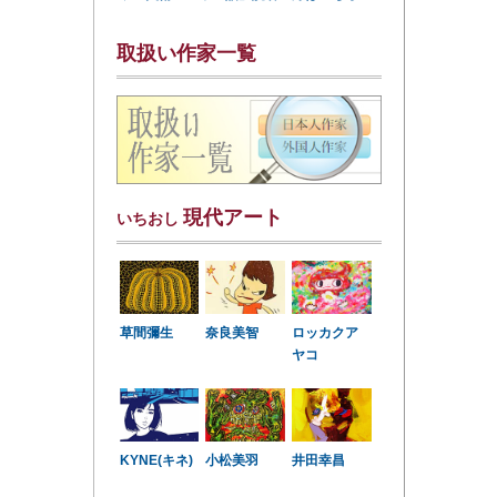
取扱い作家一覧
現代アート
いちおし
草間彌生
奈良美智
ロッカクア
ヤコ
KYNE(キネ)
小松美羽
井田幸昌