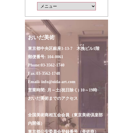
おいだ美術
こびき
東京都中央区銀座1-13-7
木挽
ビル1階
郵便番号: 104-0061
Phone:
03-3562-1740
Fax:
03-3562-1748
Email:
info@oida-art.com
営業時間: 月～土(祝日除く) 10～19時
おいだ美術までのアクセス
全国美術商相互会会員（東京美術倶楽部
内開催）
東京都公安委員会登録番号（美術商）