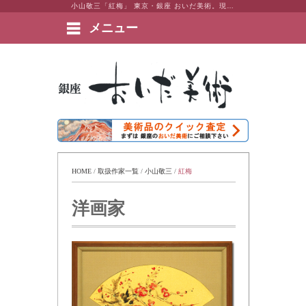
小山敬三「紅梅」 東京・銀座 おいだ美術。現代アート・日本画・洋画・版画・彫刻・陶芸など美術品の豊富な販売・買取実績ございます。
メニュー
絵画など美術品の販売と買取 | 東京・銀座 おいだ美術
HOME
 / 
取扱作家一覧
 / 
小山敬三
 / 
紅梅
洋画家