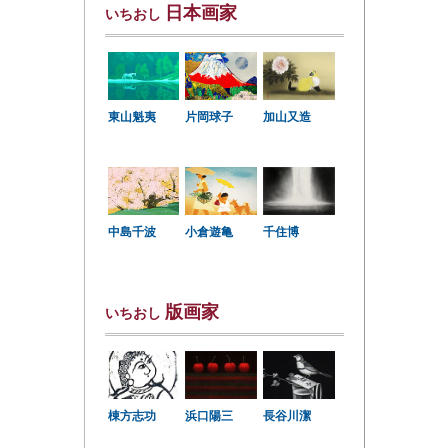
日本画家
いちおし
東山魁夷
片岡球子
加山又造
中島千波
小倉遊亀
千住博
版画家
いちおし
棟方志功
浜口陽三
長谷川潔