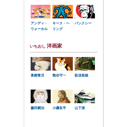
アンディ・
キース・ヘ
バンクシー
ウォーホル
リング
洋画家
いちおし
東郷青児
熊谷守一
荻須高徳
小磯良平
藤田嗣治
山下清