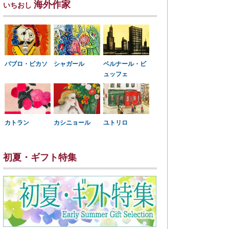
海外作家
いちおし
パブロ・ピカソ
シャガール
ベルナール・ビ
ュッフェ
カトラン
カシニョール
ユトリロ
初夏・ギフト特集