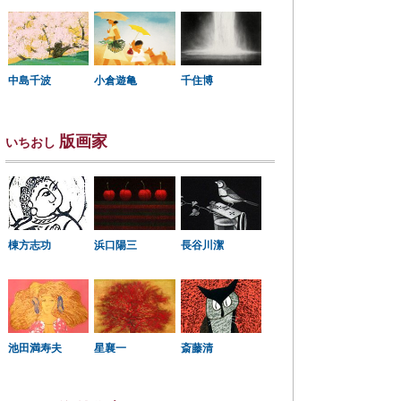
中島千波
小倉遊亀
千住博
版画家
いちおし
棟方志功
浜口陽三
長谷川潔
星襄一
池田満寿夫
斎藤清