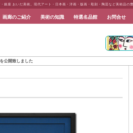
京・銀座 おいだ美術。現代アート・日本画・洋画・版画・彫刻・陶芸など美術品の
画廊のご紹介
美術の知識
特選名品館
お問合せ
だ美術
ました