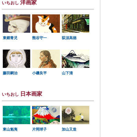
洋画家
いちおし
東郷青児
熊谷守一
荻須高徳
小磯良平
藤田嗣治
山下清
日本画家
いちおし
東山魁夷
片岡球子
加山又造