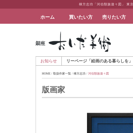
棟方志功「河伯類族遊々図」 東
ホーム
買いたい方
売りたい方
絵画など美術品の販売と買取 | 東京・銀座 おい
 アートとインテリアのギャラリーページ「絵画のある暮らしを」を公開致し
お知らせ
HOME
 / 
取扱作家一覧
 / 
棟方志功
 / 
河伯類族遊々図
版画家