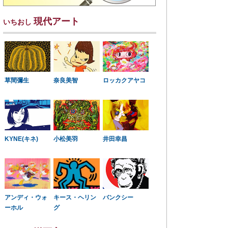
現代アート
いちおし
草間彌生
奈良美智
ロッカクアヤコ
KYNE(キネ)
小松美羽
井田幸昌
アンディ・ウォ
キース・ヘリン
バンクシー
ーホル
グ