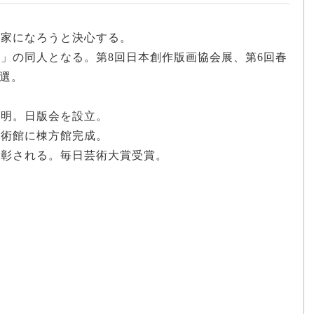
画家になろうと決心する。
版」の同人となる。第8回日本創作版画協会展、第6回春
選。
失明。日版会を設立。
美術館に棟方館完成。
顕彰される。毎日芸術大賞受賞。