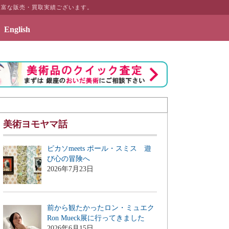
豊富な販売・買取実績ございます。
English
2019年7月3日 - エッセイ「画商のこぼれ話」刊行の
美術ヨモヤマ話
ピカソmeets ポール・スミス 遊
び心の冒険へ
2026年7月23日
前から観たかったロン・ミュエク
Ron Mueck展に行ってきました
2026年6月15日