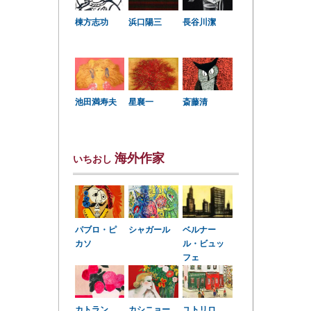
棟方志功
浜口陽三
長谷川潔
星襄一
池田満寿夫
斎藤清
海外作家
いちおし
パブロ・ピ
シャガール
ベルナー
カソ
ル・ビュッ
フェ
カトラン
カシニョー
ユトリロ