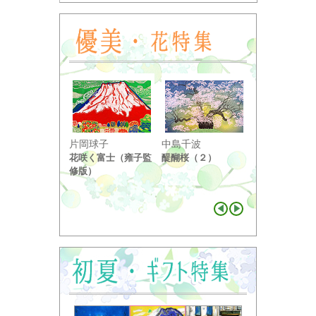
小野竹喬
片岡球子
中島千波
奥の細道句抄
花咲く富士（雍子監
醍醐桜（２）
り ...
修版）