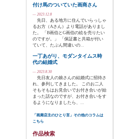
付け馬のついていた画商さん
— 2023.12.8
先日、ある地方に住んでいらっしゃ
るお方（Aさん）より電話がありまし
た。 「B画伯とG画伯の絵を売りたい
のですが。」 「保証書と共箱が付い
ていて、たぶん間違いの...
一丁あがり、モダンタイムス時
代の結婚式
— 2023.8.30
先日友人の娘さんの結婚式に招待さ
れ、参列してきました。 このお二人
そもそもはお見合いでお付き合いが始
まった話なのですが、お付き合いをす
るようになりましたら、...
「画廊店主のひとり言」その他のコラムは
こちら
作品検索