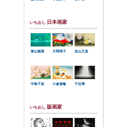
日本画家
いちおし
東山魁夷
片岡球子
加山又造
中島千波
小倉遊亀
千住博
版画家
いちおし