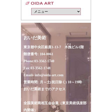
おいだ美術
こびき
東京都中央区銀座1-13-7
木挽
ビル1階
郵便番号: 104-0061
Phone:
03-3562-1740
Fax:
03-3562-1748
Email:
info@oida-art.com
営業時間: 月～土(祝日除く) 10～19時
おいだ美術までのアクセス
全国美術商相互会会員（東京美術倶楽部
内開催）