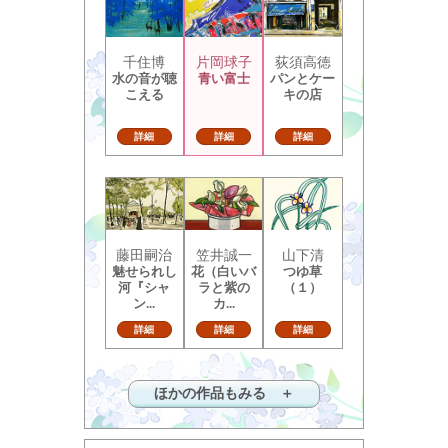
千住博
片岡球子
荻須高徳
水の音が聴
青い富士
パンとケー
こえる
キの店
詳細
詳細
詳細
藤田嗣治
笠井誠一
山下清
魅せられし
花（白いバ
つゆ草
河『シャ
ラと紫の
（１）
ン...
カ...
詳細
詳細
詳細
ほかの作品もみる ＋