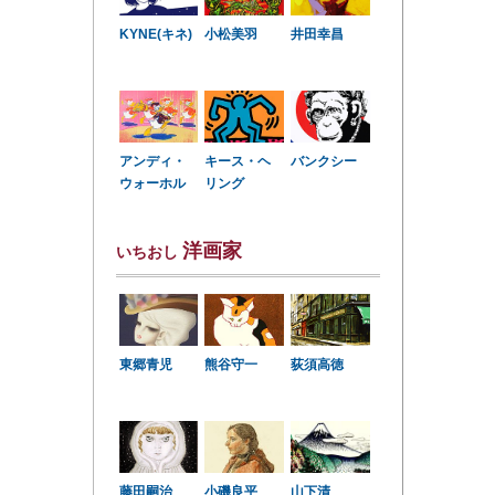
KYNE(キネ)
小松美羽
井田幸昌
アンディ・
キース・ヘ
バンクシー
ウォーホル
リング
洋画家
いちおし
東郷青児
熊谷守一
荻須高徳
小磯良平
藤田嗣治
山下清