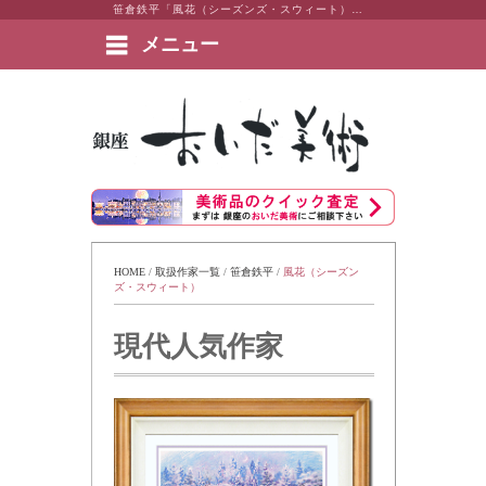
笹倉鉄平「風花（シーズンズ・スウィート）」 東京・銀座 おいだ美術。現代アート・日本画・洋画・版画・彫刻・陶芸など美術品の豊富な販売・買取実績ございます。
メニュー
絵画など美術品の販売と買取 | 東京・銀座 おいだ美術
HOME
 / 
取扱作家一覧
 / 
笹倉鉄平
 / 
風花（シーズン
ズ・スウィート）
現代人気作家