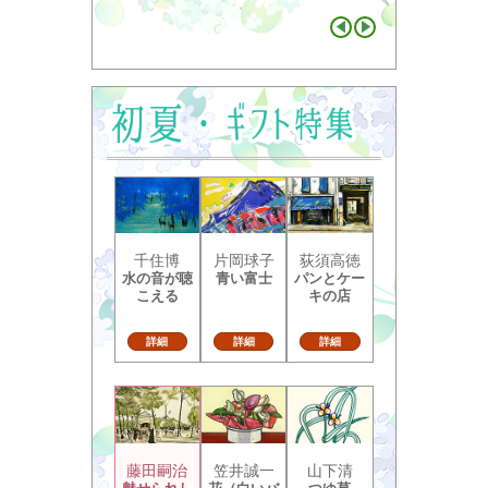
千住博
片岡球子
荻須高徳
水の音が聴
青い富士
パンとケー
こえる
キの店
詳細
詳細
詳細
藤田嗣治
笠井誠一
山下清