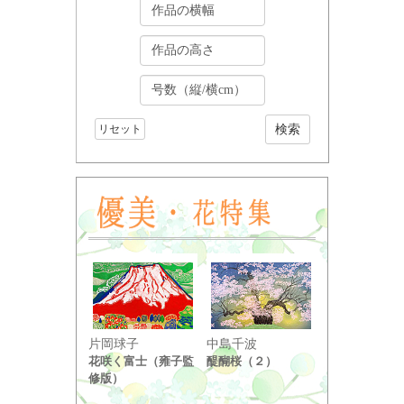
リセット
小野竹喬
片岡球子
中島千波
奥の細道句抄
花咲く富士（雍子監
醍醐桜（２）
り ...
修版）