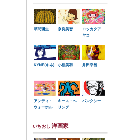
草間彌生
奈良美智
ロッカクア
ヤコ
KYNE(キネ)
小松美羽
井田幸昌
アンディ・
キース・ヘ
バンクシー
ウォーホル
リング
洋画家
いちおし