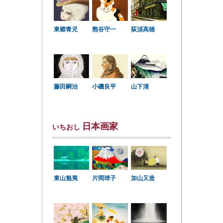
東郷青児
熊谷守一
荻須高徳
小磯良平
藤田嗣治
山下清
日本画家
いちおし
東山魁夷
片岡球子
加山又造