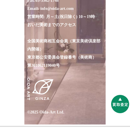
Fax:
03-3562-1748
Email:
info@oida-art.com
営業時間: 月～土(祝日除く) 10～19時
おいだ美術までのアクセス
全国美術商相互会会員（東京美術倶楽部
内開催）
東京都公安委員会登録番号（美術商）
第301062119040号
©2025 Oida-Art Ltd.