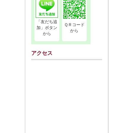
「友だち追
ＱＲコード
加」ボタン
から
から
アクセス