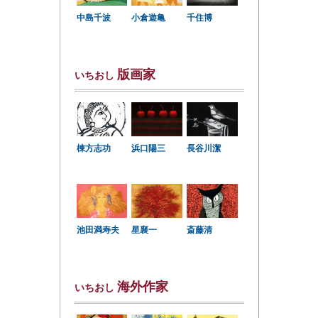
中島千波
小倉遊亀
千住博
版画家
いちおし
棟方志功
浜口陽三
長谷川潔
星襄一
池田満寿夫
斎藤清
海外作家
いちおし