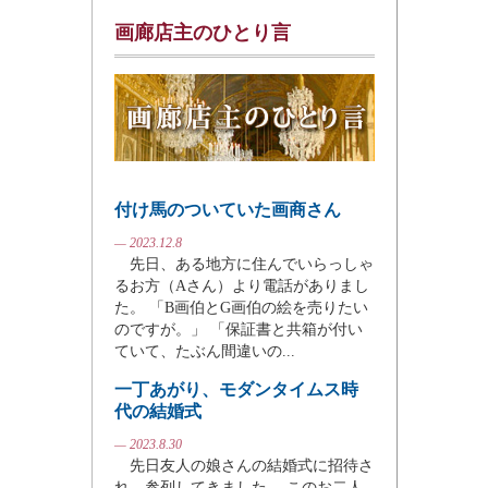
画廊店主のひとり言
付け馬のついていた画商さん
— 2023.12.8
先日、ある地方に住んでいらっしゃ
るお方（Aさん）より電話がありまし
た。 「B画伯とG画伯の絵を売りたい
のですが。」 「保証書と共箱が付い
ていて、たぶん間違いの...
一丁あがり、モダンタイムス時
代の結婚式
— 2023.8.30
先日友人の娘さんの結婚式に招待さ
れ、参列してきました。 このお二人