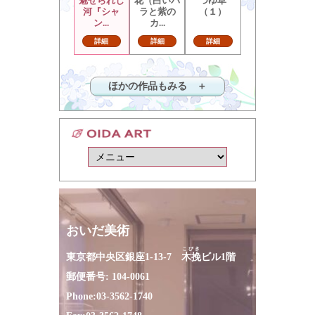
魅せられし
花（白いバ
つゆ草
河『シャ
ラと紫の
（１）
ン...
カ...
詳細
詳細
詳細
ほかの作品もみる ＋
おいだ美術
こびき
東京都中央区銀座1-13-7
木挽
ビル1階
郵便番号: 104-0061
Phone:
03-3562-1740