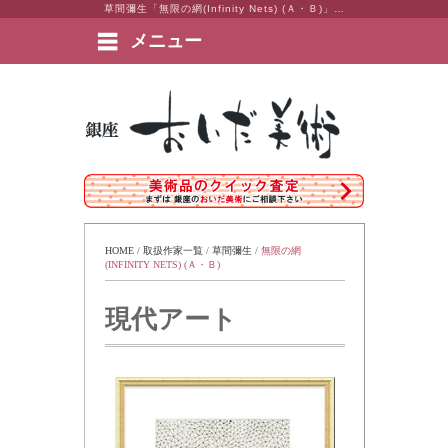
草間彌生「無限の網(Infinity Nets) (Ａ・Ｂ)」 東京・銀座 おいだ美術。現代アート・日本画・洋画・版画・彫刻・陶芸など美術品の豊富な販売・買取実績ございます。
メニュー
絵画など美術品の販売と買取 | 東京・銀座 おいだ美術
HOME
 / 
取扱作家一覧
 / 
草間彌生
 / 
無限の網
(INFINITY NETS) (Ａ・Ｂ)
現代アート