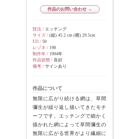
作品のお問い合わせ →
技法 /
エッチング
サイズ /
(縦) 45.2 cm (横) 29.5cm
ED /
50
レゾネ /
198
制作年 /
1994年
作品状態 /
良好
備考 /
サインあり
作品について
無限に広がり続ける網は、草間
彌生が繰り返し描いてきたモチ
ーフです。エッチングで細かく
描かれた網によって草間彌生の
無限に広がる世界がより繊細に