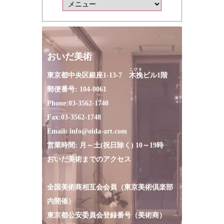
おいだ美術
こびき
東京都中央区銀座1-13-7
木挽
ビル1階
郵便番号: 104-0061
Phone:
03-3562-1740
Fax:
03-3562-1748
Email:
info@oida-art.com
営業時間: 月～土(祝日除く) 10～19時
おいだ美術までのアクセス
全国美術商相互会会員（東京美術倶楽部
内開催）
東京都公安委員会登録番号（美術商）