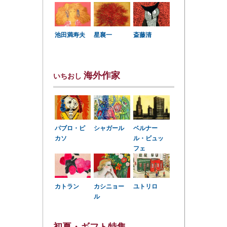
星襄一
池田満寿夫
斎藤清
海外作家
いちおし
パブロ・ピ
シャガール
ベルナー
カソ
ル・ビュッ
フェ
カトラン
カシニョー
ユトリロ
ル