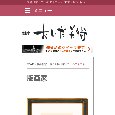
長谷川潔「二つのアネモネ」 東京・銀座 おいだ美術。現代アート・日本画・洋画・版画・彫刻・陶芸など美術品の豊富な販売・買取実績ございます。
メニュー
絵画など美術品の販売と買取 | 東京・銀座 おいだ美術
HOME
 / 
取扱作家一覧
 / 
長谷川潔
 / 
二つのアネモネ
版画家