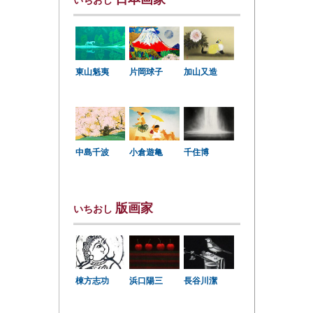
いちおし
東山魁夷
片岡球子
加山又造
中島千波
小倉遊亀
千住博
版画家
いちおし
棟方志功
浜口陽三
長谷川潔