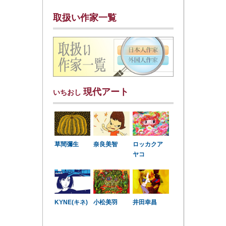
取扱い作家一覧
現代アート
いちおし
草間彌生
奈良美智
ロッカクア
ヤコ
KYNE(キネ)
小松美羽
井田幸昌