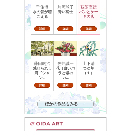
千住博
片岡球子
荻須高徳
水の音が聴
青い富士
パンとケー
こえる
キの店
詳細
詳細
詳細
藤田嗣治
笠井誠一
山下清
魅せられし
花（白いバ
つゆ草
河『シャ
ラと紫の
（１）
ン...
カ...
詳細
詳細
詳細
ほかの作品もみる ＋