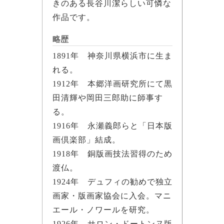
きのある長谷川潔らしい可憐な
作品です。
略歴
1891年 神奈川県横浜市に生ま
れる。
1912年 本郷洋画研究所にて黒
田清輝や岡田三郎助に師事す
る。
1916年 永瀬義郎らと「日本版
画倶楽部」結成。
1918年 銅版画技法習得のため
渡仏。
1924年 デュフィの勧めで独立
画家・版画家協会に入会。マニ
エール・ノワールを研究。
1926年 サロン・ドートンヌ版