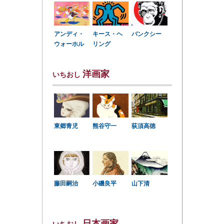
アンディ・
キース・ヘ
バンクシー
ウォーホル
リング
洋画家
いちおし
東郷青児
熊谷守一
荻須高徳
小磯良平
藤田嗣治
山下清
日本画家