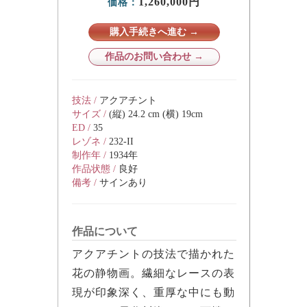
1,260,000円
価格：
購入手続きへ進む →
作品のお問い合わせ →
技法 /
アクアチント
サイズ /
(縦) 24.2 cm (横) 19cm
ED /
35
レゾネ /
232-II
制作年 /
1934年
作品状態 /
良好
備考 /
サインあり
作品について
アクアチントの技法で描かれた
花の静物画。繊細なレースの表
現が印象深く、重厚な中にも動