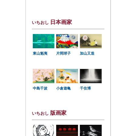
日本画家
いちおし
東山魁夷
片岡球子
加山又造
中島千波
小倉遊亀
千住博
版画家
いちおし