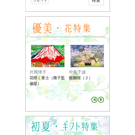
リセット
小野竹喬
片岡球子
中島千波
奥の細道句抄
花咲く富士（雍子監
醍醐桜（２）
り ...
修版）