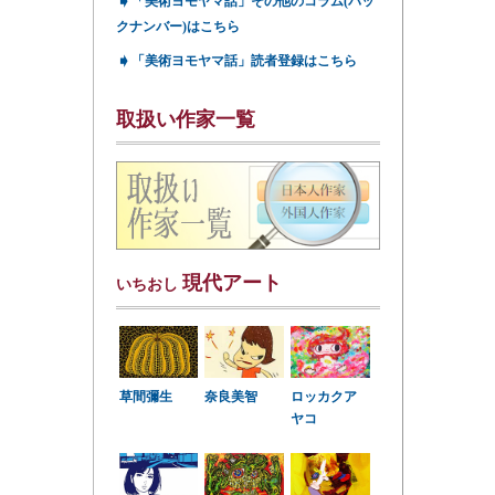
➧
「美術ヨモヤマ話」その他のコラム(バッ
クナンバー)はこちら
➧
「美術ヨモヤマ話」読者登録はこちら
取扱い作家一覧
現代アート
いちおし
草間彌生
奈良美智
ロッカクア
ヤコ