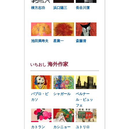
棟方志功
浜口陽三
長谷川潔
星襄一
池田満寿夫
斎藤清
海外作家
いちおし
パブロ・ピ
シャガール
ベルナー
カソ
ル・ビュッ
フェ
カトラン
カシニョー
ユトリロ