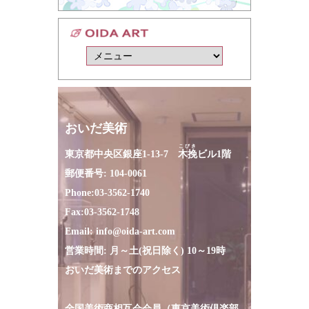
おいだ美術
こびき
東京都中央区銀座1-13-7
木挽
ビル1階
郵便番号: 104-0061
Phone:
03-3562-1740
Fax:
03-3562-1748
Email:
info@oida-art.com
営業時間: 月～土(祝日除く) 10～19時
おいだ美術までのアクセス
全国美術商相互会会員（東京美術倶楽部