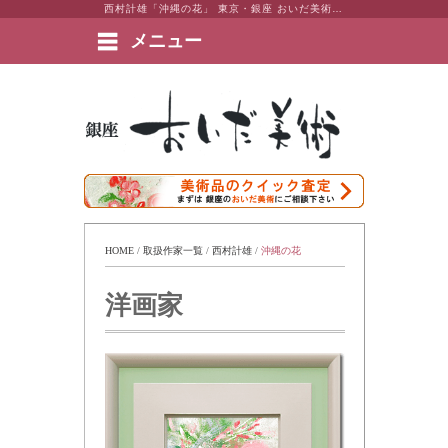
西村計雄「沖縄の花」 東京・銀座 おいだ美術。現代アート・日本画・洋画・版画・彫刻・陶芸など美術品の豊富な販売・買取実績ございます。
メニュー
絵画など美術品の販売と買取 | 東京・銀座 おいだ美術
HOME
 / 
取扱作家一覧
 / 
西村計雄
 / 
沖縄の花
洋画家