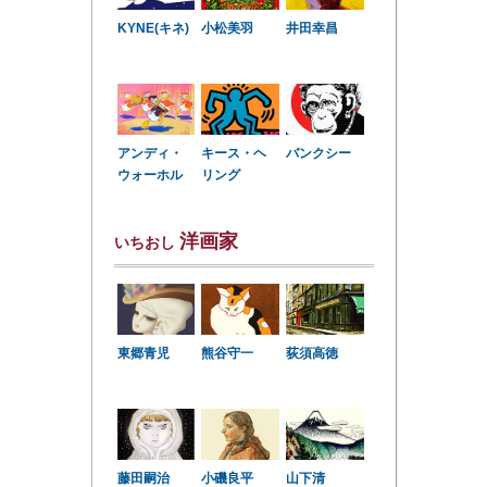
KYNE(キネ)
小松美羽
井田幸昌
アンディ・
キース・ヘ
バンクシー
ウォーホル
リング
洋画家
いちおし
東郷青児
熊谷守一
荻須高徳
小磯良平
藤田嗣治
山下清