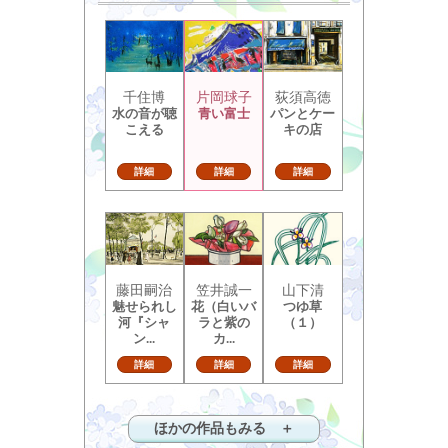
千住博
片岡球子
荻須高徳
水の音が聴
青い富士
パンとケー
こえる
キの店
詳細
詳細
詳細
藤田嗣治
笠井誠一
山下清
魅せられし
花（白いバ
つゆ草
河『シャ
ラと紫の
（１）
ン...
カ...
詳細
詳細
詳細
ほかの作品もみる ＋