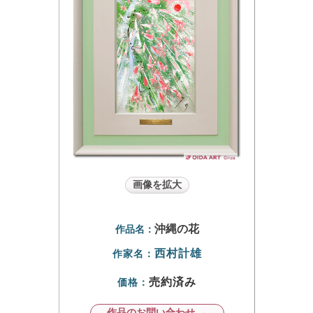
画像を拡大
沖縄の花
作品名：
西村計雄
作家名：
売約済み
価格：
作品のお問い合わせ →