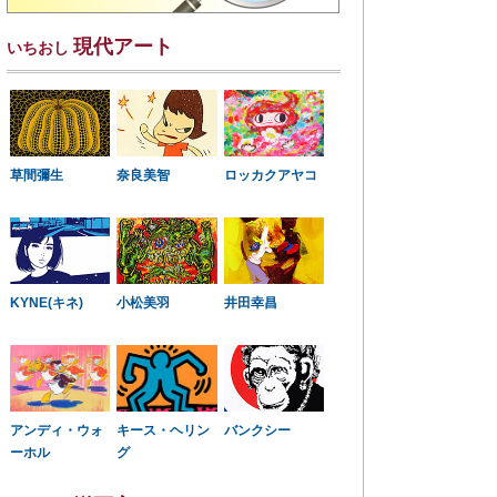
現代アート
いちおし
草間彌生
奈良美智
ロッカクアヤコ
KYNE(キネ)
小松美羽
井田幸昌
アンディ・ウォ
キース・ヘリン
バンクシー
ーホル
グ