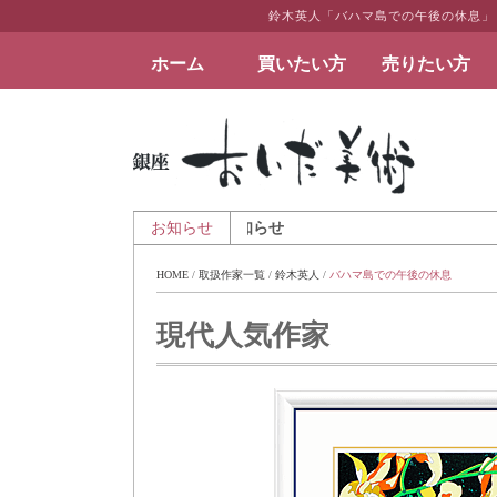
鈴木英人「バハマ島での午後の休息」
ホーム
買いたい方
売りたい方
絵画など美術品の販売と買取 | 東京・銀座 おい
年8月6日 - 夏季休業のお知らせ
お知らせ
HOME
 / 
取扱作家一覧
 / 
鈴木英人
 / 
バハマ島での午後の休息
現代人気作家