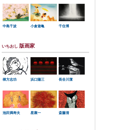
中島千波
小倉遊亀
千住博
版画家
いちおし
棟方志功
浜口陽三
長谷川潔
星襄一
池田満寿夫
斎藤清