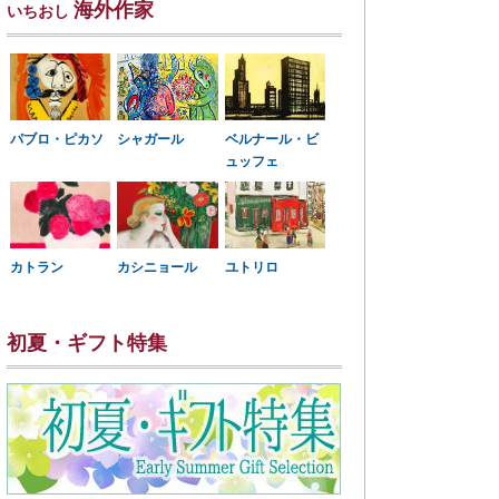
海外作家
いちおし
パブロ・ピカソ
シャガール
ベルナール・ビ
ュッフェ
カトラン
カシニョール
ユトリロ
初夏・ギフト特集