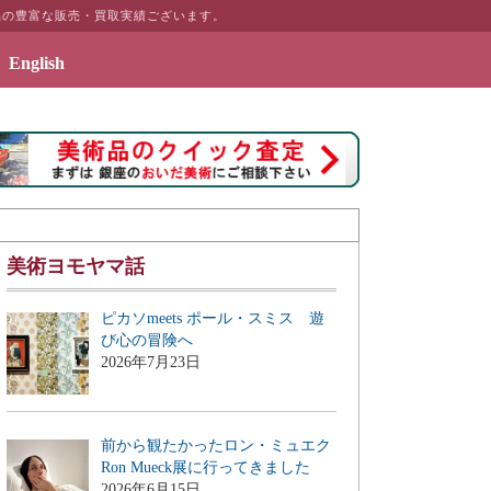
品の豊富な販売・買取実績ございます。
English
とインテリアのギャラリーページ「絵画のある暮らしを」を公開致しました
美術ヨモヤマ話
ピカソmeets ポール・スミス 遊
び心の冒険へ
2026年7月23日
前から観たかったロン・ミュエク
Ron Mueck展に行ってきました
2026年6月15日