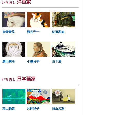
洋画家
いちおし
東郷青児
熊谷守一
荻須高徳
小磯良平
藤田嗣治
山下清
日本画家
いちおし
東山魁夷
片岡球子
加山又造