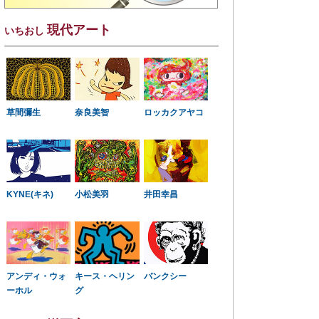
現代アート
いちおし
草間彌生
奈良美智
ロッカクアヤコ
KYNE(キネ)
小松美羽
井田幸昌
アンディ・ウォ
キース・ヘリン
バンクシー
ーホル
グ