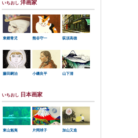
洋画家
いちおし
東郷青児
熊谷守一
荻須高徳
小磯良平
藤田嗣治
山下清
日本画家
いちおし
東山魁夷
片岡球子
加山又造