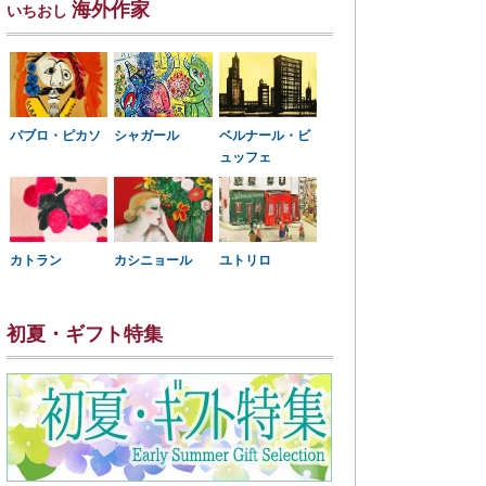
海外作家
いちおし
パブロ・ピカソ
シャガール
ベルナール・ビ
ュッフェ
カトラン
カシニョール
ユトリロ
初夏・ギフト特集