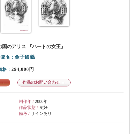
の国のアリス 『ハートの女王』
金子國義
作家名：
294,000円
価格：
 →
作品のお問い合わせ →
制作年 /
2000年
作品状態 /
良好
備考 /
サインあり