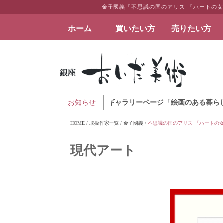
金子國義「不思議の国のアリス 『ハートの
ホーム
買いたい方
売りたい方
絵画など美術品の販売と買取 | 東京・銀座 おい
7日 - アートとインテリアのギャラリーページ「絵画のある暮らしを」を公
お知らせ
HOME
 / 
取扱作家一覧
 / 
金子國義
 / 
不思議の国のアリス 『ハートの
現代アート