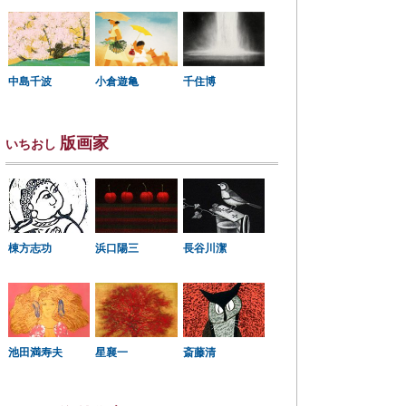
中島千波
小倉遊亀
千住博
版画家
いちおし
棟方志功
浜口陽三
長谷川潔
星襄一
池田満寿夫
斎藤清