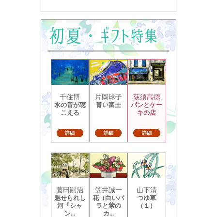
千住博
片岡球子
荻須高徳
水の音が聴
青い富士
パンとケー
こえる
キの店
詳細
詳細
詳細
藤田嗣治
笠井誠一
山下清
魅せられし
花（白いバ
つゆ草
河『シャ
ラと紫の
（１）
ン...
カ...