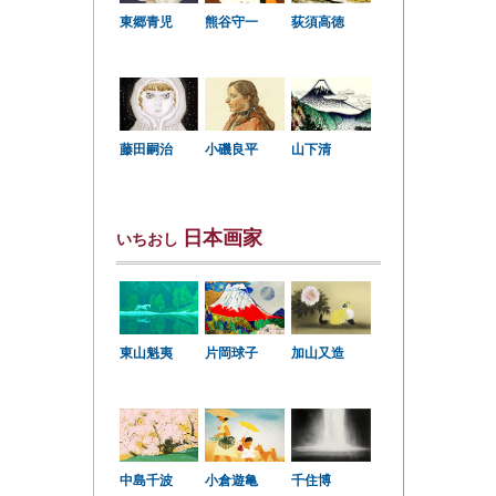
東郷青児
熊谷守一
荻須高徳
小磯良平
藤田嗣治
山下清
日本画家
いちおし
東山魁夷
片岡球子
加山又造
中島千波
小倉遊亀
千住博