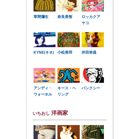
草間彌生
奈良美智
ロッカクア
ヤコ
KYNE(キネ)
小松美羽
井田幸昌
アンディ・
キース・ヘ
バンクシー
ウォーホル
リング
洋画家
いちおし