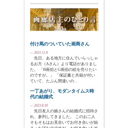
付け馬のついていた画商さん
— 2023.12.8
先日、ある地方に住んでいらっしゃ
るお方（Aさん）より電話がありまし
た。 「B画伯とG画伯の絵を売りたい
のですが。」 「保証書と共箱が付い
ていて、たぶん間違いの...
一丁あがり、モダンタイムス時
代の結婚式
— 2023.8.30
先日友人の娘さんの結婚式に招待さ
れ、参列してきました。 このお二人
そもそもはお見合いでお付き合いが始