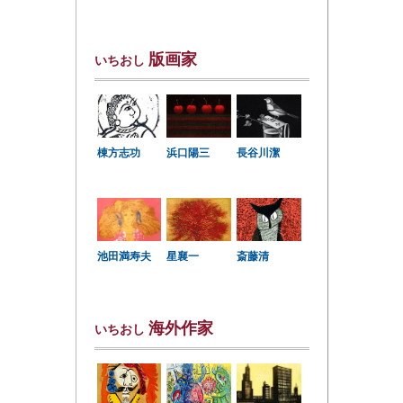
版画家
いちおし
棟方志功
浜口陽三
長谷川潔
星襄一
池田満寿夫
斎藤清
海外作家
いちおし