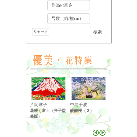
リセット
小野竹喬
片岡球子
中島千波
奥の細道句抄
花咲く富士（雍子監
醍醐桜（２）
り ...
修版）