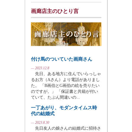
画廊店主のひとり言
付け馬のついていた画商さん
— 2023.12.8
先日、ある地方に住んでいらっしゃ
るお方（Aさん）より電話がありまし
た。 「B画伯とG画伯の絵を売りたい
のですが。」 「保証書と共箱が付い
ていて、たぶん間違いの...
一丁あがり、モダンタイムス時
代の結婚式
— 2023.8.30
先日友人の娘さんの結婚式に招待さ