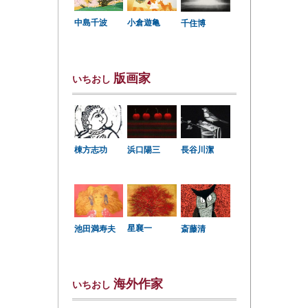
中島千波
小倉遊亀
千住博
版画家
いちおし
棟方志功
浜口陽三
長谷川潔
星襄一
池田満寿夫
斎藤清
海外作家
いちおし