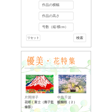
リセット
小野竹喬
片岡球子
中島千波
奥の細道句抄
花咲く富士（雍子監
醍醐桜（２）
り ...
修版）