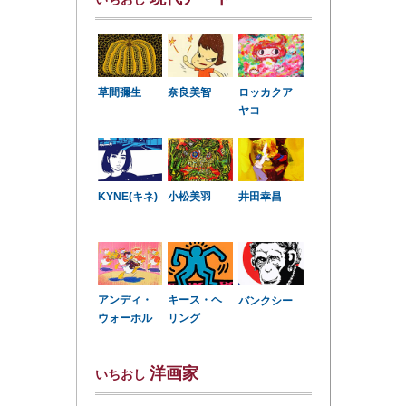
草間彌生
奈良美智
ロッカクア
ヤコ
KYNE(キネ)
小松美羽
井田幸昌
アンディ・
キース・ヘ
バンクシー
ウォーホル
リング
洋画家
いちおし