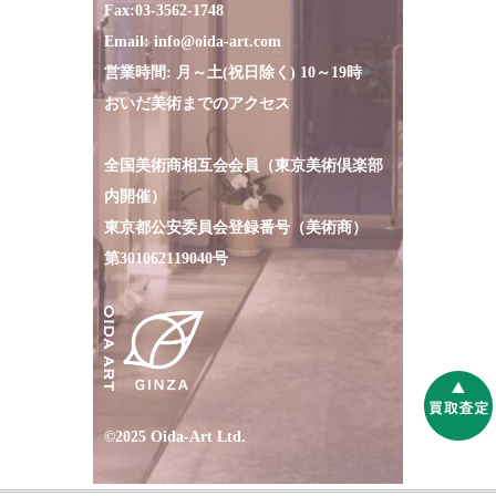
Fax:
03-3562-1748
Email:
info@oida-art.com
営業時間: 月～土(祝日除く) 10～19時
おいだ美術までのアクセス
全国美術商相互会会員（東京美術倶楽部
内開催）
東京都公安委員会登録番号（美術商）
第301062119040号
©2025 Oida-Art Ltd.