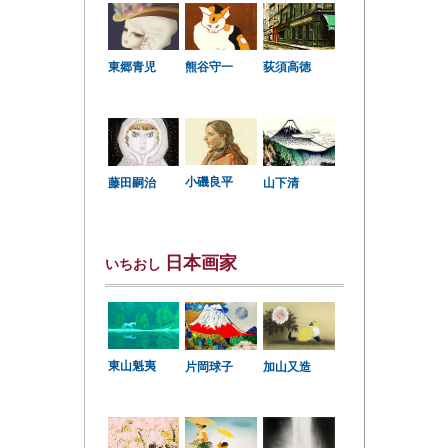
東郷青児
熊谷守一
荻須高徳
小磯良平
藤田嗣治
山下清
日本画家
いちおし
東山魁夷
片岡球子
加山又造