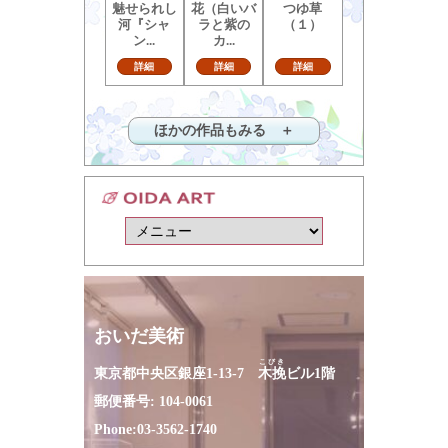
魅せられし
花（白いバ
つゆ草
河『シャ
ラと紫の
（１）
ン...
カ...
詳細
詳細
詳細
ほかの作品もみる ＋
おいだ美術
こびき
東京都中央区銀座1-13-7
木挽
ビル1階
郵便番号: 104-0061
Phone:
03-3562-1740