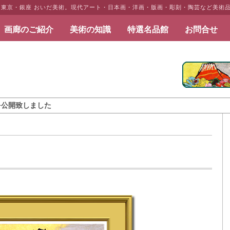
 東京・銀座 おいだ美術。現代アート・日本画・洋画・版画・彫刻・陶芸など美術
画廊のご紹介
美術の知識
特選名品館
お問合せ
だ美術
した