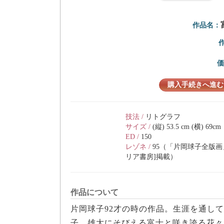
作品名：
購入手続きへ進む
技法 /
リトグラフ
サイズ /
(縦) 53.5 cm (横) 69cm
ED /
150
レゾネ /
95（「片岡球子全版画
リア書房]掲載）
作品について
片岡球子92才の時の作品。生涯を通し
子。雄大にそびえる富士と咲き誇る花々