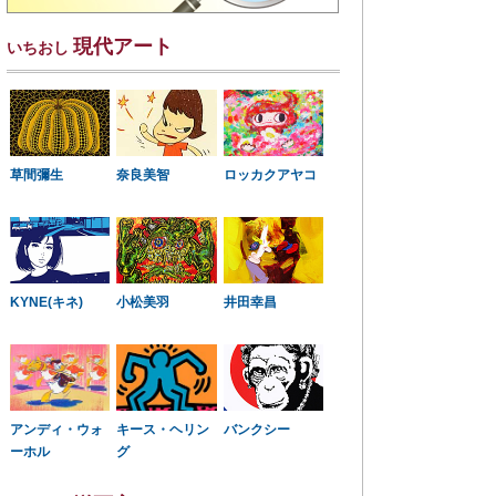
現代アート
いちおし
草間彌生
奈良美智
ロッカクアヤコ
KYNE(キネ)
小松美羽
井田幸昌
アンディ・ウォ
キース・ヘリン
バンクシー
ーホル
グ