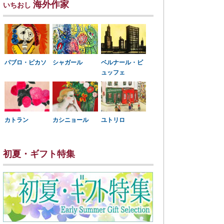
海外作家
いちおし
パブロ・ピカソ
シャガール
ベルナール・ビ
ュッフェ
カトラン
カシニョール
ユトリロ
初夏・ギフト特集