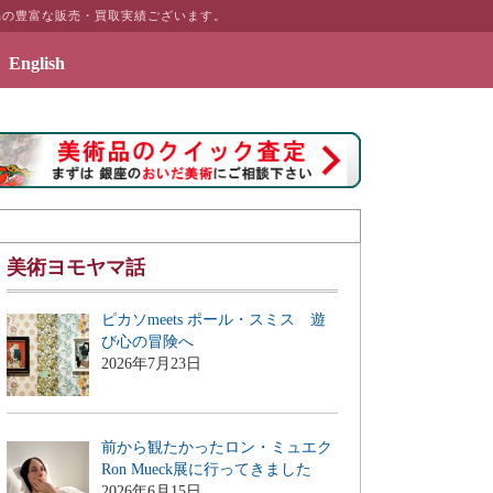
品の豊富な販売・買取実績ございます。
English
2019年7月3日 - エッセイ「画商のこぼれ話」刊行のお
美術ヨモヤマ話
ピカソmeets ポール・スミス 遊
び心の冒険へ
2026年7月23日
前から観たかったロン・ミュエク
Ron Mueck展に行ってきました
2026年6月15日