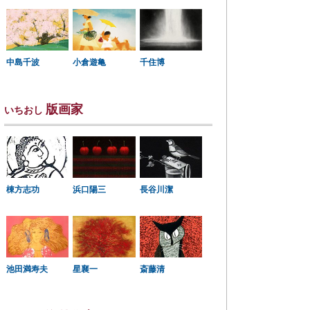
中島千波
小倉遊亀
千住博
版画家
いちおし
棟方志功
浜口陽三
長谷川潔
星襄一
池田満寿夫
斎藤清