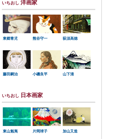
洋画家
いちおし
東郷青児
熊谷守一
荻須高徳
小磯良平
藤田嗣治
山下清
日本画家
いちおし
東山魁夷
片岡球子
加山又造