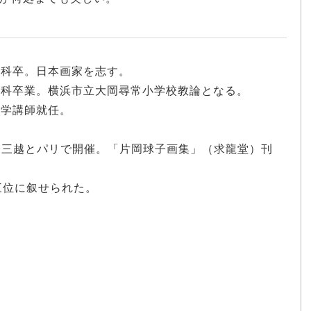
範科卒。日本画家を志す。
高等科卒業。横浜市立大岡尋常小学校教論となる。
大学講師就任。
本橋三越とパリで開催。「片岡球子画集」（求龍堂）刊
従三位に叙せられた。