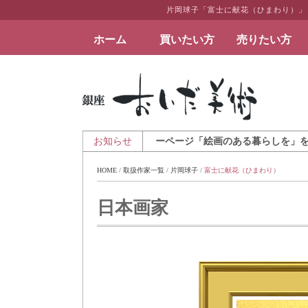
片岡球子「富士に献花（ひまわり）」
ホーム
買いたい方
売りたい方
絵画など美術品の販売と買取 | 東京・銀座 おい
 アートとインテリアのギャラリーページ「絵画のある暮らしを」を公開致しま
お知らせ
HOME
 / 
取扱作家一覧
 / 
片岡球子
 / 
富士に献花（ひまわり）
日本画家