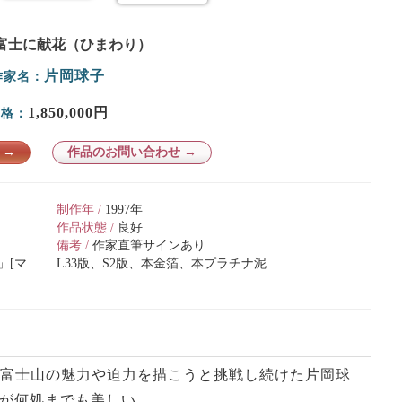
富士に献花（ひまわり）
片岡球子
作家名：
1,850,000円
価格：
 →
作品のお問い合わせ →
制作年 /
1997年
作品状態 /
良好
備考 /
作家直筆サインあり
」[マ
L33版、S2版、本金箔、本プラチナ泥
て富士山の魅力や迫力を描こうと挑戦し続けた片岡球
が何処までも美しい。