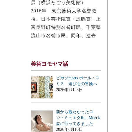
展（横浜そごう美術館）
2016年 東京藝術大学名誉教
授、日本芸術院賞・恩賜賞、上
富良野町特別名誉町民、千葉県
流山市名誉市民。同年、逝去
美術ヨモヤマ話
ピカソmeets ポール・ス
ミス 遊び心の冒険へ
2026年7月23日
前から観たかったロ
ン・ミュエクRon Mueck
展に行ってきました
2026年6月15日