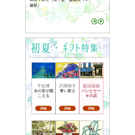
り ...
修版）
千住博
片岡球子
荻須高徳
水の音が聴
青い富士
パンとケー
こえる
キの店
詳細
詳細
詳細