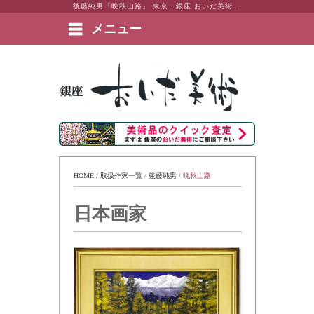
後藤純男「晩秋山路」 東京・銀座 おいだ美術。現代アート・日本画・洋画・版画・彫刻・陶芸など美術品の豊富な販売・買取実績ございます。
メニュー
絵画など美術品の販売と買取 | 東京・銀座 おいだ美術
HOME
 / 
取扱作家一覧
 / 
後藤純男
 / 
晩秋山路
日本画家