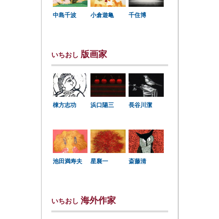
中島千波
小倉遊亀
千住博
版画家
いちおし
棟方志功
浜口陽三
長谷川潔
星襄一
池田満寿夫
斎藤清
海外作家
いちおし