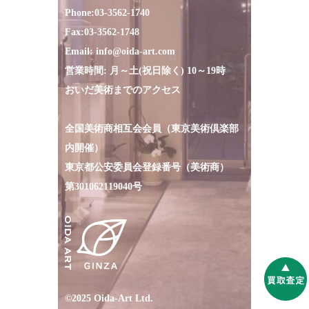
Phone:
03-3562-1740
Fax:
03-3562-1748
Email:
info@oida-art.com
営業時間: 月～土(祝日除く) 10～19時
おいだ美術までのアクセス
全国美術商相互会会員（東京美術倶楽部
内開催）
東京都公安委員会登録番号（美術商）
第301062119040号
©2025 Oida-Art Ltd.