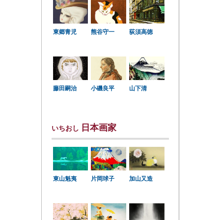
東郷青児
熊谷守一
荻須高徳
小磯良平
藤田嗣治
山下清
日本画家
いちおし
東山魁夷
片岡球子
加山又造