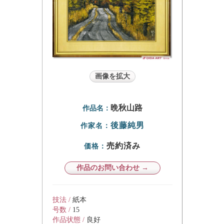
画像を拡大
晩秋山路
作品名：
後藤純男
作家名：
売約済み
価格：
作品のお問い合わせ →
技法 /
紙本
号数 /
15
作品状態 /
良好