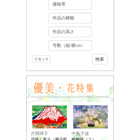
リセット
小野竹喬
片岡球子
中島千波
奥の細道句抄
花咲く富士（雍子監
醍醐桜（２）