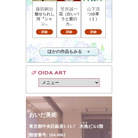
藤田嗣治
笠井誠一
山下清
魅せられし
花（白いバ
つゆ草
河『シャ
ラと紫の
（１）
ン...
カ...
詳細
詳細
詳細
ほかの作品もみる ＋
おいだ美術
こびき
東京都中央区銀座1-13-7
木挽
ビル1階
郵便番号: 104-0061