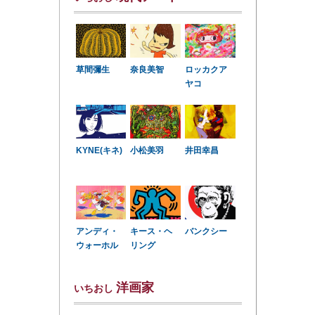
草間彌生
奈良美智
ロッカクア
ヤコ
KYNE(キネ)
小松美羽
井田幸昌
アンディ・
キース・ヘ
バンクシー
ウォーホル
リング
洋画家
いちおし