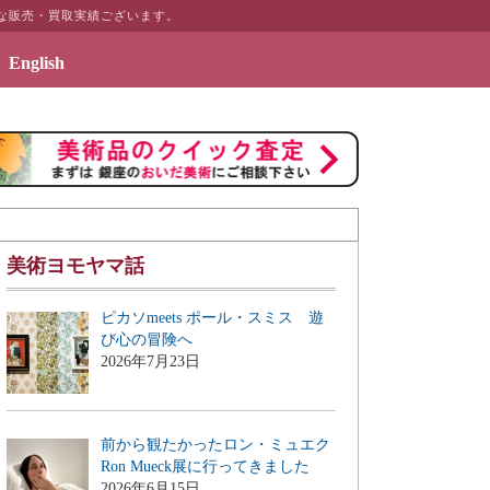
な販売・買取実績ございます。
English
のギャラリーページ「絵画のある暮らしを」を公開致しました
美術ヨモヤマ話
ピカソmeets ポール・スミス 遊
び心の冒険へ
2026年7月23日
前から観たかったロン・ミュエク
Ron Mueck展に行ってきました
2026年6月15日