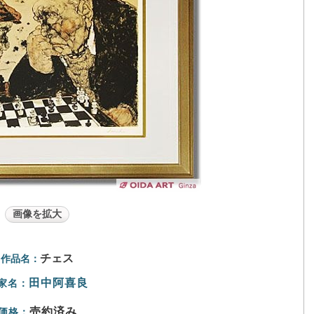
画像を拡大
チェス
作品名：
田中阿喜良
家名：
売約済み
価格：