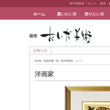
田中阿喜良「チェス」 東京
ホーム
買いたい方
売りたい方
絵画など美術品の販売と買取 | 東京・銀座 おい
- 夏季休業のお知らせ
お知らせ
HOME
 / 
取扱作家一覧
 / 
田中阿喜良
 / 
チェス
洋画家