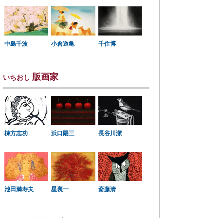
中島千波
小倉遊亀
千住博
版画家
いちおし
棟方志功
浜口陽三
長谷川潔
星襄一
池田満寿夫
斎藤清