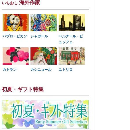
海外作家
いちおし
パブロ・ピカソ
シャガール
ベルナール・ビ
ュッフェ
カトラン
カシニョール
ユトリロ
初夏・ギフト特集