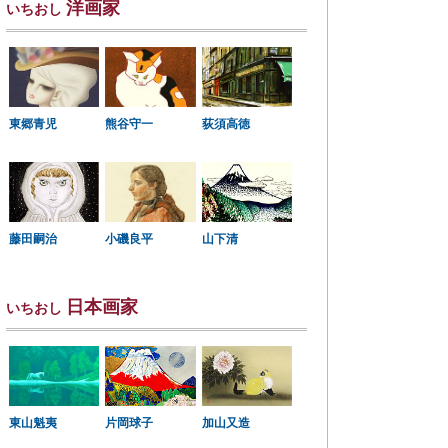
洋画家
いちおし
東郷青児
熊谷守一
荻須高徳
小磯良平
藤田嗣治
山下清
日本画家
いちおし
東山魁夷
片岡球子
加山又造