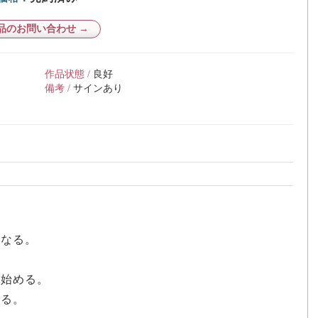
品のお問い合わせ →
作品状態 /
良好
備考 /
サインあり
となる。
。
を始める。
なる。