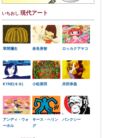
現代アート
いちおし
草間彌生
奈良美智
ロッカクアヤコ
KYNE(キネ)
小松美羽
井田幸昌
アンディ・ウォ
キース・ヘリン
バンクシー
ーホル
グ