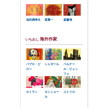
星襄一
池田満寿夫
斎藤清
海外作家
いちおし
パブロ・ピ
シャガール
ベルナー
カソ
ル・ビュッ
フェ
カトラン
カシニョー
ユトリロ
ル