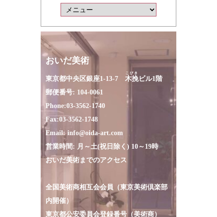
おいだ美術
こびき
東京都中央区銀座1-13-7
木挽
ビル1階
郵便番号: 104-0061
Phone:
03-3562-1740
Fax:
03-3562-1748
Email:
info@oida-art.com
営業時間: 月～土(祝日除く) 10～19時
おいだ美術までのアクセス
全国美術商相互会会員（東京美術倶楽部
内開催）
東京都公安委員会登録番号（美術商）