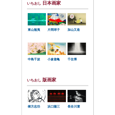
日本画家
いちおし
東山魁夷
片岡球子
加山又造
中島千波
小倉遊亀
千住博
版画家
いちおし
棟方志功
浜口陽三
長谷川潔