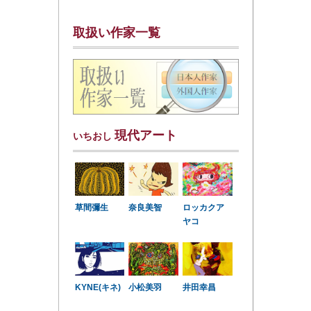
取扱い作家一覧
現代アート
いちおし
草間彌生
奈良美智
ロッカクア
ヤコ
KYNE(キネ)
小松美羽
井田幸昌