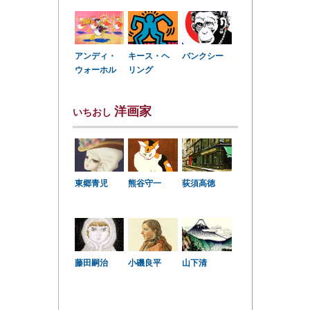
アンディ・
キース・ヘ
バンクシー
ウォーホル
リング
洋画家
いちおし
東郷青児
熊谷守一
荻須高徳
小磯良平
藤田嗣治
山下清