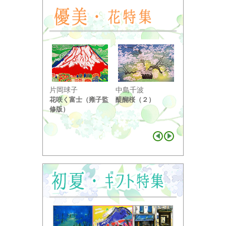
小野竹喬
片岡球子
中島千波
奥の細道句抄
花咲く富士（雍子監
醍醐桜（２）
り ...
修版）