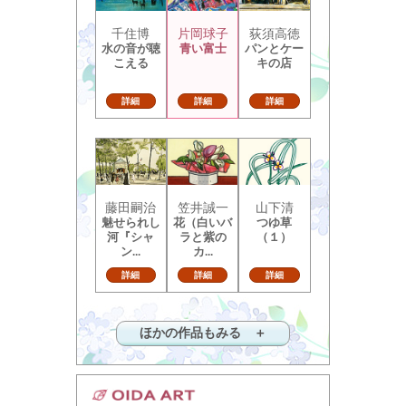
千住博
片岡球子
荻須高徳
水の音が聴
青い富士
パンとケー
こえる
キの店
詳細
詳細
詳細
藤田嗣治
笠井誠一
山下清
魅せられし
花（白いバ
つゆ草
河『シャ
ラと紫の
（１）
ン...
カ...
詳細
詳細
詳細
ほかの作品もみる ＋