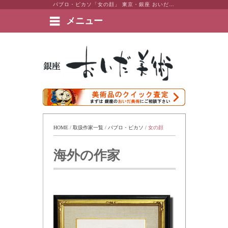
パブロ・ピカソ「女の顔」 東京・銀座 おいだ美術。現代アート・日本画・洋画・版画・彫刻・陶芸など美術品の豊富な販売・買取実績ございます。
メニュー
絵画など美術品の販売と買取 | 東京・銀座 おいだ美術
HOME
 / 
取扱作家一覧
 / 
パブロ・ピカソ
 / 
女の顔
海外の作家