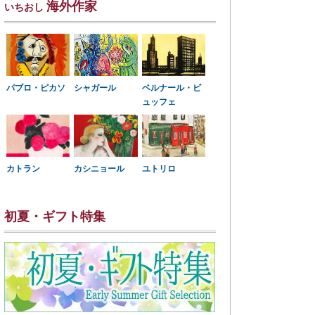
海外作家
いちおし
パブロ・ピカソ
シャガール
ベルナール・ビ
ュッフェ
カトラン
カシニョール
ユトリロ
初夏・ギフト特集