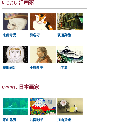
洋画家
いちおし
東郷青児
熊谷守一
荻須高徳
小磯良平
藤田嗣治
山下清
日本画家
いちおし
東山魁夷
片岡球子
加山又造