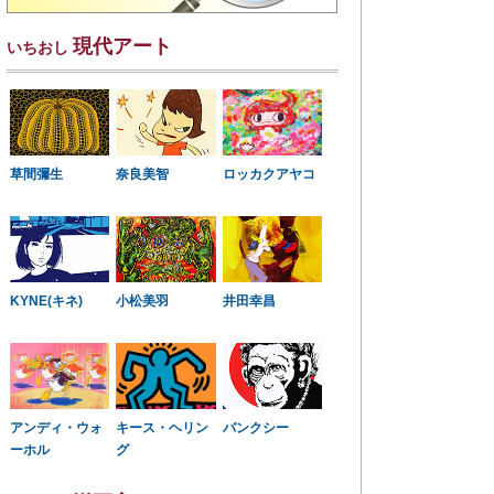
現代アート
いちおし
草間彌生
奈良美智
ロッカクアヤコ
KYNE(キネ)
小松美羽
井田幸昌
アンディ・ウォ
キース・ヘリン
バンクシー
ーホル
グ