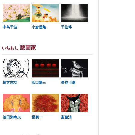
中島千波
小倉遊亀
千住博
版画家
いちおし
棟方志功
浜口陽三
長谷川潔
星襄一
池田満寿夫
斎藤清