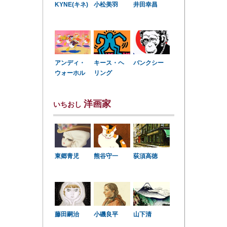
KYNE(キネ)
小松美羽
井田幸昌
アンディ・
キース・ヘ
バンクシー
ウォーホル
リング
洋画家
いちおし
東郷青児
熊谷守一
荻須高徳
小磯良平
藤田嗣治
山下清