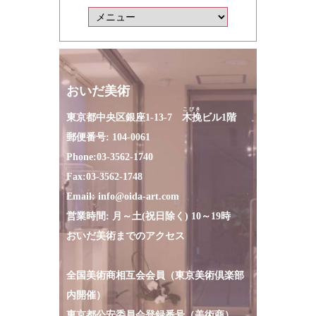
おいだ美術
こびき
東京都中央区銀座1-13-7
木挽
ビル1階
郵便番号: 104-0061
Phone:
03-3562-1740
Fax:
03-3562-1748
Email:
info@oida-art.com
営業時間: 月～土(祝日除く) 10～19時
おいだ美術までのアクセス
全国美術商相互会会員（東京美術倶楽部
内開催）
東京都公安委員会登録番号（美術商）