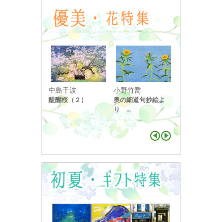
小野竹喬
熊谷守一
三岸節子
奥の細道句抄絵よ
百日草（横）
花 ヴェロンにて
り ...