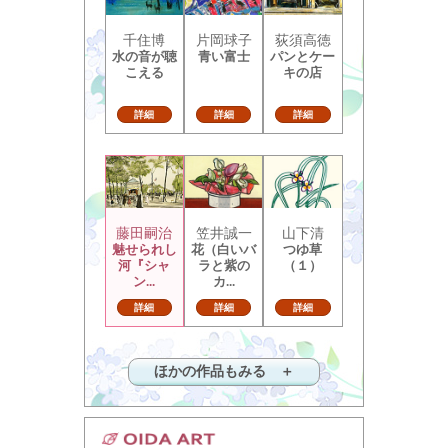
千住博
片岡球子
荻須高徳
水の音が聴
青い富士
パンとケー
こえる
キの店
詳細
詳細
詳細
藤田嗣治
笠井誠一
山下清
魅せられし
花（白いバ
つゆ草
河『シャ
ラと紫の
（１）
ン...
カ...
詳細
詳細
詳細
ほかの作品もみる ＋