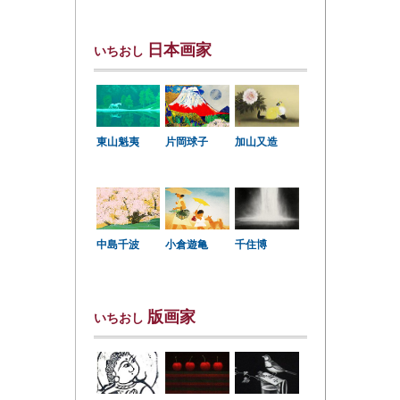
日本画家
いちおし
東山魁夷
片岡球子
加山又造
中島千波
小倉遊亀
千住博
版画家
いちおし