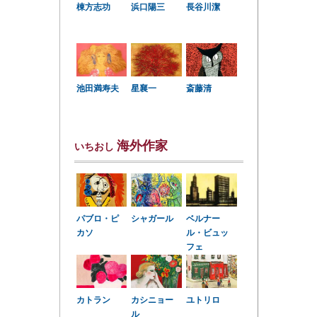
棟方志功
浜口陽三
長谷川潔
星襄一
池田満寿夫
斎藤清
海外作家
いちおし
パブロ・ピ
シャガール
ベルナー
カソ
ル・ビュッ
フェ
カトラン
カシニョー
ユトリロ
ル