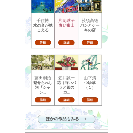
千住博
片岡球子
荻須高徳
水の音が聴
青い富士
パンとケー
こえる
キの店
詳細
詳細
詳細
藤田嗣治
笠井誠一
山下清
魅せられし
花（白いバ
つゆ草
河『シャ
ラと紫の
（１）
ン...
カ...
詳細
詳細
詳細
ほかの作品もみる ＋