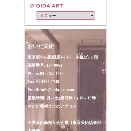
おいだ美術
こびき
東京都中央区銀座1-13-7
木挽
ビル1階
郵便番号: 104-0061
Phone:
03-3562-1740
Fax:
03-3562-1748
Email:
info@oida-art.com
営業時間: 月～土(祝日除く) 10～19時
おいだ美術までのアクセス
全国美術商相互会会員（東京美術倶楽部
内開催）