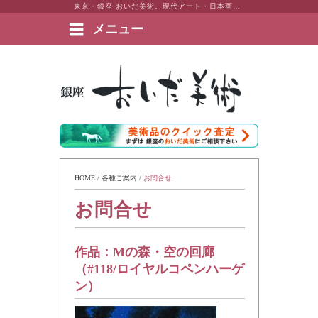
東京・銀座 おいだ美術。現代アート・日本画・洋画・版画・彫刻・陶芸など美術品の豊富な販売・買取実績ございます。
メニュー
絵画など美術品の販売と買取 | 東京・銀座 おいだ美術
HOME
 / 
各種ご案内
 / 
お問合せ
お問合せ
作品：
Mの森・空の回廊
（#118/ロイヤルコペンハーゲ
ン）