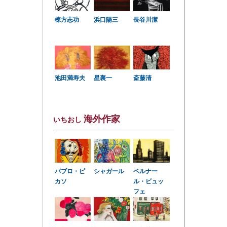
棟方志功
浜口陽三
長谷川潔
星襄一
池田満寿夫
斎藤清
海外作家
いちおし
パブロ・ピ
シャガール
ベルナー
カソ
ル・ビュッ
フェ