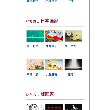
小磯良平
藤田嗣治
山下清
日本画家
いちおし
東山魁夷
片岡球子
加山又造
中島千波
小倉遊亀
千住博
版画家
いちおし