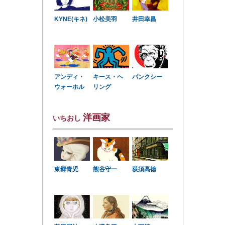
KYNE(キネ)
小松美羽
井田幸昌
アンディ・
キース・ヘ
バンクシー
ウォーホル
リング
洋画家
いちおし
東郷青児
熊谷守一
荻須高徳