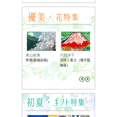
東山魁夷
片岡球子
中島千波
宵桜(新復刻画)
花咲く富士（雍子監
醍醐桜（２）
修版）