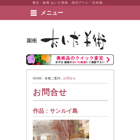
東京・銀座 おいだ美術。現代アート・日本画・洋画・版画・彫刻・陶芸など美術品の豊富な販売・買取実績ございます。
メニュー
絵画など美術品の販売と買取 | 東京・銀座 おいだ美術
HOME
 / 
各種ご案内
 / 
お問合せ
お問合せ
作品：
サンルイ島