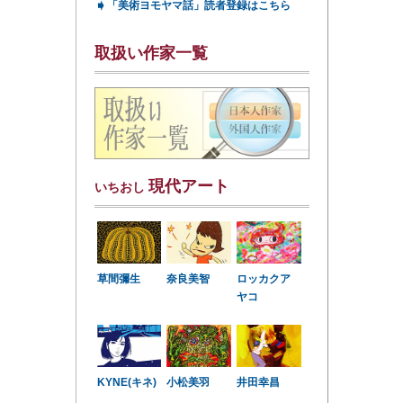
➧
「美術ヨモヤマ話」読者登録はこちら
取扱い作家一覧
現代アート
いちおし
草間彌生
奈良美智
ロッカクア
ヤコ
KYNE(キネ)
小松美羽
井田幸昌