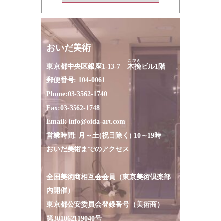
おいだ美術
こびき
東京都中央区銀座1-13-7
木挽
ビル1階
郵便番号: 104-0061
Phone:
03-3562-1740
Fax:
03-3562-1748
Email:
info@oida-art.com
営業時間: 月～土(祝日除く) 10～19時
おいだ美術までのアクセス
全国美術商相互会会員（東京美術倶楽部
内開催）
東京都公安委員会登録番号（美術商）
第301062119040号