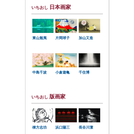
日本画家
いちおし
東山魁夷
片岡球子
加山又造
中島千波
小倉遊亀
千住博
版画家
いちおし
棟方志功
浜口陽三
長谷川潔