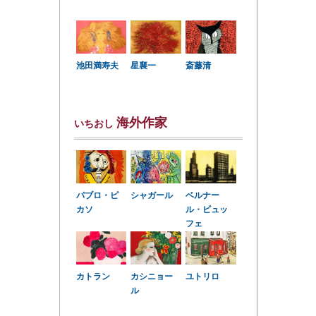
星襄一
池田満寿夫
斎藤清
海外作家
いちおし
パブロ・ピ
シャガール
ベルナー
カソ
ル・ビュッ
フェ
カトラン
カシニョー
ユトリロ
ル