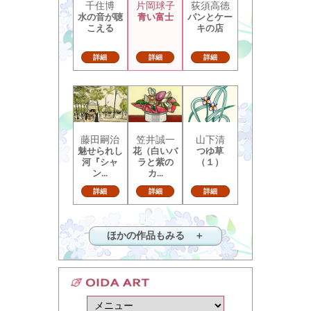
千住博
片岡球子
荻須高徳
水の音が聴
青い富士
パンとケー
こえる
キの店
詳細
詳細
詳細
藤田嗣治
笠井誠一
山下清
魅せられし
花（白いバ
つゆ草
河『シャ
ラと紫の
（１）
ン...
カ...
詳細
詳細
詳細
ほかの作品もみる ＋