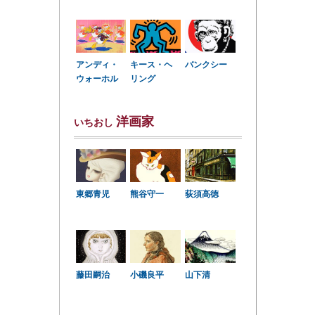
アンディ・
キース・ヘ
バンクシー
ウォーホル
リング
洋画家
いちおし
東郷青児
熊谷守一
荻須高徳
小磯良平
藤田嗣治
山下清