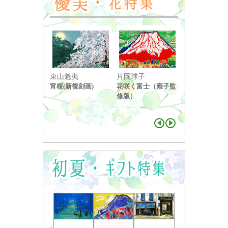
東山魁夷
片岡球子
中島千波
宵桜(新復刻画)
花咲く富士（雍子監
醍醐桜（２）
修版）