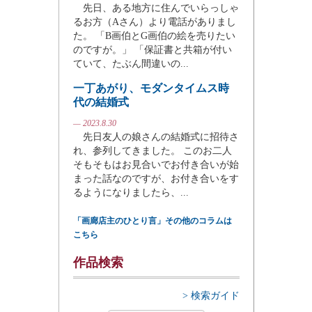
先日、ある地方に住んでいらっしゃ
るお方（Aさん）より電話がありまし
た。 「B画伯とG画伯の絵を売りたい
のですが。」 「保証書と共箱が付い
ていて、たぶん間違いの...
一丁あがり、モダンタイムス時
代の結婚式
— 2023.8.30
先日友人の娘さんの結婚式に招待さ
れ、参列してきました。 このお二人
そもそもはお見合いでお付き合いが始
まった話なのですが、お付き合いをす
るようになりましたら、...
「画廊店主のひとり言」その他のコラムは
こちら
作品検索
> 検索ガイド