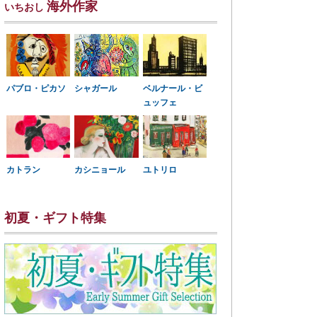
海外作家
いちおし
パブロ・ピカソ
シャガール
ベルナール・ビ
ュッフェ
カトラン
カシニョール
ユトリロ
初夏・ギフト特集