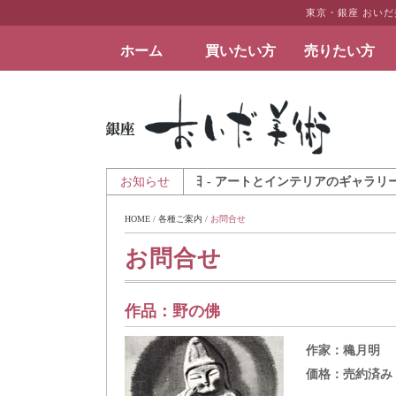
東京・銀座 おい
ホーム
買いたい方
売りたい方
絵画など美術品の販売と買取 | 東京・銀座 おい
2025年8月7日 - アートとインテリアのギャラリーペー
お知らせ
HOME
 / 
各種ご案内
 / 
お問合せ
お問合せ
作品：
野の佛
作家：
穐月明
価格：
売約済み