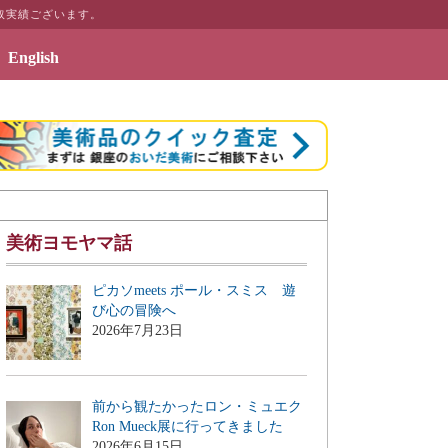
取実績ございます。
English
2019年7月3日 -
美術ヨモヤマ話
ピカソmeets ポール・スミス 遊
び心の冒険へ
2026年7月23日
前から観たかったロン・ミュエク
Ron Mueck展に行ってきました
2026年6月15日