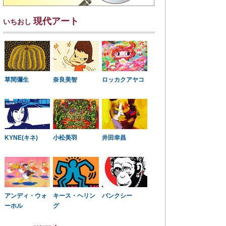
現代アート
いちおし
草間彌生
奈良美智
ロッカクアヤコ
KYNE(キネ)
小松美羽
井田幸昌
アンディ・ウォ
キース・ヘリン
バンクシー
ーホル
グ