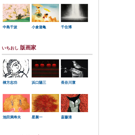
中島千波
小倉遊亀
千住博
版画家
いちおし
棟方志功
浜口陽三
長谷川潔
星襄一
池田満寿夫
斎藤清