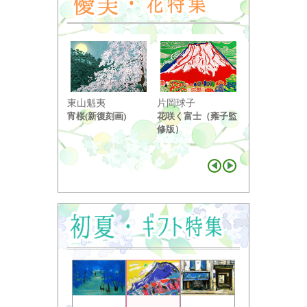
東山魁夷
片岡球子
中島千波
宵桜(新復刻画)
花咲く富士（雍子監
醍醐桜（２）
修版）