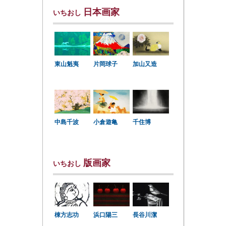
日本画家
いちおし
東山魁夷
片岡球子
加山又造
中島千波
小倉遊亀
千住博
版画家
いちおし
棟方志功
浜口陽三
長谷川潔