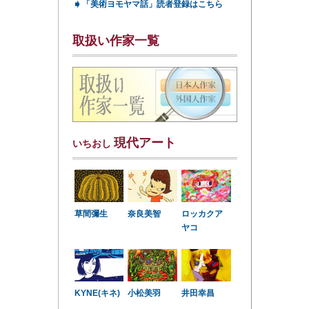
➧
「美術ヨモヤマ話」読者登録はこちら
取扱い作家一覧
現代アート
いちおし
草間彌生
奈良美智
ロッカクア
ヤコ
KYNE(キネ)
小松美羽
井田幸昌