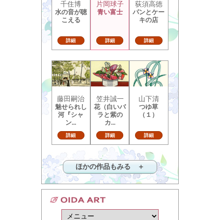
千住博
片岡球子
荻須高徳
水の音が聴
青い富士
パンとケー
こえる
キの店
詳細
詳細
詳細
藤田嗣治
笠井誠一
山下清
魅せられし
花（白いバ
つゆ草
河『シャ
ラと紫の
（１）
ン...
カ...
詳細
詳細
詳細
ほかの作品もみる ＋