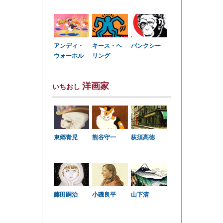
アンディ・
キース・ヘ
バンクシー
ウォーホル
リング
洋画家
いちおし
東郷青児
熊谷守一
荻須高徳
小磯良平
藤田嗣治
山下清