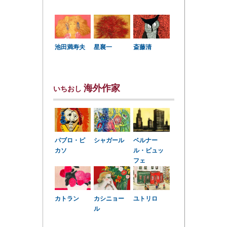
星襄一
池田満寿夫
斎藤清
海外作家
いちおし
パブロ・ピ
シャガール
ベルナー
カソ
ル・ビュッ
フェ
カトラン
カシニョー
ユトリロ
ル