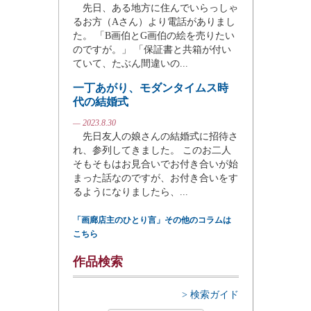
先日、ある地方に住んでいらっしゃ
るお方（Aさん）より電話がありまし
た。 「B画伯とG画伯の絵を売りたい
のですが。」 「保証書と共箱が付い
ていて、たぶん間違いの...
一丁あがり、モダンタイムス時
代の結婚式
— 2023.8.30
先日友人の娘さんの結婚式に招待さ
れ、参列してきました。 このお二人
そもそもはお見合いでお付き合いが始
まった話なのですが、お付き合いをす
るようになりましたら、...
「画廊店主のひとり言」その他のコラムは
こちら
作品検索
> 検索ガイド