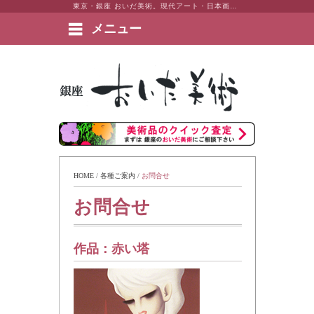
東京・銀座 おいだ美術。現代アート・日本画・洋画・版画・彫刻・陶芸など美術品の豊富な販売・買取実績ございます。
メニュー
絵画など美術品の販売と買取 | 東京・銀座 おいだ美術
HOME
 / 
各種ご案内
 / 
お問合せ
お問合せ
作品：
赤い塔