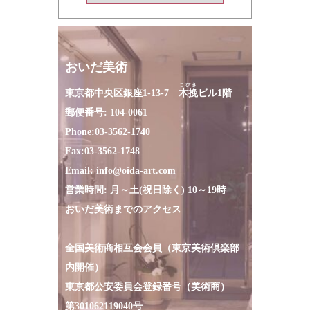
おいだ美術
こびき
東京都中央区銀座1-13-7
木挽
ビル1階
郵便番号: 104-0061
Phone:
03-3562-1740
Fax:
03-3562-1748
Email:
info@oida-art.com
営業時間: 月～土(祝日除く) 10～19時
おいだ美術までのアクセス
全国美術商相互会会員（東京美術倶楽部
内開催）
東京都公安委員会登録番号（美術商）
第301062119040号