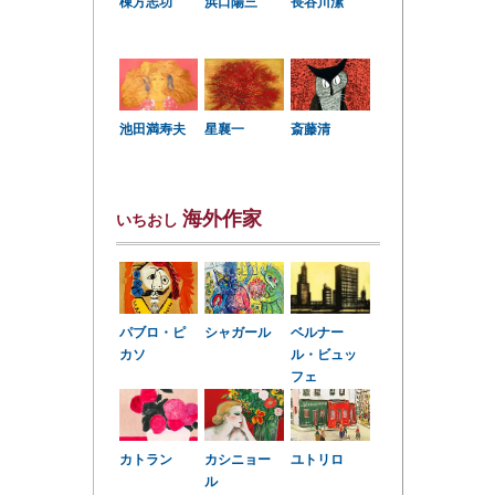
棟方志功
浜口陽三
長谷川潔
星襄一
池田満寿夫
斎藤清
海外作家
いちおし
パブロ・ピ
シャガール
ベルナー
カソ
ル・ビュッ
フェ
カトラン
カシニョー
ユトリロ
ル