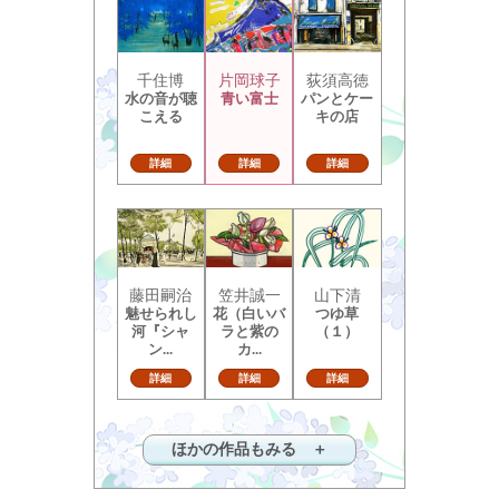
千住博
片岡球子
荻須高徳
水の音が聴
青い富士
パンとケー
こえる
キの店
詳細
詳細
詳細
藤田嗣治
笠井誠一
山下清
魅せられし
花（白いバ
つゆ草
河『シャ
ラと紫の
（１）
ン...
カ...
詳細
詳細
詳細
ほかの作品もみる ＋