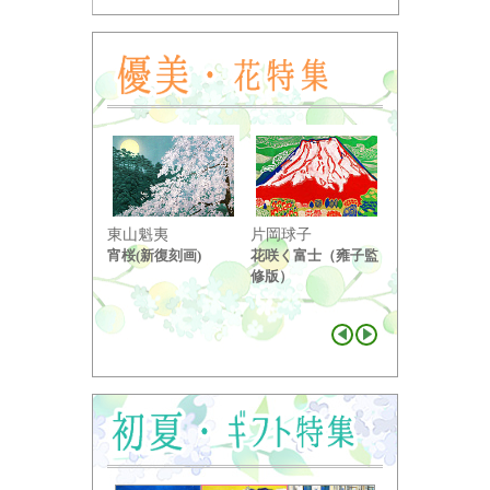
東山魁夷
片岡球子
中島千波
宵桜(新復刻画)
花咲く富士（雍子監
醍醐桜（２）
修版）