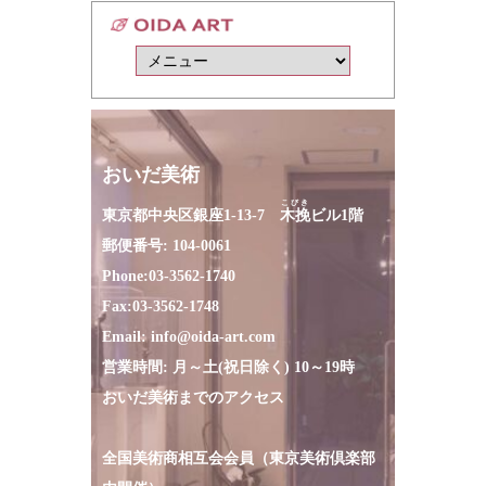
おいだ美術
こびき
東京都中央区銀座1-13-7
木挽
ビル1階
郵便番号: 104-0061
Phone:
03-3562-1740
Fax:
03-3562-1748
Email:
info@oida-art.com
営業時間: 月～土(祝日除く) 10～19時
おいだ美術までのアクセス
全国美術商相互会会員（東京美術倶楽部