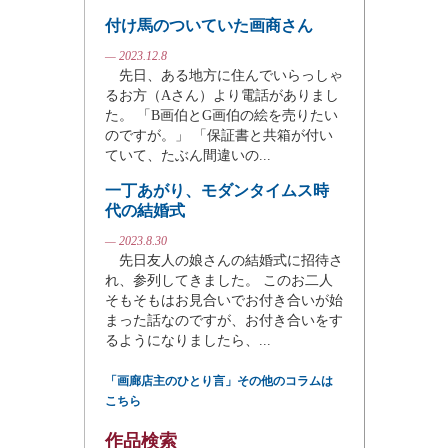
付け馬のついていた画商さん
— 2023.12.8
先日、ある地方に住んでいらっしゃ
るお方（Aさん）より電話がありまし
た。 「B画伯とG画伯の絵を売りたい
のですが。」 「保証書と共箱が付い
ていて、たぶん間違いの...
一丁あがり、モダンタイムス時
代の結婚式
— 2023.8.30
先日友人の娘さんの結婚式に招待さ
れ、参列してきました。 このお二人
そもそもはお見合いでお付き合いが始
まった話なのですが、お付き合いをす
るようになりましたら、...
「画廊店主のひとり言」その他のコラムは
こちら
作品検索