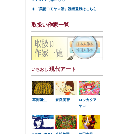
➧
「美術ヨモヤマ話」読者登録はこちら
取扱い作家一覧
現代アート
いちおし
草間彌生
奈良美智
ロッカクア
ヤコ