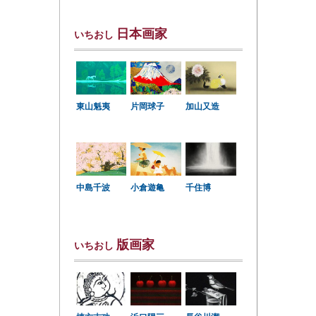
日本画家
いちおし
東山魁夷
片岡球子
加山又造
中島千波
小倉遊亀
千住博
版画家
いちおし