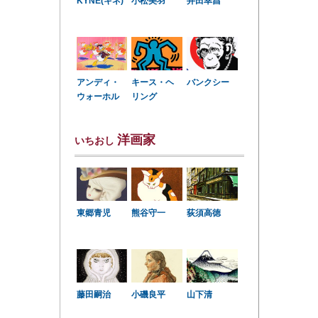
KYNE(キネ)
小松美羽
井田幸昌
アンディ・
キース・ヘ
バンクシー
ウォーホル
リング
洋画家
いちおし
東郷青児
熊谷守一
荻須高徳
小磯良平
藤田嗣治
山下清