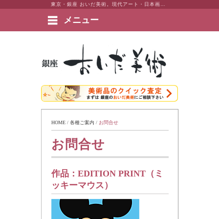
東京・銀座 おいだ美術。現代アート・日本画・洋画・版画・彫刻・陶芸など美術品の豊富な販売・買取実績ございます。
メニュー
絵画など美術品の販売と買取 | 東京・銀座 おいだ美術
HOME
 / 
各種ご案内
 / 
お問合せ
お問合せ
作品：
EDITION PRINT（ミ
ッキーマウス）