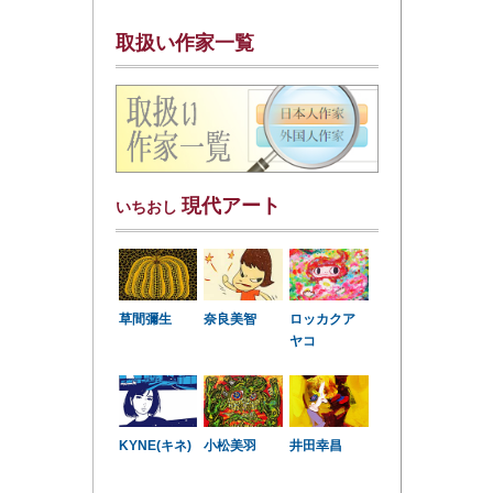
取扱い作家一覧
現代アート
いちおし
草間彌生
奈良美智
ロッカクア
ヤコ
KYNE(キネ)
小松美羽
井田幸昌