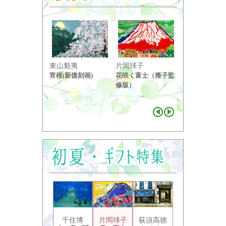
東山魁夷
片岡球子
中島千波
宵桜(新復刻画)
花咲く富士（雍子監
醍醐桜（２）
修版）
千住博
片岡球子
荻須高徳