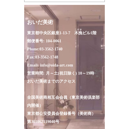
おいだ美術
こびき
東京都中央区銀座1-13-7
木挽
ビル1階
郵便番号: 104-0061
Phone:
03-3562-1740
Fax:
03-3562-1748
Email:
info@oida-art.com
営業時間: 月～土(祝日除く) 10～19時
おいだ美術までのアクセス
全国美術商相互会会員（東京美術倶楽部
内開催）
東京都公安委員会登録番号（美術商）
第301062119040号