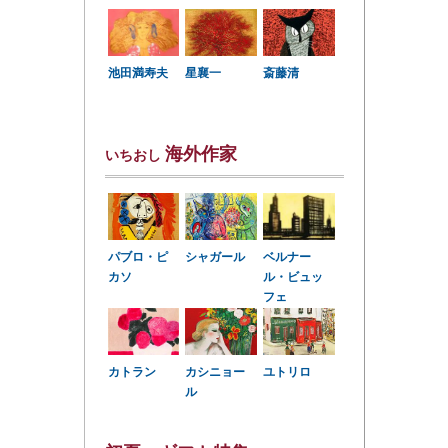
星襄一
池田満寿夫
斎藤清
海外作家
いちおし
パブロ・ピ
シャガール
ベルナー
カソ
ル・ビュッ
フェ
カトラン
カシニョー
ユトリロ
ル