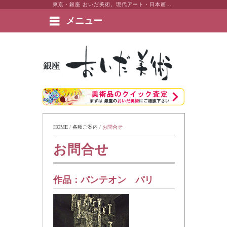
東京・銀座 おいだ美術。現代アート・日本画・洋画・版画・彫刻・陶芸など美術品の豊富な販売・買取実績ございます。
メニュー
絵画など美術品の販売と買取 | 東京・銀座 おいだ美術
HOME
 / 
各種ご案内
 / 
お問合せ
お問合せ
作品：
パンテオン パリ