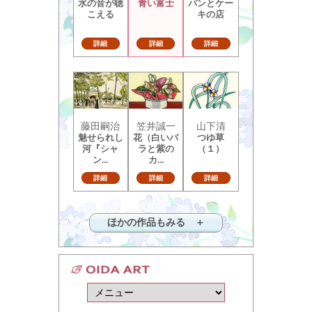
水の音が聴
青い富士
パンとケー
こえる
キの店
詳細
詳細
詳細
藤田嗣治
笠井誠一
山下清
魅せられし
花（白いバ
つゆ草
河『シャ
ラと紫の
（１）
ン...
カ...
詳細
詳細
詳細
ほかの作品もみる ＋