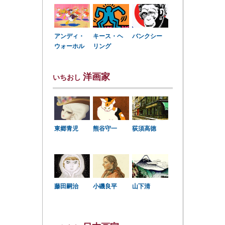
アンディ・
キース・ヘ
バンクシー
ウォーホル
リング
洋画家
いちおし
東郷青児
熊谷守一
荻須高徳
小磯良平
藤田嗣治
山下清