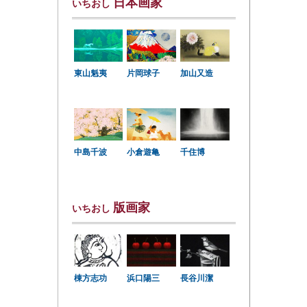
日本画家
いちおし
東山魁夷
片岡球子
加山又造
中島千波
小倉遊亀
千住博
版画家
いちおし
棟方志功
浜口陽三
長谷川潔