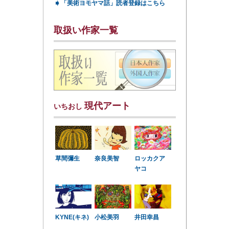
➧
「美術ヨモヤマ話」読者登録はこちら
取扱い作家一覧
現代アート
いちおし
草間彌生
奈良美智
ロッカクア
ヤコ
KYNE(キネ)
小松美羽
井田幸昌