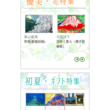
東山魁夷
片岡球子
中島千波
宵桜(新復刻画)
花咲く富士（雍子監
醍醐桜（２）
修版）