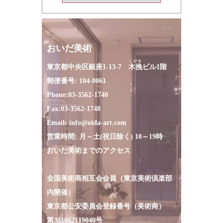
おいだ美術
こびき
東京都中央区銀座1-13-7
木挽
ビル1階
郵便番号: 104-0061
Phone:
03-3562-1740
Fax:
03-3562-1748
Email:
info@oida-art.com
営業時間: 月～土(祝日除く) 10～19時
おいだ美術までのアクセス
全国美術商相互会会員（東京美術倶楽部
内開催）
東京都公安委員会登録番号（美術商）
第301062119040号