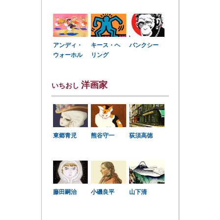
アンディ・
キース・ヘ
バンクシー
ウォーホル
リング
洋画家
いちおし
東郷青児
熊谷守一
荻須高徳
小磯良平
藤田嗣治
山下清