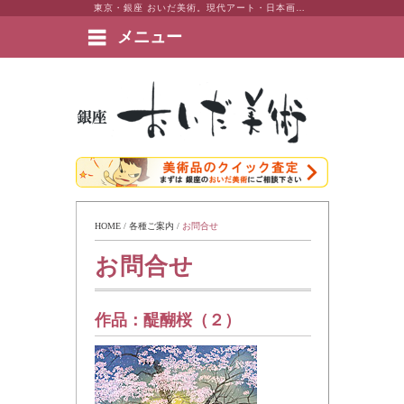
東京・銀座 おいだ美術。現代アート・日本画・洋画・版画・彫刻・陶芸など美術品の豊富な販売・買取実績ございます。
メニュー
絵画など美術品の販売と買取 | 東京・銀座 おいだ美術
HOME
 / 
各種ご案内
 / 
お問合せ
お問合せ
作品：
醍醐桜（２）