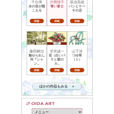
千住博
片岡球子
荻須高徳
水の音が聴
青い富士
パンとケー
こえる
キの店
詳細
詳細
詳細
藤田嗣治
笠井誠一
山下清
魅せられし
花（白いバ
つゆ草
河『シャ
ラと紫の
（１）
ン...
カ...
詳細
詳細
詳細
ほかの作品もみる ＋