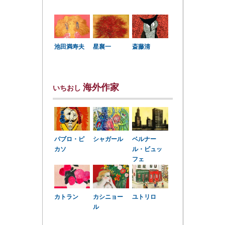
星襄一
池田満寿夫
斎藤清
海外作家
いちおし
パブロ・ピ
シャガール
ベルナー
カソ
ル・ビュッ
フェ
カトラン
カシニョー
ユトリロ
ル