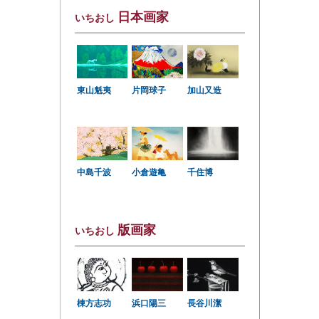
日本画家
いちおし
東山魁夷
片岡球子
加山又造
中島千波
小倉遊亀
千住博
版画家
いちおし
棟方志功
浜口陽三
長谷川潔