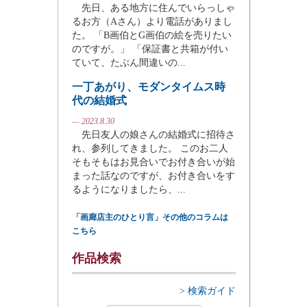
先日、ある地方に住んでいらっしゃ
るお方（Aさん）より電話がありまし
た。 「B画伯とG画伯の絵を売りたい
のですが。」 「保証書と共箱が付い
ていて、たぶん間違いの...
一丁あがり、モダンタイムス時
代の結婚式
— 2023.8.30
先日友人の娘さんの結婚式に招待さ
れ、参列してきました。 このお二人
そもそもはお見合いでお付き合いが始
まった話なのですが、お付き合いをす
るようになりましたら、...
「画廊店主のひとり言」その他のコラムは
こちら
作品検索
> 検索ガイド