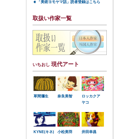
➧
「美術ヨモヤマ話」読者登録はこちら
取扱い作家一覧
現代アート
いちおし
草間彌生
奈良美智
ロッカクア
ヤコ
KYNE(キネ)
小松美羽
井田幸昌