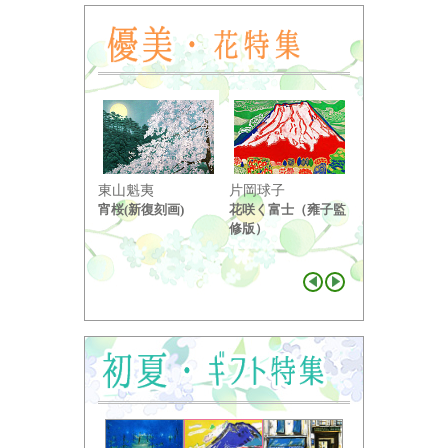
東山魁夷
片岡球子
中島千波
宵桜(新復刻画)
花咲く富士（雍子監
醍醐桜（２）
修版）