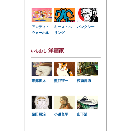
アンディ・
キース・ヘ
バンクシー
ウォーホル
リング
洋画家
いちおし
東郷青児
熊谷守一
荻須高徳
小磯良平
藤田嗣治
山下清