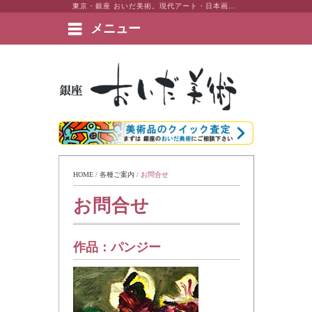
東京・銀座 おいだ美術。現代アート・日本画・洋画・版画・彫刻・陶芸など美術品の豊富な販売・買取実績ございます。
メニュー
絵画など美術品の販売と買取 | 東京・銀座 おいだ美術
HOME
 / 
各種ご案内
 / 
お問合せ
お問合せ
作品：
パンジー