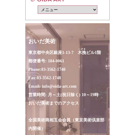
おいだ美術
こびき
東京都中央区銀座1-13-7
木挽
ビル1階
郵便番号: 104-0061
Phone:
03-3562-1740
Fax:
03-3562-1748
Email:
info@oida-art.com
営業時間: 月～土(祝日除く) 10～19時
おいだ美術までのアクセス
全国美術商相互会会員（東京美術倶楽部
内開催）