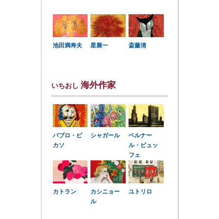
星襄一
池田満寿夫
斎藤清
海外作家
いちおし
パブロ・ピ
シャガール
ベルナー
カソ
ル・ビュッ
フェ
カトラン
カシニョー
ユトリロ
ル