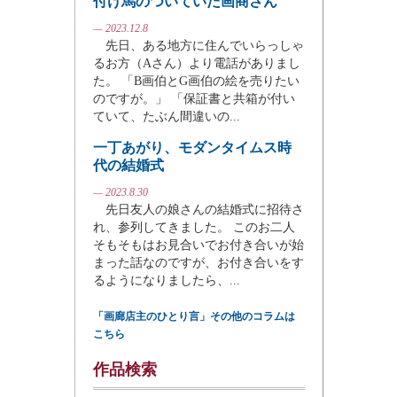
付け馬のついていた画商さん
— 2023.12.8
先日、ある地方に住んでいらっしゃ
るお方（Aさん）より電話がありまし
た。 「B画伯とG画伯の絵を売りたい
のですが。」 「保証書と共箱が付い
ていて、たぶん間違いの...
一丁あがり、モダンタイムス時
代の結婚式
— 2023.8.30
先日友人の娘さんの結婚式に招待さ
れ、参列してきました。 このお二人
そもそもはお見合いでお付き合いが始
まった話なのですが、お付き合いをす
るようになりましたら、...
「画廊店主のひとり言」その他のコラムは
こちら
作品検索