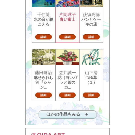
千住博
片岡球子
荻須高徳
水の音が聴
青い富士
パンとケー
こえる
キの店
詳細
詳細
詳細
藤田嗣治
笠井誠一
山下清
魅せられし
花（白いバ
つゆ草
河『シャ
ラと紫の
（１）
ン...
カ...
詳細
詳細
詳細
ほかの作品もみる ＋