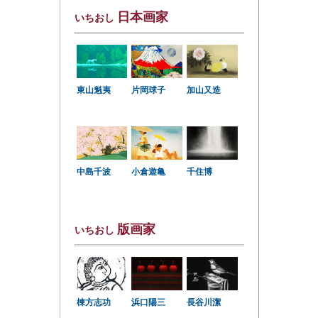
日本画家
いちおし
東山魁夷
片岡球子
加山又造
中島千波
小倉遊亀
千住博
版画家
いちおし
棟方志功
浜口陽三
長谷川潔