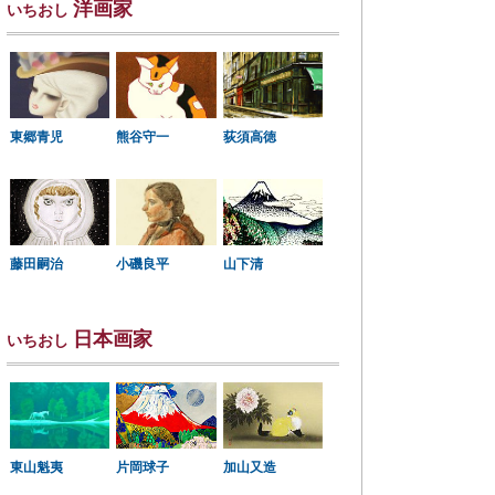
洋画家
いちおし
東郷青児
熊谷守一
荻須高徳
小磯良平
藤田嗣治
山下清
日本画家
いちおし
東山魁夷
片岡球子
加山又造