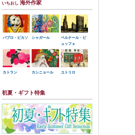
海外作家
いちおし
パブロ・ピカソ
シャガール
ベルナール・ビ
ュッフェ
カトラン
カシニョール
ユトリロ
初夏・ギフト特集