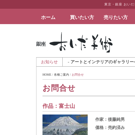
東京・銀座 おい
ホーム
買いたい方
売りたい方
絵画など美術品の販売と買取 | 東京・銀座 おい
2025年8月7日 - アートとインテリアのギャラリーページ「
お知らせ
HOME
 / 
各種ご案内
 / 
お問合せ
お問合せ
作品：
富士山
作家：
後藤純男
価格：
売約済み