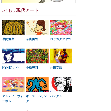
現代アート
いちおし
草間彌生
奈良美智
ロッカクアヤコ
KYNE(キネ)
小松美羽
井田幸昌
アンディ・ウォ
キース・ヘリン
バンクシー
ーホル
グ