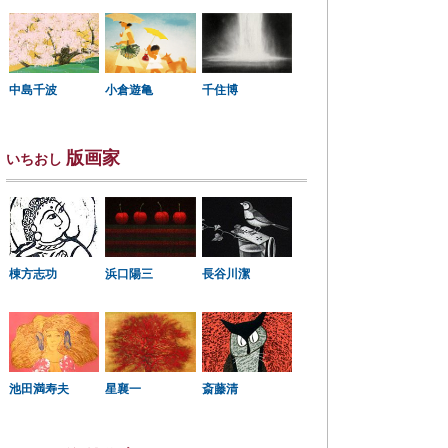
中島千波
小倉遊亀
千住博
版画家
いちおし
棟方志功
浜口陽三
長谷川潔
星襄一
池田満寿夫
斎藤清