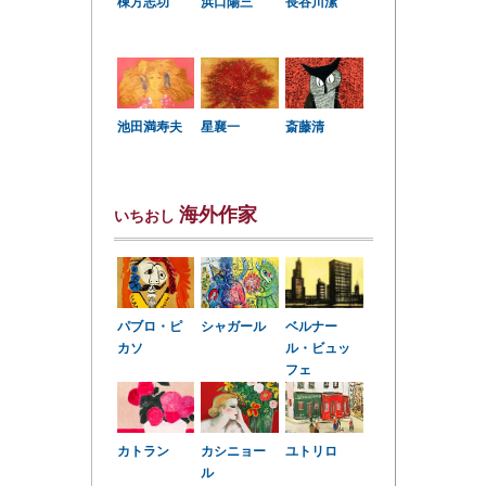
棟方志功
浜口陽三
長谷川潔
星襄一
池田満寿夫
斎藤清
海外作家
いちおし
パブロ・ピ
シャガール
ベルナー
カソ
ル・ビュッ
フェ
カトラン
カシニョー
ユトリロ
ル