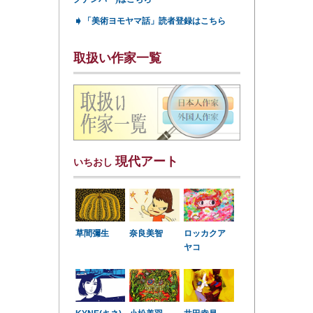
➧
「美術ヨモヤマ話」読者登録はこちら
取扱い作家一覧
現代アート
いちおし
草間彌生
奈良美智
ロッカクア
ヤコ