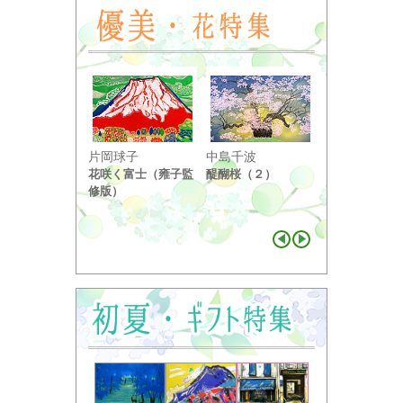
小野竹喬
片岡球子
中島千波
奥の細道句抄
花咲く富士（雍子監
醍醐桜（２）
り ...
修版）