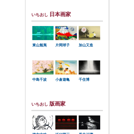
日本画家
いちおし
東山魁夷
片岡球子
加山又造
中島千波
小倉遊亀
千住博
版画家
いちおし