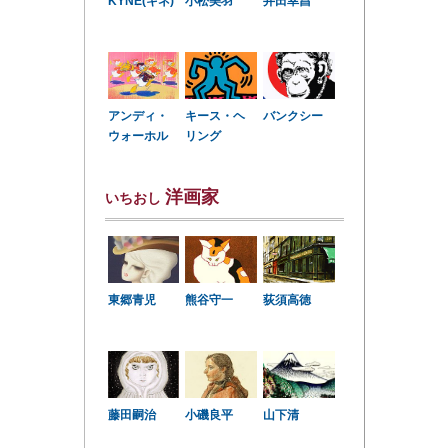
KYNE(キネ)
小松美羽
井田幸昌
アンディ・
キース・ヘ
バンクシー
ウォーホル
リング
洋画家
いちおし
東郷青児
熊谷守一
荻須高徳
小磯良平
藤田嗣治
山下清