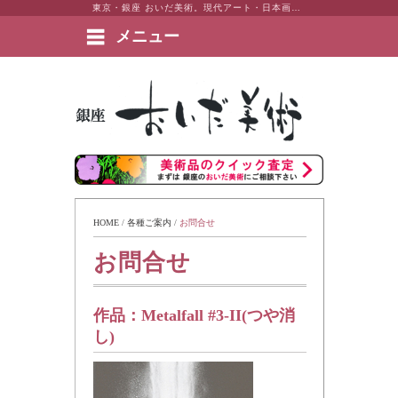
東京・銀座 おいだ美術。現代アート・日本画・洋画・版画・彫刻・陶芸など美術品の豊富な販売・買取実績ございます。
メニュー
絵画など美術品の販売と買取 | 東京・銀座 おいだ美術
HOME
 / 
各種ご案内
 / 
お問合せ
お問合せ
作品：
Metalfall #3-II(つや消
し)