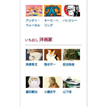
アンディ・
キース・ヘ
バンクシー
ウォーホル
リング
洋画家
いちおし
東郷青児
熊谷守一
荻須高徳
小磯良平
藤田嗣治
山下清