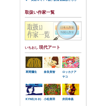
➧
取扱い作家一覧
現代アート
いちおし
草間彌生
奈良美智
ロッカクア
ヤコ
KYNE(キネ)
小松美羽
井田幸昌