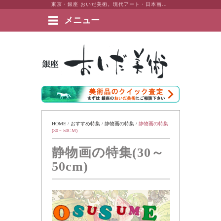
東京・銀座 おいだ美術。現代アート・日本画・洋画・版画・彫刻・陶芸など美術品の豊富な販売・買取実績ございます。
メニュー
絵画など美術品の販売と買取 | 東京・銀座 おいだ美術
HOME
 / 
おすすめ特集
 / 
静物画の特集
 / 
静物画の特集
(30～50CM)
静物画の特集(30～
50cm)