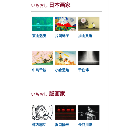
日本画家
いちおし
東山魁夷
片岡球子
加山又造
中島千波
小倉遊亀
千住博
版画家
いちおし
棟方志功
浜口陽三
長谷川潔