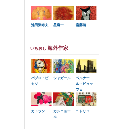
星襄一
池田満寿夫
斎藤清
海外作家
いちおし
パブロ・ピ
シャガール
ベルナー
カソ
ル・ビュッ
フェ
カトラン
カシニョー
ユトリロ
ル