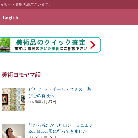
富な販売・買取実績ございます。
English
アのギャラリーページ「絵画のある暮らしを」を公開致しました
美術ヨモヤマ話
ピカソmeets ポール・スミス 遊
び心の冒険へ
2026年7月23日
前から観たかったロン・ミュエク
Ron Mueck展に行ってきました
2026年6月15日