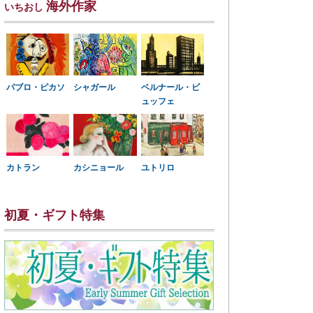
海外作家
いちおし
パブロ・ピカソ
シャガール
ベルナール・ビ
ュッフェ
カトラン
カシニョール
ユトリロ
初夏・ギフト特集