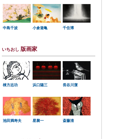
中島千波
小倉遊亀
千住博
版画家
いちおし
棟方志功
浜口陽三
長谷川潔
星襄一
池田満寿夫
斎藤清