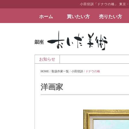
小田切訓「ドナウの橋」 東京
ホーム
買いたい方
売りたい方
絵画など美術品の販売と買取 | 東京・銀座 おい
- 夏季休業のお知らせ
お知らせ
HOME
 / 
取扱作家一覧
 / 
小田切訓
 / 
ドナウの橋
洋画家