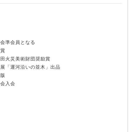
現会準会員となる
銅賞
安田火災美術財団奨励賞
日展「運河沿いの並木」出品
出版
土会入会