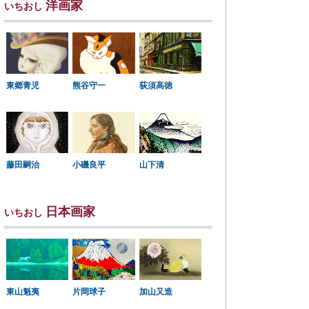
洋画家
いちおし
東郷青児
熊谷守一
荻須高徳
小磯良平
藤田嗣治
山下清
日本画家
いちおし
東山魁夷
片岡球子
加山又造