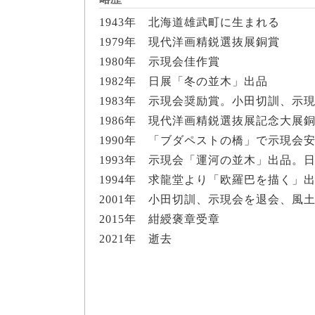
1943年 北海道雄武町に生まれる
1979年 現代洋画精鋭選抜展銅賞
1980年 示現会佳作賞
1982年 日展「冬の並木」出品
1983年 示現会奨励賞。小田切訓、示
1986年 現代洋画精鋭選抜展記念大展
1990年 「ブダペストの橋」で示現会
1993年 示現会「運河の並木」出品。
1994年 求龍堂より「欧羅巴を描く」
2001年 小田切訓、示現会を退会、風
2015年 紺綬褒章受章
2021年 逝去