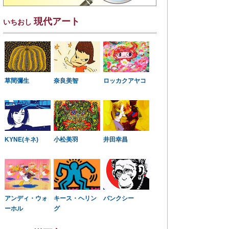
現代アート
いちおし
草間彌生
奈良美智
ロッカクアヤコ
KYNE(キネ)
小松美羽
井田幸昌
アンディ・ウォ
キース・ヘリン
バンクシー
ーホル
グ