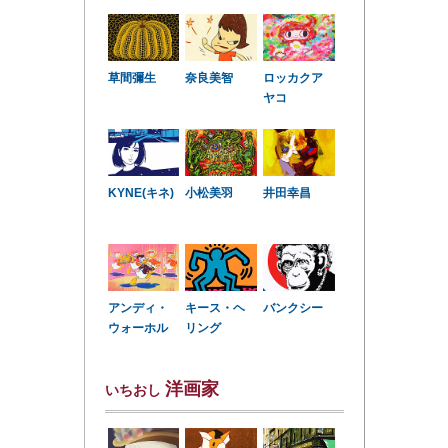
草間彌生
奈良美智
ロッカクア
ヤコ
KYNE(キネ)
小松美羽
井田幸昌
アンディ・
キース・ヘ
バンクシー
ウォーホル
リング
洋画家
いちおし