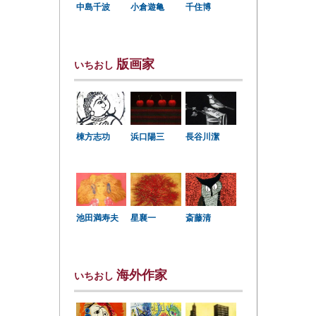
中島千波
小倉遊亀
千住博
版画家
いちおし
棟方志功
浜口陽三
長谷川潔
星襄一
池田満寿夫
斎藤清
海外作家
いちおし