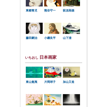
東郷青児
熊谷守一
荻須高徳
小磯良平
藤田嗣治
山下清
日本画家
いちおし
東山魁夷
片岡球子
加山又造