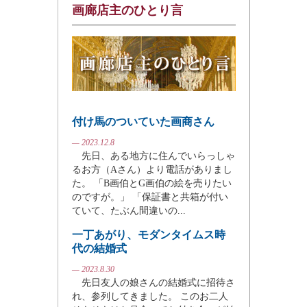
画廊店主のひとり言
付け馬のついていた画商さん
— 2023.12.8
先日、ある地方に住んでいらっしゃ
るお方（Aさん）より電話がありまし
た。 「B画伯とG画伯の絵を売りたい
のですが。」 「保証書と共箱が付い
ていて、たぶん間違いの...
一丁あがり、モダンタイムス時
代の結婚式
— 2023.8.30
先日友人の娘さんの結婚式に招待さ
れ、参列してきました。 このお二人