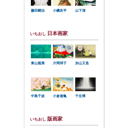
小磯良平
藤田嗣治
山下清
日本画家
いちおし
東山魁夷
片岡球子
加山又造
中島千波
小倉遊亀
千住博
版画家
いちおし