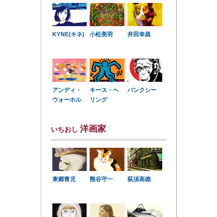
KYNE(キネ)
小松美羽
井田幸昌
アンディ・
キース・ヘ
バンクシー
ウォーホル
リング
洋画家
いちおし
東郷青児
熊谷守一
荻須高徳