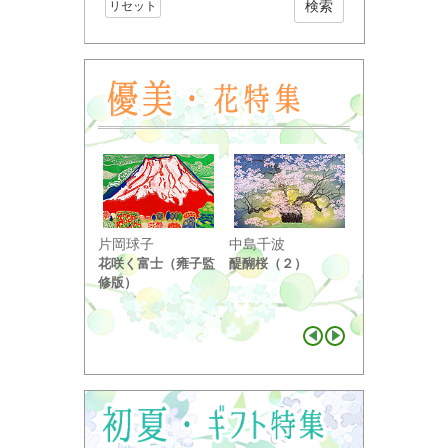
リセット
小野竹喬
片岡球子
中島千波
奥の細道句抄
花咲く富士（雍子監
醍醐桜（２）
り ...
修版）