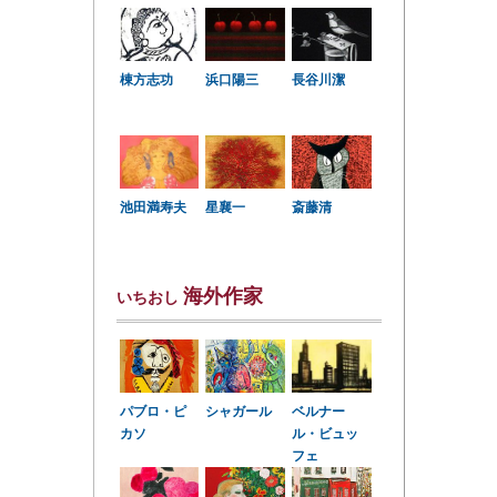
棟方志功
浜口陽三
長谷川潔
星襄一
池田満寿夫
斎藤清
海外作家
いちおし
パブロ・ピ
シャガール
ベルナー
カソ
ル・ビュッ
フェ