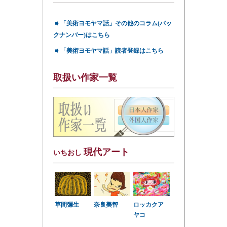
➧
「美術ヨモヤマ話」その他のコラム(バッ
クナンバー)はこちら
➧
「美術ヨモヤマ話」読者登録はこちら
取扱い作家一覧
現代アート
いちおし
草間彌生
奈良美智
ロッカクア
ヤコ