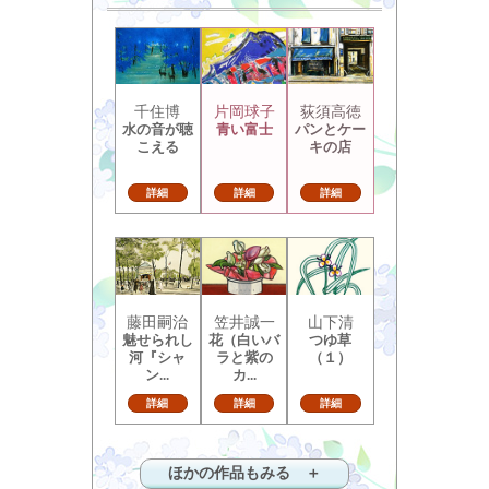
千住博
片岡球子
荻須高徳
水の音が聴
青い富士
パンとケー
こえる
キの店
詳細
詳細
詳細
藤田嗣治
笠井誠一
山下清
魅せられし
花（白いバ
つゆ草
河『シャ
ラと紫の
（１）
ン...
カ...
詳細
詳細
詳細
ほかの作品もみる ＋