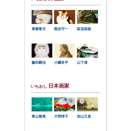
東郷青児
熊谷守一
荻須高徳
小磯良平
藤田嗣治
山下清
日本画家
いちおし
東山魁夷
片岡球子
加山又造