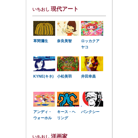
現代アート
いちおし
草間彌生
奈良美智
ロッカクア
ヤコ
KYNE(キネ)
小松美羽
井田幸昌
アンディ・
キース・ヘ
バンクシー
ウォーホル
リング
洋画家
いちおし