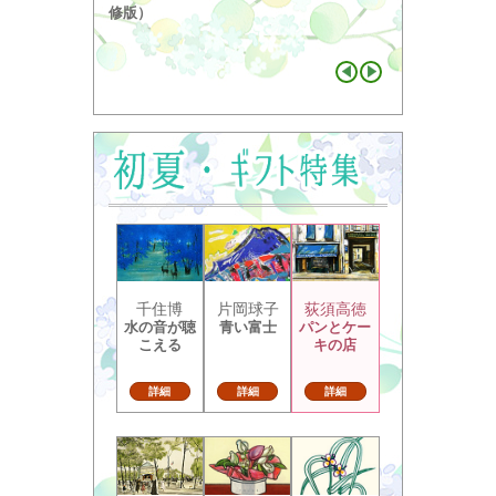
り ...
修版）
千住博
片岡球子
荻須高徳
水の音が聴
青い富士
パンとケー
こえる
キの店
詳細
詳細
詳細