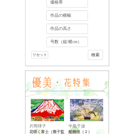
リセット
小野竹喬
片岡球子
中島千波
奥の細道句抄
花咲く富士（雍子監
醍醐桜（２）