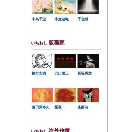
中島千波
小倉遊亀
千住博
版画家
いちおし
棟方志功
浜口陽三
長谷川潔
星襄一
池田満寿夫
斎藤清
海外作家
いちおし