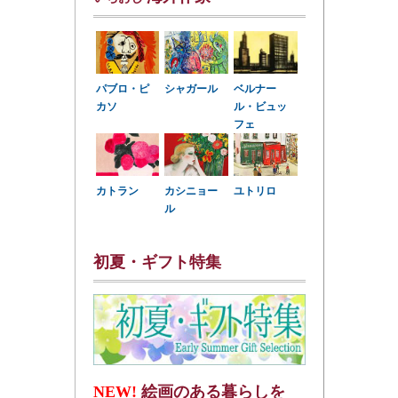
パブロ・ピ
シャガール
ベルナー
カソ
ル・ビュッ
フェ
カトラン
カシニョー
ユトリロ
ル
初夏・ギフト特集
NEW!
絵画のある暮らしを