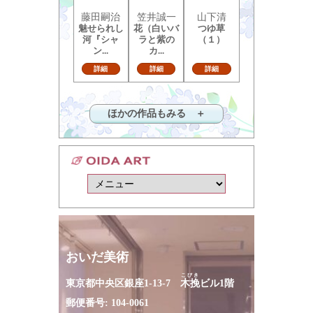
藤田嗣治
笠井誠一
山下清
魅せられし
花（白いバ
つゆ草
河『シャ
ラと紫の
（１）
ン...
カ...
詳細
詳細
詳細
ほかの作品もみる ＋
おいだ美術
こびき
東京都中央区銀座1-13-7
木挽
ビル1階
郵便番号: 104-0061