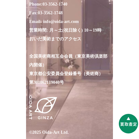
Phone:
03-3562-1740
Fax:
03-3562-1748
Email:
info@oida-art.com
営業時間: 月～土(祝日除く) 10～19時
おいだ美術までのアクセス
全国美術商相互会会員（東京美術倶楽部
内開催）
東京都公安委員会登録番号（美術商）
第301062119040号
©2025 Oida-Art Ltd.