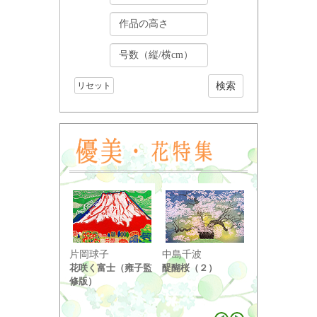
リセット
小野竹喬
片岡球子
中島千波
奥の細道句抄
花咲く富士（雍子監
醍醐桜（２）
り ...
修版）