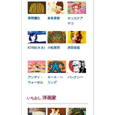
草間彌生
奈良美智
ロッカクア
ヤコ
KYNE(キネ)
小松美羽
井田幸昌
アンディ・
キース・ヘ
バンクシー
ウォーホル
リング
洋画家
いちおし