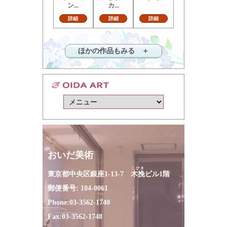
ン...
カ...
詳細
詳細
詳細
ほかの作品もみる ＋
おいだ美術
こびき
東京都中央区銀座1-13-7
木挽
ビル1階
郵便番号: 104-0061
Phone:
03-3562-1740
Fax:
03-3562-1748