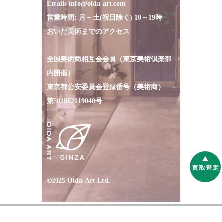
Email:
info@oida-art.com
営業時間: 月～土(祝日除く) 10～19時
おいだ美術までのアクセス
全国美術商相互会会員（東京美術倶楽部
内開催）
東京都公安委員会登録番号（美術商）
第301062119040号
©2025 Oida-Art Ltd.