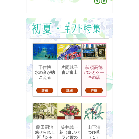
千住博
片岡球子
荻須高徳
水の音が聴
青い富士
パンとケー
こえる
キの店
詳細
詳細
詳細
藤田嗣治
笠井誠一
山下清
魅せられし
花（白いバ
つゆ草
河『シャ
ラと紫の
（１）