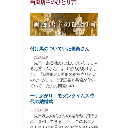
画廊店主のひとり言
付け馬のついていた画商さん
— 2023.12.8
先日、ある地方に住んでいらっしゃ
るお方（Aさん）より電話がありまし
た。 「B画伯とG画伯の絵を売りたい
のですが。」 「保証書と共箱が付い
ていて、たぶん間違いの...
一丁あがり、モダンタイムス時
代の結婚式
— 2023.8.30
先日友人の娘さんの結婚式に招待さ
れ、参列してきました。 このお二人
そもそもはお見合いでお付き合いが始