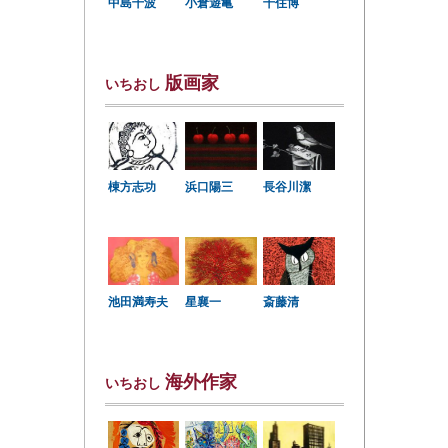
中島千波
小倉遊亀
千住博
版画家
いちおし
棟方志功
浜口陽三
長谷川潔
星襄一
池田満寿夫
斎藤清
海外作家
いちおし