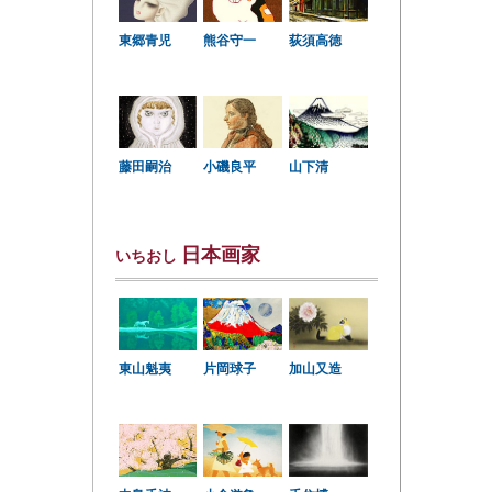
東郷青児
熊谷守一
荻須高徳
小磯良平
藤田嗣治
山下清
日本画家
いちおし
東山魁夷
片岡球子
加山又造