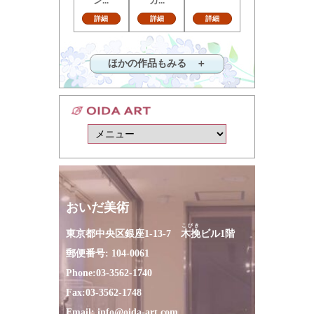
ン...
カ...
詳細
詳細
詳細
ほかの作品もみる ＋
おいだ美術
こびき
東京都中央区銀座1-13-7
木挽
ビル1階
郵便番号: 104-0061
Phone:
03-3562-1740
Fax:
03-3562-1748
Email:
info@oida-art.com