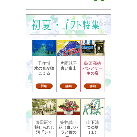
千住博
片岡球子
荻須高徳
水の音が聴
青い富士
パンとケー
こえる
キの店
詳細
詳細
詳細
藤田嗣治
笠井誠一
山下清
魅せられし
花（白いバ
つゆ草
河『シャ
ラと紫の
（１）