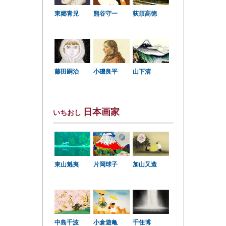
東郷青児
熊谷守一
荻須高徳
小磯良平
藤田嗣治
山下清
日本画家
いちおし
東山魁夷
片岡球子
加山又造
中島千波
小倉遊亀
千住博