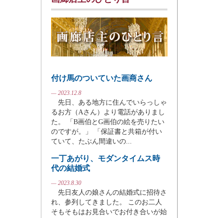
付け馬のついていた画商さん
— 2023.12.8
先日、ある地方に住んでいらっしゃ
るお方（Aさん）より電話がありまし
た。 「B画伯とG画伯の絵を売りたい
のですが。」 「保証書と共箱が付い
ていて、たぶん間違いの...
一丁あがり、モダンタイムス時
代の結婚式
— 2023.8.30
先日友人の娘さんの結婚式に招待さ
れ、参列してきました。 このお二人
そもそもはお見合いでお付き合いが始