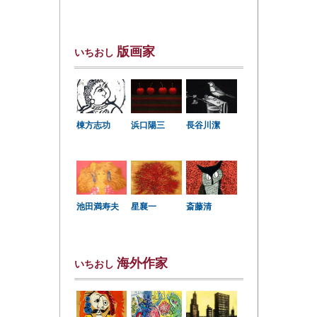
版画家
いちおし
棟方志功
浜口陽三
長谷川潔
星襄一
池田満寿夫
斎藤清
海外作家
いちおし