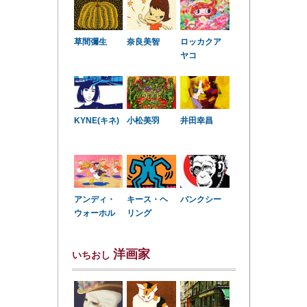
草間彌生
奈良美智
ロッカクア
ヤコ
KYNE(キネ)
小松美羽
井田幸昌
アンディ・
キース・ヘ
バンクシー
ウォーホル
リング
洋画家
いちおし