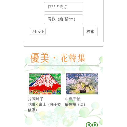
リセット
小野竹喬
片岡球子
中島千波
奥の細道句抄
花咲く富士（雍子監
醍醐桜（２）
り ...
修版）