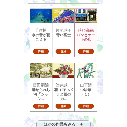
千住博
片岡球子
荻須高徳
水の音が聴
青い富士
パンとケー
こえる
キの店
詳細
詳細
詳細
藤田嗣治
笠井誠一
山下清
魅せられし
花（白いバ
つゆ草
河『シャ
ラと紫の
（１）
ン...
カ...
詳細
詳細
詳細
ほかの作品もみる ＋