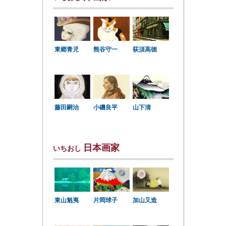
東郷青児
熊谷守一
荻須高徳
小磯良平
藤田嗣治
山下清
日本画家
いちおし
東山魁夷
片岡球子
加山又造