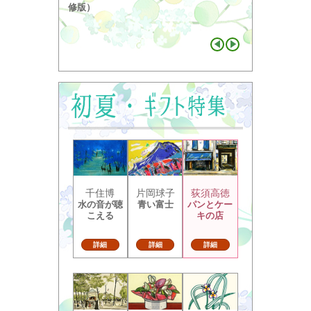
り ...
修版）
千住博
片岡球子
荻須高徳
水の音が聴
青い富士
パンとケー
こえる
キの店
詳細
詳細
詳細