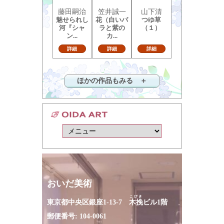
藤田嗣治
笠井誠一
山下清
魅せられし
花（白いバ
つゆ草
河『シャ
ラと紫の
（１）
ン...
カ...
詳細
詳細
詳細
ほかの作品もみる ＋
おいだ美術
こびき
東京都中央区銀座1-13-7
木挽
ビル1階
郵便番号: 104-0061