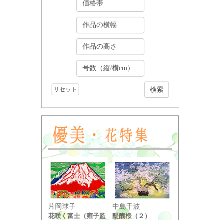
リセット
小野竹喬
片岡球子
中島千波
奥の細道句抄
花咲く富士（雍子監
醍醐桜（２）