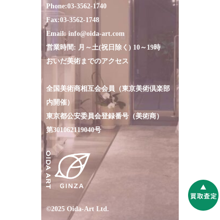
Phone:
03-3562-1740
Fax:
03-3562-1748
Email:
info@oida-art.com
営業時間: 月～土(祝日除く) 10～19時
おいだ美術までのアクセス
全国美術商相互会会員（東京美術倶楽部
内開催）
東京都公安委員会登録番号（美術商）
第301062119040号
©2025 Oida-Art Ltd.