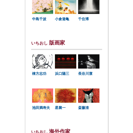
中島千波
小倉遊亀
千住博
版画家
いちおし
棟方志功
浜口陽三
長谷川潔
星襄一
池田満寿夫
斎藤清
海外作家
いちおし