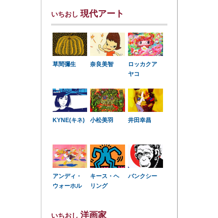
現代アート
いちおし
草間彌生
奈良美智
ロッカクア
ヤコ
KYNE(キネ)
小松美羽
井田幸昌
アンディ・
キース・ヘ
バンクシー
ウォーホル
リング
洋画家
いちおし