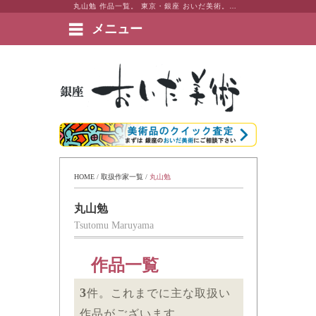
丸山勉 作品一覧。 東京・銀座 おいだ美術。現代アート・日本画・洋画・版画・彫刻・陶芸など美術品の豊富な販売・買取実績ございます。
メニュー
絵画など美術品の販売と買取 | 東京・銀座 おいだ美術
HOME
 / 
取扱作家一覧
 / 
丸山勉
丸山勉
Tsutomu Maruyama
作品一覧
3
件。これまでに主な取扱い
作品がございます。