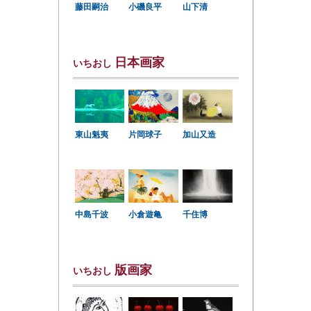
小磯良平
藤田嗣治
山下清
日本画家
いちおし
東山魁夷
片岡球子
加山又造
中島千波
小倉遊亀
千住博
版画家
いちおし