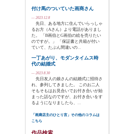
付け馬のついていた画商さん
— 2023.12.8
先日、ある地方に住んでいらっしゃ
るお方（Aさん）より電話がありまし
た。 「B画伯とG画伯の絵を売りたい
のですが。」 「保証書と共箱が付い
ていて、たぶん間違いの...
一丁あがり、モダンタイムス時
代の結婚式
— 2023.8.30
先日友人の娘さんの結婚式に招待さ
れ、参列してきました。 このお二人
そもそもはお見合いでお付き合いが始
まった話なのですが、お付き合いをす
るようになりましたら、...
「画廊店主のひとり言」その他のコラムは
こちら
作品検索