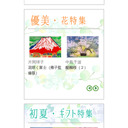
小野竹喬
片岡球子
中島千波
奥の細道句抄
花咲く富士（雍子監
醍醐桜（２）
り ...
修版）