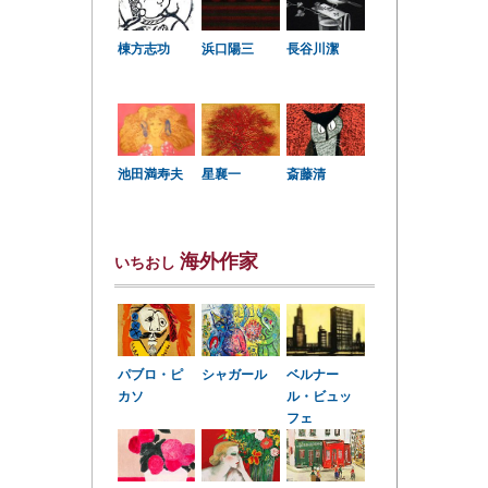
棟方志功
浜口陽三
長谷川潔
星襄一
池田満寿夫
斎藤清
海外作家
いちおし
パブロ・ピ
シャガール
ベルナー
カソ
ル・ビュッ
フェ