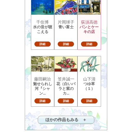
千住博
片岡球子
荻須高徳
水の音が聴
青い富士
パンとケー
こえる
キの店
詳細
詳細
詳細
藤田嗣治
笠井誠一
山下清
魅せられし
花（白いバ
つゆ草
河『シャ
ラと紫の
（１）
ン...
カ...
詳細
詳細
詳細
ほかの作品もみる ＋