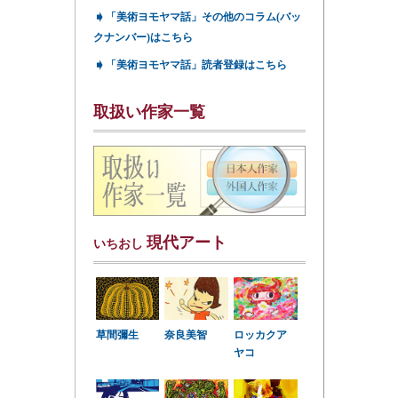
➧
「美術ヨモヤマ話」その他のコラム(バッ
クナンバー)はこちら
➧
「美術ヨモヤマ話」読者登録はこちら
取扱い作家一覧
現代アート
いちおし
草間彌生
奈良美智
ロッカクア
ヤコ