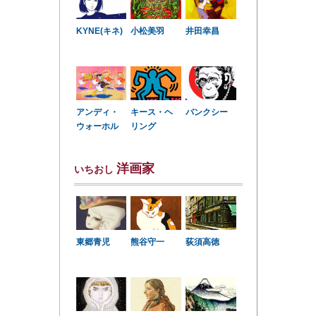
KYNE(キネ)
小松美羽
井田幸昌
アンディ・
キース・ヘ
バンクシー
ウォーホル
リング
洋画家
いちおし
東郷青児
熊谷守一
荻須高徳