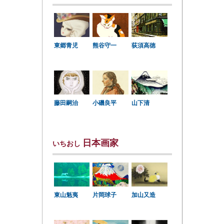
東郷青児
熊谷守一
荻須高徳
小磯良平
藤田嗣治
山下清
日本画家
いちおし
東山魁夷
片岡球子
加山又造