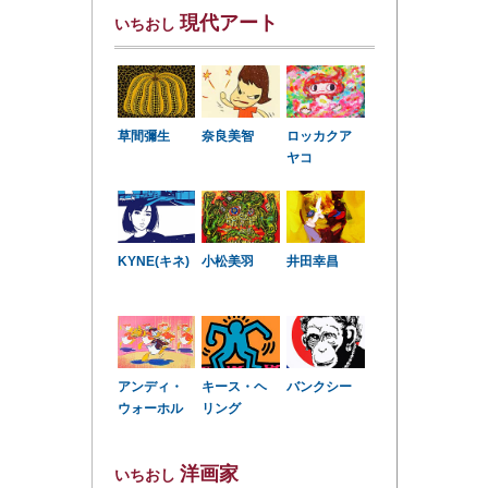
現代アート
いちおし
草間彌生
奈良美智
ロッカクア
ヤコ
KYNE(キネ)
小松美羽
井田幸昌
アンディ・
キース・ヘ
バンクシー
ウォーホル
リング
洋画家
いちおし