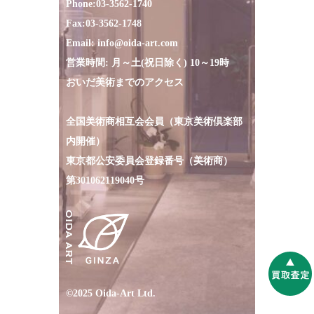
Phone:
03-3562-1740
Fax:
03-3562-1748
Email:
info@oida-art.com
営業時間: 月～土(祝日除く) 10～19時
おいだ美術までのアクセス
全国美術商相互会会員（東京美術倶楽部
内開催）
東京都公安委員会登録番号（美術商）
第301062119040号
©2025 Oida-Art Ltd.