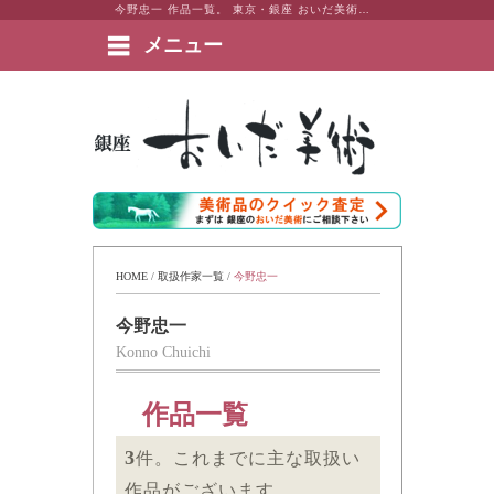
今野忠一 作品一覧。 東京・銀座 おいだ美術。現代アート・日本画・洋画・版画・彫刻・陶芸など美術品の豊富な販売・買取実績ございます。
メニュー
絵画など美術品の販売と買取 | 東京・銀座 おいだ美術
HOME
 / 
取扱作家一覧
 / 
今野忠一
今野忠一
Konno Chuichi
作品一覧
3
件。これまでに主な取扱い
作品がございます。