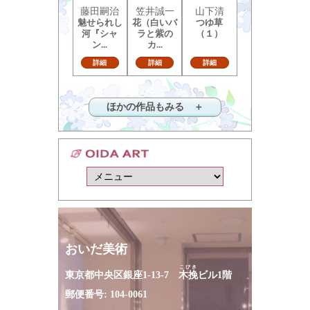
藤田嗣治
笠井誠一
山下清
魅せられし
花（白いバ
つゆ草
河『シャ
ラと紫の
（１）
ン...
カ...
詳細
詳細
詳細
ほかの作品もみる ＋
おいだ美術
こびき
東京都中央区銀座1-13-7
木挽
ビル1階
郵便番号: 104-0061