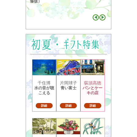
り ...
修版）
千住博
片岡球子
荻須高徳
水の音が聴
青い富士
パンとケー
こえる
キの店
詳細
詳細
詳細