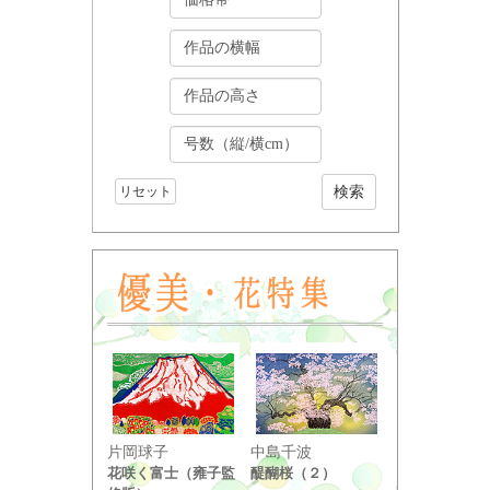
リセット
小野竹喬
片岡球子
中島千波
奥の細道句抄
花咲く富士（雍子監
醍醐桜（２）