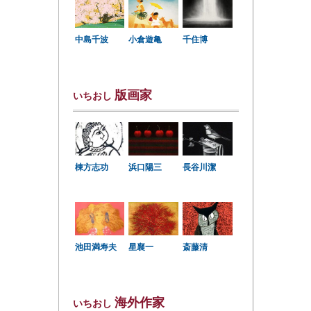
中島千波
小倉遊亀
千住博
版画家
いちおし
棟方志功
浜口陽三
長谷川潔
星襄一
池田満寿夫
斎藤清
海外作家
いちおし