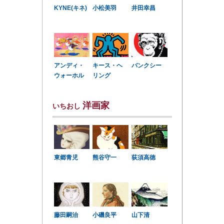
KYNE(キネ)
小松美羽
井田幸昌
アンディ・
キース・ヘ
バンクシー
ウォーホル
リング
洋画家
いちおし
東郷青児
熊谷守一
荻須高徳
小磯良平
藤田嗣治
山下清