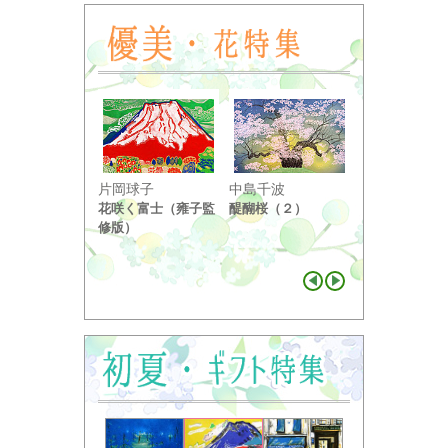
小野竹喬
片岡球子
中島千波
奥の細道句抄
花咲く富士（雍子監
醍醐桜（２）
り ...
修版）