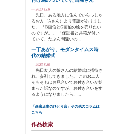
付け馬のついていた画商さん
— 2023.12.8
先日、ある地方に住んでいらっしゃ
るお方（Aさん）より電話がありまし
た。 「B画伯とG画伯の絵を売りたい
のですが。」 「保証書と共箱が付い
ていて、たぶん間違いの...
一丁あがり、モダンタイムス時
代の結婚式
— 2023.8.30
先日友人の娘さんの結婚式に招待さ
れ、参列してきました。 このお二人
そもそもはお見合いでお付き合いが始
まった話なのですが、お付き合いをす
るようになりましたら、...
「画廊店主のひとり言」その他のコラムは
こちら
作品検索