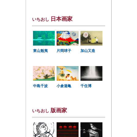
日本画家
いちおし
東山魁夷
片岡球子
加山又造
中島千波
小倉遊亀
千住博
版画家
いちおし