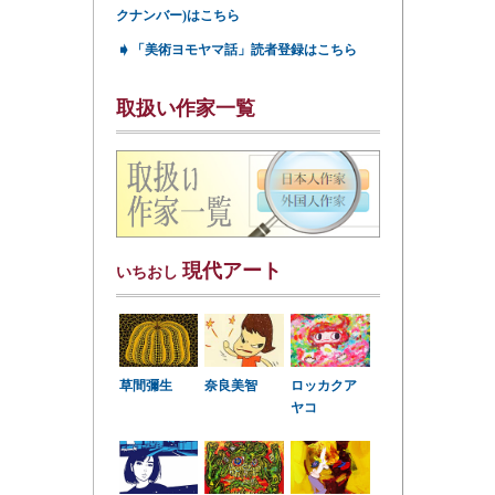
クナンバー)はこちら
➧
「美術ヨモヤマ話」読者登録はこちら
取扱い作家一覧
現代アート
いちおし
草間彌生
奈良美智
ロッカクア
ヤコ