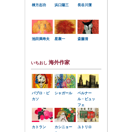
棟方志功
浜口陽三
長谷川潔
星襄一
池田満寿夫
斎藤清
海外作家
いちおし
パブロ・ピ
シャガール
ベルナー
カソ
ル・ビュッ
フェ
カトラン
カシニョー
ユトリロ