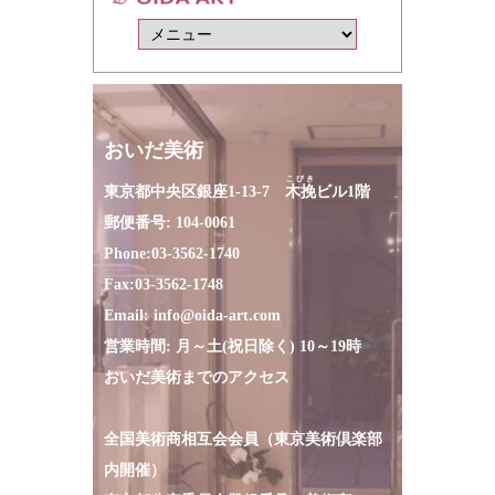
おいだ美術
こびき
東京都中央区銀座1-13-7
木挽
ビル1階
郵便番号: 104-0061
Phone:
03-3562-1740
Fax:
03-3562-1748
Email:
info@oida-art.com
営業時間: 月～土(祝日除く) 10～19時
おいだ美術までのアクセス
全国美術商相互会会員（東京美術倶楽部
内開催）