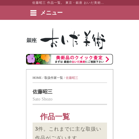
佐藤昭三 作品一覧。 東京・銀座 おいだ美術。現代アート・日本画・洋画・版画・彫刻・陶芸など美術品の豊富な販売・買取実績ございます。
メニュー
絵画など美術品の販売と買取 | 東京・銀座 おいだ美術
HOME
 / 
取扱作家一覧
 / 
佐藤昭三
佐藤昭三
Sato Shozo
作品一覧
3
件。これまでに主な取扱い
作品がございます。