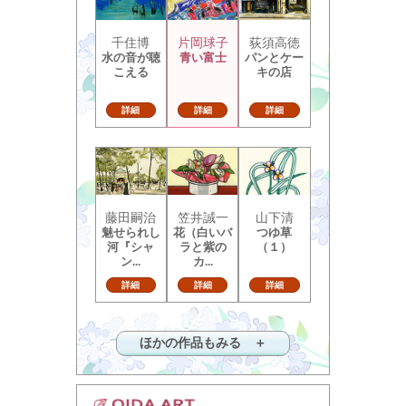
千住博
片岡球子
荻須高徳
水の音が聴
青い富士
パンとケー
こえる
キの店
詳細
詳細
詳細
藤田嗣治
笠井誠一
山下清
魅せられし
花（白いバ
つゆ草
河『シャ
ラと紫の
（１）
ン...
カ...
詳細
詳細
詳細
ほかの作品もみる ＋