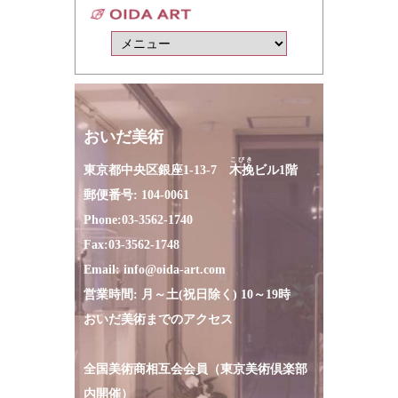
おいだ美術
こびき
東京都中央区銀座1-13-7
木挽
ビル1階
郵便番号: 104-0061
Phone:
03-3562-1740
Fax:
03-3562-1748
Email:
info@oida-art.com
営業時間: 月～土(祝日除く) 10～19時
おいだ美術までのアクセス
全国美術商相互会会員（東京美術倶楽部
内開催）