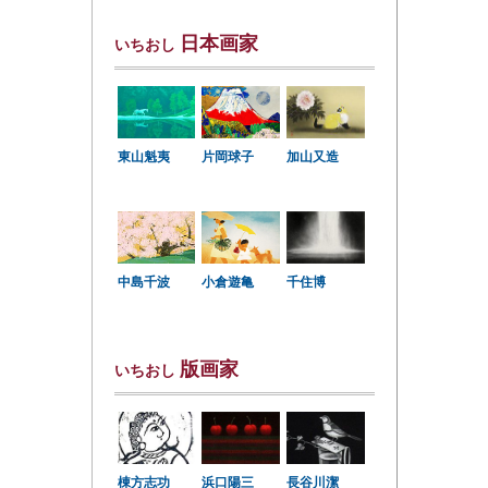
日本画家
いちおし
東山魁夷
片岡球子
加山又造
中島千波
小倉遊亀
千住博
版画家
いちおし
棟方志功
浜口陽三
長谷川潔