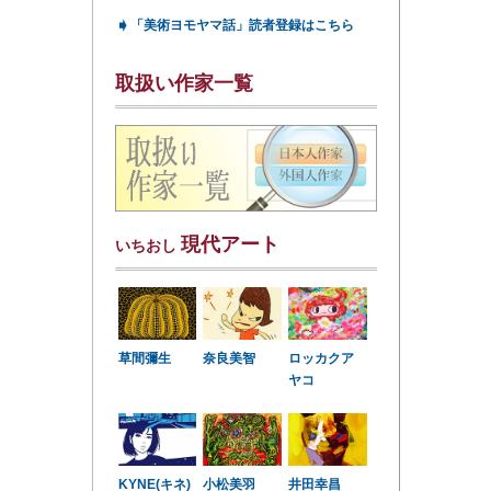
➧
「美術ヨモヤマ話」読者登録はこちら
取扱い作家一覧
現代アート
いちおし
草間彌生
奈良美智
ロッカクア
ヤコ
KYNE(キネ)
小松美羽
井田幸昌