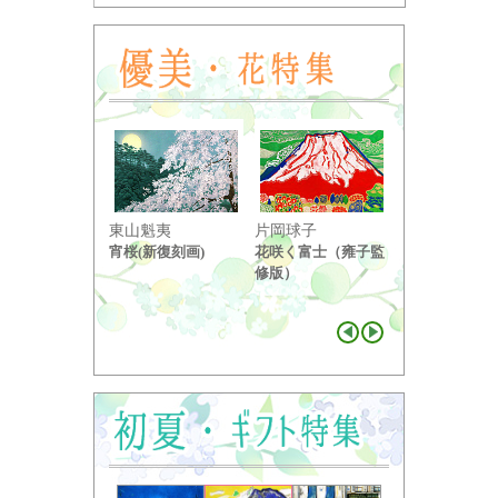
東山魁夷
片岡球子
中島千波
宵桜(新復刻画)
花咲く富士（雍子監
醍醐桜（２）
修版）