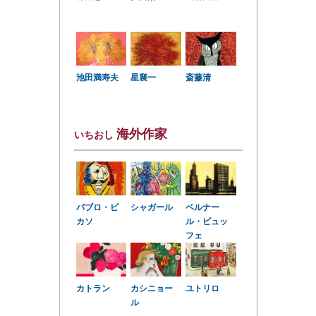
星襄一
池田満寿夫
斎藤清
海外作家
いちおし
パブロ・ピ
シャガール
ベルナー
カソ
ル・ビュッ
フェ
カトラン
カシニョー
ユトリロ
ル