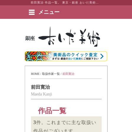
前田寛治 作品一覧。 東京・銀座 おいだ美術。現代アート・日本画・洋画・版画・彫刻・陶芸など美術品の豊富な販売・買取実績ございます。
メニュー
絵画など美術品の販売と買取 | 東京・銀座 おいだ美術
HOME
 / 
取扱作家一覧
 / 
前田寛治
前田寛治
Maeda Kanji
作品一覧
3
件。これまでに主な取扱い
作品がございます。