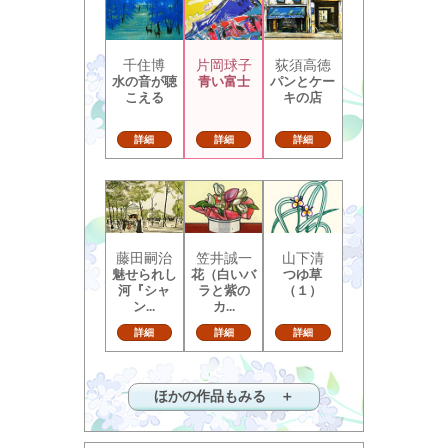
千住博
片岡球子
荻須高徳
水の音が聴
青い富士
パンとケー
こえる
キの店
詳細
詳細
詳細
藤田嗣治
笠井誠一
山下清
魅せられし
花（白いバ
つゆ草
河『シャ
ラと紫の
（１）
ン...
カ...
詳細
詳細
詳細
ほかの作品もみる ＋