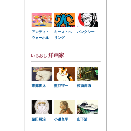
アンディ・
キース・ヘ
バンクシー
ウォーホル
リング
洋画家
いちおし
東郷青児
熊谷守一
荻須高徳
小磯良平
藤田嗣治
山下清