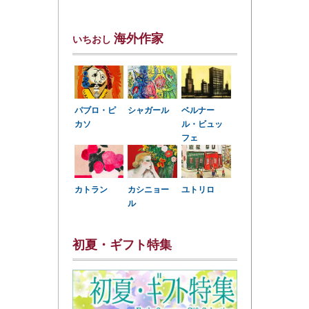
海外作家
いちおし
パブロ・ピ
シャガール
ベルナー
カソ
ル・ビュッ
フェ
カトラン
カシニョー
ユトリロ
ル
初夏・ギフト特集