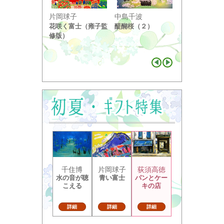
小野竹喬
片岡球子
中島千波
奥の細道句抄
花咲く富士（雍子監
醍醐桜（２）
り ...
修版）
千住博
片岡球子
荻須高徳
水の音が聴
青い富士
パンとケー
こえる
キの店
詳細
詳細
詳細