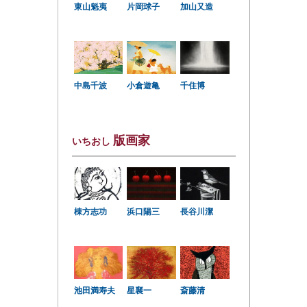
東山魁夷
片岡球子
加山又造
中島千波
小倉遊亀
千住博
版画家
いちおし
棟方志功
浜口陽三
長谷川潔
星襄一
池田満寿夫
斎藤清