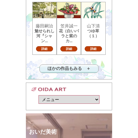
藤田嗣治
笠井誠一
山下清
魅せられし
花（白いバ
つゆ草
河『シャ
ラと紫の
（１）
ン...
カ...
詳細
詳細
詳細
ほかの作品もみる ＋
おいだ美術