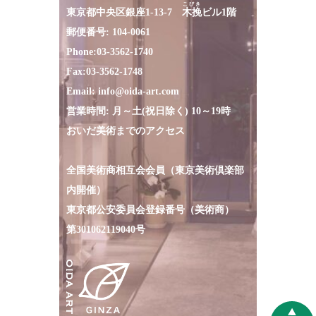
こびき
東京都中央区銀座1-13-7
木挽
ビル1階
郵便番号: 104-0061
Phone:
03-3562-1740
Fax:
03-3562-1748
Email:
info@oida-art.com
営業時間: 月～土(祝日除く) 10～19時
おいだ美術までのアクセス
全国美術商相互会会員（東京美術倶楽部
内開催）
東京都公安委員会登録番号（美術商）
第301062119040号