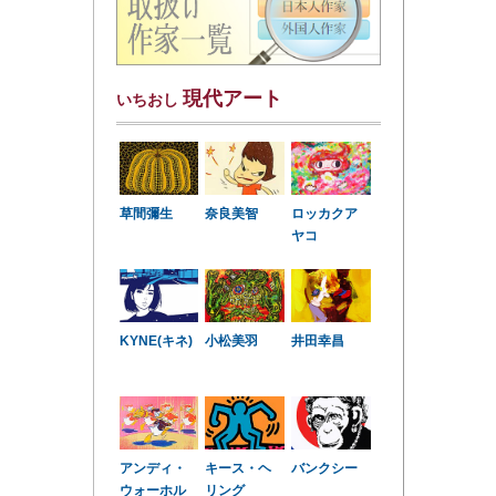
現代アート
いちおし
草間彌生
奈良美智
ロッカクア
ヤコ
KYNE(キネ)
小松美羽
井田幸昌
アンディ・
キース・ヘ
バンクシー
ウォーホル
リング