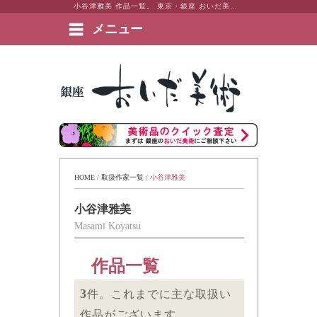
小谷津雅美 作品一覧。 東京・銀座 おいだ美術。現代アート・日本画・洋画・版画・彫刻・陶芸など美術品の豊富な販売・買取実績ございます。
メニュー
絵画など美術品の販売と買取 | 東京・銀座 おいだ美術
HOME
 / 
取扱作家一覧
 / 
小谷津雅美
小谷津雅美
Masami Koyatsu
作品一覧
3
件。これまでに主な取扱い
作品がございます。