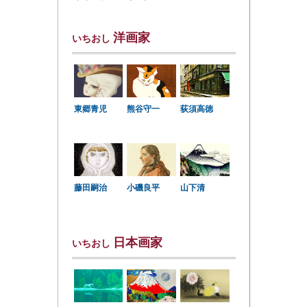
洋画家
いちおし
東郷青児
熊谷守一
荻須高徳
小磯良平
藤田嗣治
山下清
日本画家
いちおし