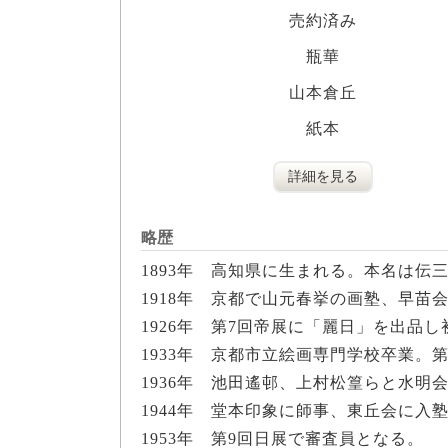
売約済み
瓶華
山本倉丘
紙本
詳細を見る
略歴
1893年 高知県に生まれる。本名は伝
1918年 京都で山元春挙の画塾、早苗
1926年 第7回帝展に「麗日」を出品し
1933年 京都市立絵画専門学校卒業。
1936年 池田遙邨、上村松篁らと水明
1944年 堂本印象に師事、東丘会に入
1953年 第9回日展で審査員となる。