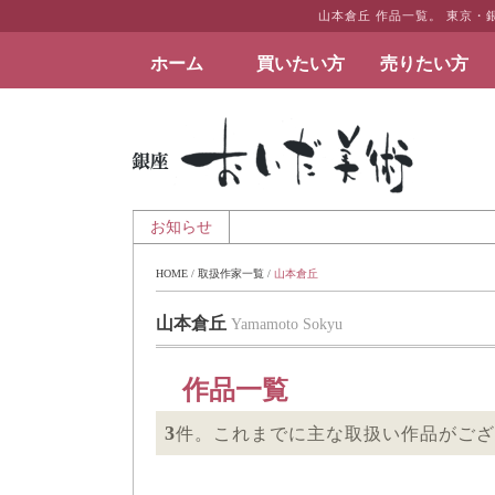
山本倉丘 作品一覧。 東京
ホーム
買いたい方
売りたい方
絵画など美術品の販売と買取 | 東京・銀座 おい
 - 夏季休業のお知らせ
お知らせ
HOME
 / 
取扱作家一覧
 / 
山本倉丘
山本倉丘
Yamamoto Sokyu
作品一覧
3
件。これまでに主な取扱い作品がござ