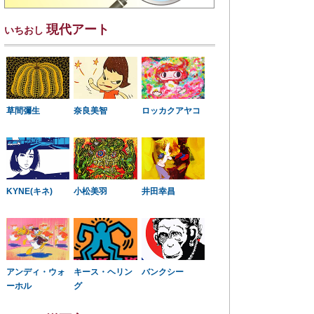
現代アート
いちおし
草間彌生
奈良美智
ロッカクアヤコ
KYNE(キネ)
小松美羽
井田幸昌
アンディ・ウォ
キース・ヘリン
バンクシー
ーホル
グ