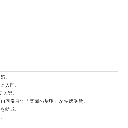
三郎。
会に入門。
初入選。
第14回帝展で「菜園の黎明」が特選受賞。
会を結成。
塾。