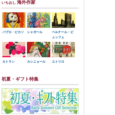
海外作家
いちおし
パブロ・ピカソ
シャガール
ベルナール・ビ
ュッフェ
カトラン
カシニョール
ユトリロ
初夏・ギフト特集