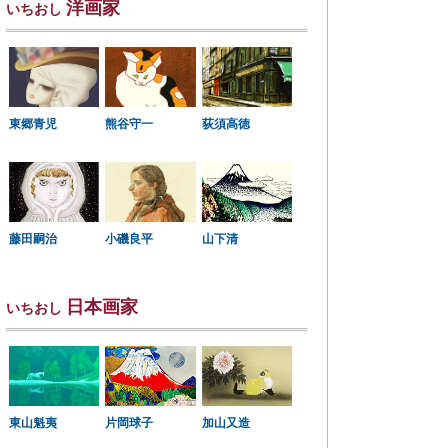
洋画家
いちおし
東郷青児
熊谷守一
荻須高徳
小磯良平
藤田嗣治
山下清
日本画家
いちおし
東山魁夷
片岡球子
加山又造