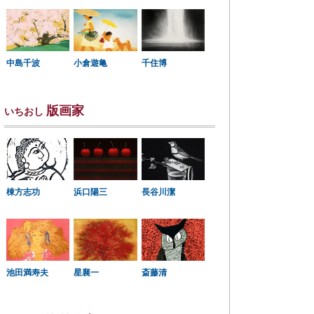
中島千波
小倉遊亀
千住博
版画家
いちおし
棟方志功
浜口陽三
長谷川潔
星襄一
池田満寿夫
斎藤清