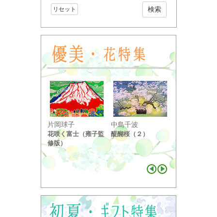
リセット
小野竹喬
片岡球子
中島千波
奥の細道句抄
花咲く富士（雍子監
醍醐桜（２）
り ...
修版）