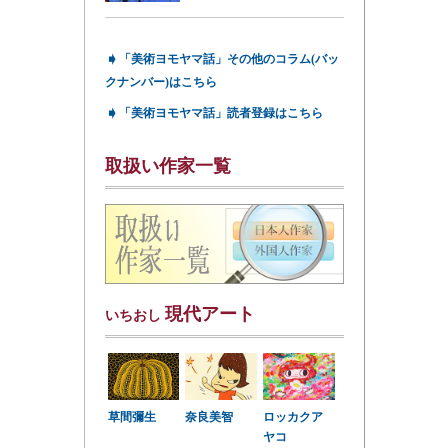
➧
「美術ヨモヤマ話」その他のコラム(バッ
クナンバー)はこちら
➧
「美術ヨモヤマ話」読者登録はこちら
取扱い作家一覧
現代アート
いちおし
草間彌生
奈良美智
ロッカクア
ヤコ