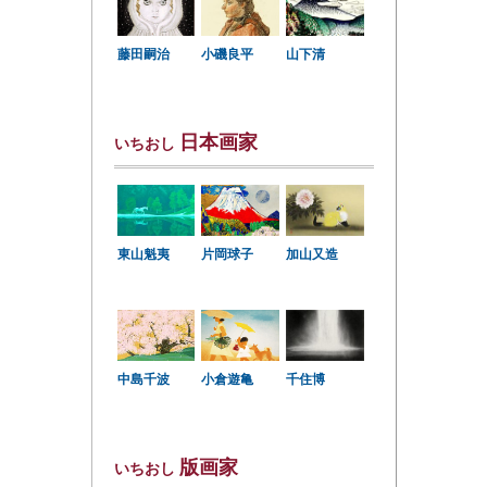
小磯良平
藤田嗣治
山下清
日本画家
いちおし
東山魁夷
片岡球子
加山又造
中島千波
小倉遊亀
千住博
版画家
いちおし