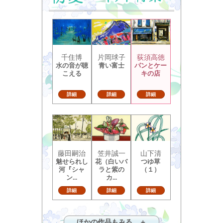
千住博
片岡球子
荻須高徳
水の音が聴
青い富士
パンとケー
こえる
キの店
詳細
詳細
詳細
藤田嗣治
笠井誠一
山下清
魅せられし
花（白いバ
つゆ草
河『シャ
ラと紫の
（１）
ン...
カ...
詳細
詳細
詳細
ほかの作品もみる ＋