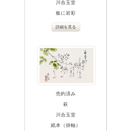
川合玉堂
板に岩彩
詳細を見る
売約済み
萩
川合玉堂
紙本（掛軸）