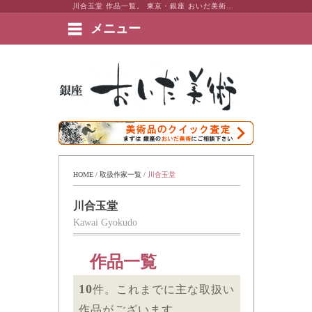
川合玉堂 作品一覧。 東京・銀座 おいだ美術。現代アート・日本画・洋画・版画・彫刻・陶芸など美術品の豊富な販売・買取実績ございます。
メニュー
絵画など美術品の販売と買取 | 東京・銀座 おいだ美術
HOME
 / 
取扱作家一覧
 / 
川合玉堂
川合玉堂
Kawai Gyokudo
作品一覧
10
件。これまでに主な取扱い
作品がございます。