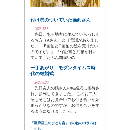
付け馬のついていた画商さん
— 2023.12.8
先日、ある地方に住んでいらっしゃ
るお方（Aさん）より電話がありまし
た。 「B画伯とG画伯の絵を売りたい
のですが。」 「保証書と共箱が付い
ていて、たぶん間違いの...
一丁あがり、モダンタイムス時
代の結婚式
— 2023.8.30
先日友人の娘さんの結婚式に招待さ
れ、参列してきました。 このお二人
そもそもはお見合いでお付き合いが始
まった話なのですが、お付き合いをす
るようになりましたら、...
「画廊店主のひとり言」その他のコラムは
こちら