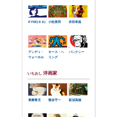
KYNE(キネ)
小松美羽
井田幸昌
アンディ・
キース・ヘ
バンクシー
ウォーホル
リング
洋画家
いちおし
東郷青児
熊谷守一
荻須高徳