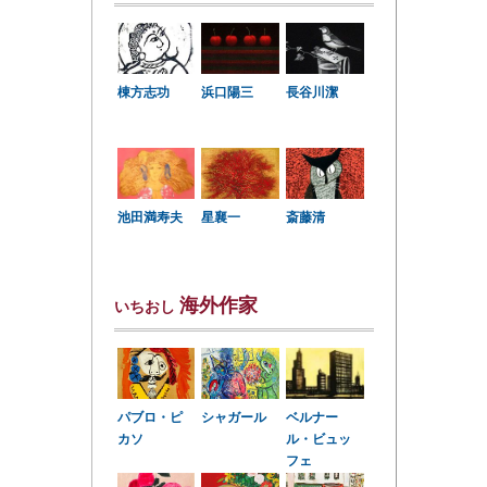
棟方志功
浜口陽三
長谷川潔
星襄一
池田満寿夫
斎藤清
海外作家
いちおし
パブロ・ピ
シャガール
ベルナー
カソ
ル・ビュッ
フェ