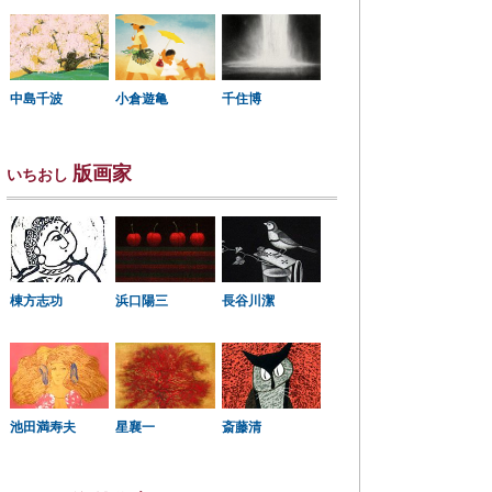
中島千波
小倉遊亀
千住博
版画家
いちおし
棟方志功
浜口陽三
長谷川潔
星襄一
池田満寿夫
斎藤清