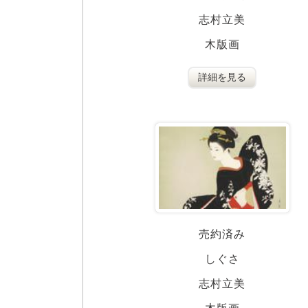
志村立美
木版画
詳細を見る
売約済み
しぐさ
志村立美