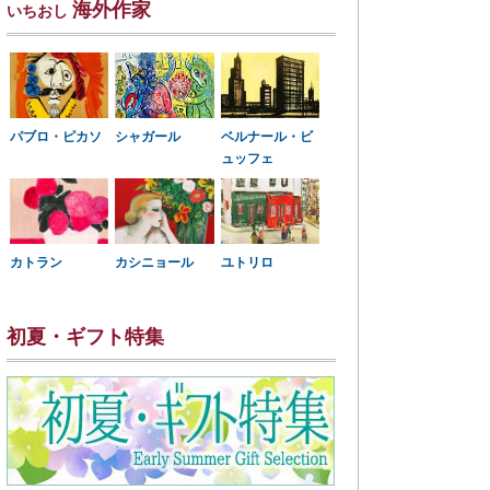
海外作家
いちおし
パブロ・ピカソ
シャガール
ベルナール・ビ
ュッフェ
カトラン
カシニョール
ユトリロ
初夏・ギフト特集