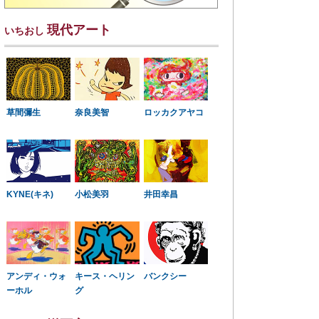
現代アート
いちおし
草間彌生
奈良美智
ロッカクアヤコ
KYNE(キネ)
小松美羽
井田幸昌
アンディ・ウォ
キース・ヘリン
バンクシー
ーホル
グ