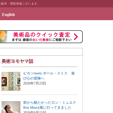
な販売・買取実績ございます。
English
テリアのギャラリーページ「絵画のある暮らしを」を公開致しました
美術ヨモヤマ話
ピカソmeets ポール・スミス 遊
び心の冒険へ
2026年7月23日
前から観たかったロン・ミュエク
Ron Mueck展に行ってきました
2026年6月15日