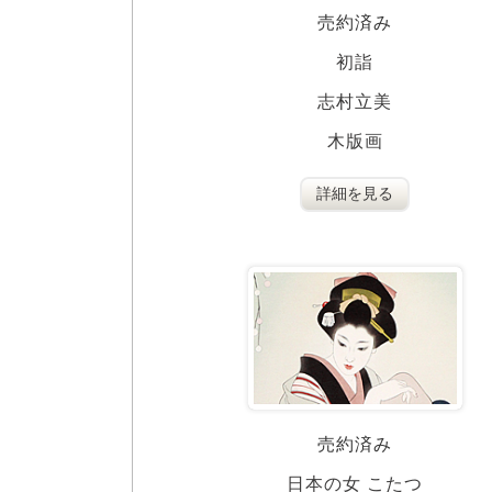
売約済み
初詣
志村立美
木版画
詳細を見る
売約済み
日本の女 こたつ