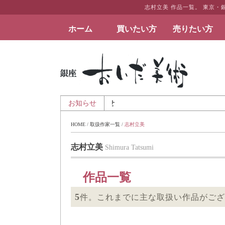
志村立美 作品一覧。 東京
ホーム
買いたい方
売りたい方
絵画など美術品の販売と買取 | 東京・銀座 おい
月6日 - 夏季休業のお知らせ
お知らせ
HOME
 / 
取扱作家一覧
 / 
志村立美
志村立美
Shimura Tatsumi
作品一覧
5
件。これまでに主な取扱い作品がござ