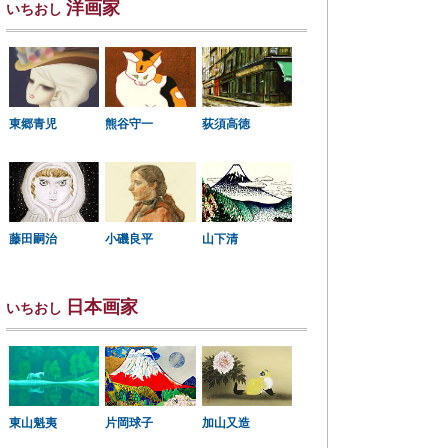
洋画家
いちおし
東郷青児
熊谷守一
荻須高徳
小磯良平
藤田嗣治
山下清
日本画家
いちおし
東山魁夷
片岡球子
加山又造