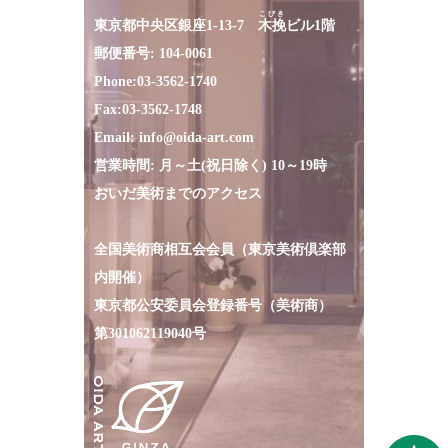
こびき
東京都中央区銀座1-13-7
木挽
ビル1階
郵便番号: 104-0061
Phone:
03-3562-1740
Fax:
03-3562-1748
Email:
info@oida-art.com
営業時間: 月～土(祝日除く) 10～19時
おいだ美術までのアクセス
全国美術商相互会会員（東京美術倶楽部
内開催）
東京都公安委員会登録番号（美術商）
第301062119040号