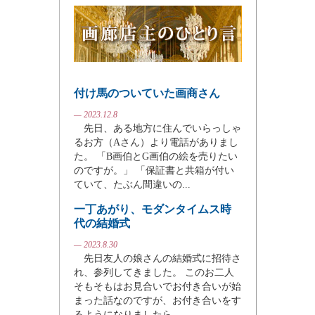
付け馬のついていた画商さん
— 2023.12.8
先日、ある地方に住んでいらっしゃ
るお方（Aさん）より電話がありまし
た。 「B画伯とG画伯の絵を売りたい
のですが。」 「保証書と共箱が付い
ていて、たぶん間違いの...
一丁あがり、モダンタイムス時
代の結婚式
— 2023.8.30
先日友人の娘さんの結婚式に招待さ
れ、参列してきました。 このお二人
そもそもはお見合いでお付き合いが始
まった話なのですが、お付き合いをす
るようになりましたら、...