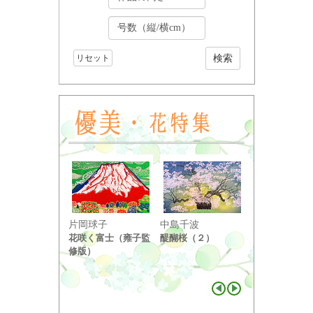
リセット
小野竹喬
片岡球子
中島千波
奥の細道句抄
花咲く富士（雍子監
醍醐桜（２）
り ...
修版）