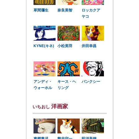
草間彌生
奈良美智
ロッカクア
ヤコ
KYNE(キネ)
小松美羽
井田幸昌
アンディ・
キース・ヘ
バンクシー
ウォーホル
リング
洋画家
いちおし
東郷青児
熊谷守一
荻須高徳