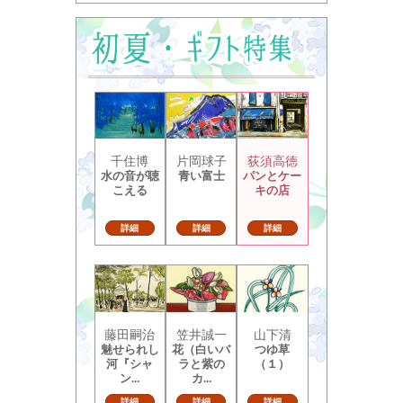
千住博
片岡球子
荻須高徳
水の音が聴
青い富士
パンとケー
こえる
キの店
詳細
詳細
詳細
藤田嗣治
笠井誠一
山下清
魅せられし
花（白いバ
つゆ草
河『シャ
ラと紫の
（１）
ン...
カ...
詳細
詳細
詳細