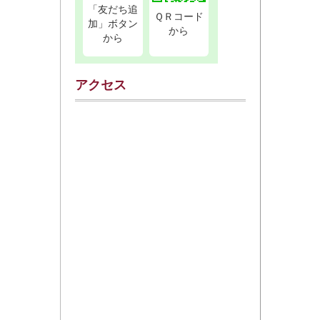
「友だち追
ＱＲコード
加」ボタン
から
から
アクセス