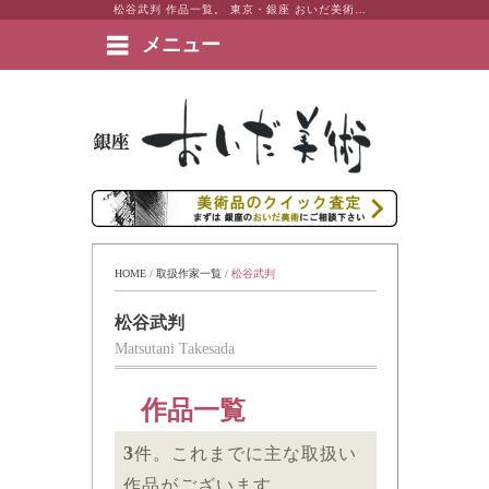
松谷武判 作品一覧。 東京・銀座 おいだ美術。現代アート・日本画・洋画・版画・彫刻・陶芸など美術品の豊富な販売・買取実績ございます。
メニュー
絵画など美術品の販売と買取 | 東京・銀座 おいだ美術
HOME
 / 
取扱作家一覧
 / 
松谷武判
松谷武判
Matsutani Takesada
作品一覧
3
件。これまでに主な取扱い
作品がございます。