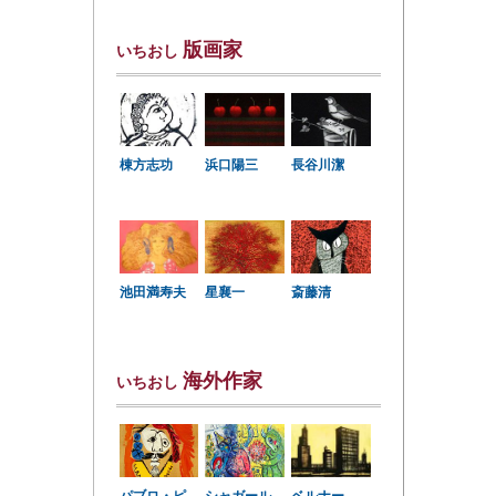
版画家
いちおし
棟方志功
浜口陽三
長谷川潔
星襄一
池田満寿夫
斎藤清
海外作家
いちおし