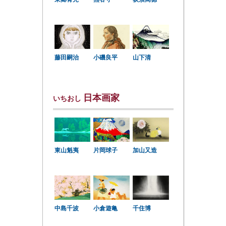
小磯良平
藤田嗣治
山下清
日本画家
いちおし
東山魁夷
片岡球子
加山又造
中島千波
小倉遊亀
千住博