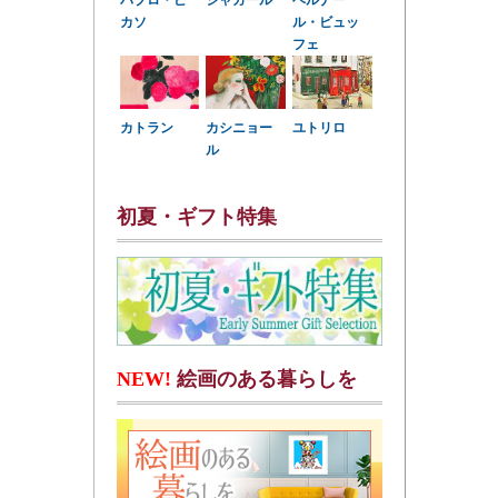
パブロ・ピ
シャガール
ベルナー
カソ
ル・ビュッ
フェ
カトラン
カシニョー
ユトリロ
ル
初夏・ギフト特集
NEW!
絵画のある暮らしを