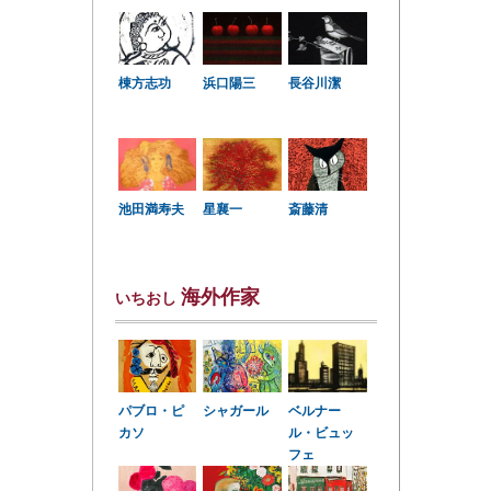
棟方志功
浜口陽三
長谷川潔
星襄一
池田満寿夫
斎藤清
海外作家
いちおし
パブロ・ピ
シャガール
ベルナー
カソ
ル・ビュッ
フェ