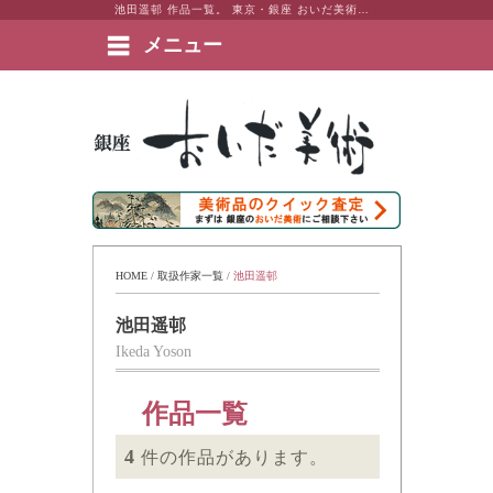
池田遥邨 作品一覧。 東京・銀座 おいだ美術。現代アート・日本画・洋画・版画・彫刻・陶芸など美術品の豊富な販売・買取実績ございます。
メニュー
絵画など美術品の販売と買取 | 東京・銀座 おいだ美術
HOME
 / 
取扱作家一覧
 / 
池田遥邨
池田遥邨
Ikeda Yoson
作品一覧
4
件の作品があります。