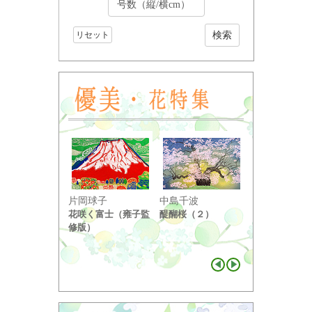
リセット
小野竹喬
片岡球子
中島千波
奥の細道句抄
花咲く富士（雍子監
醍醐桜（２）
り ...
修版）