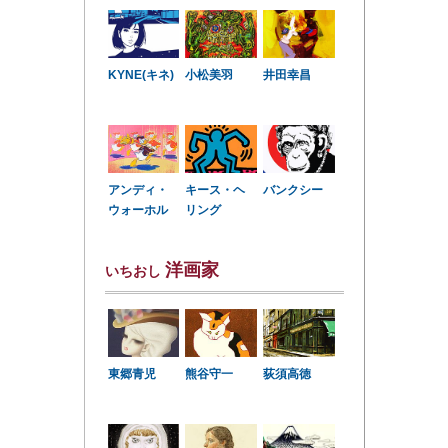
KYNE(キネ)
小松美羽
井田幸昌
アンディ・
キース・ヘ
バンクシー
ウォーホル
リング
洋画家
いちおし
東郷青児
熊谷守一
荻須高徳