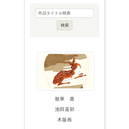
散華 鹿
池田遥邨
木版画