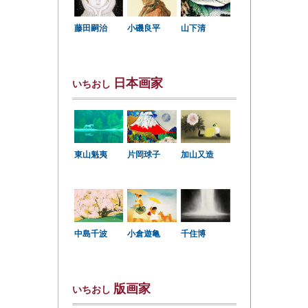
小磯良平
藤田嗣治
山下清
日本画家
いちおし
東山魁夷
片岡球子
加山又造
中島千波
小倉遊亀
千住博
版画家
いちおし