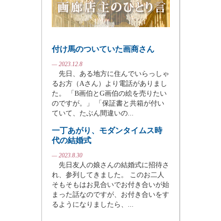
付け馬のついていた画商さん
— 2023.12.8
先日、ある地方に住んでいらっしゃ
るお方（Aさん）より電話がありまし
た。 「B画伯とG画伯の絵を売りたい
のですが。」 「保証書と共箱が付い
ていて、たぶん間違いの...
一丁あがり、モダンタイムス時
代の結婚式
— 2023.8.30
先日友人の娘さんの結婚式に招待さ
れ、参列してきました。 このお二人
そもそもはお見合いでお付き合いが始
まった話なのですが、お付き合いをす
るようになりましたら、...