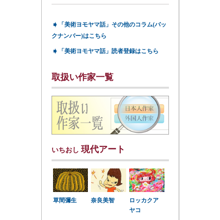
➧
「美術ヨモヤマ話」その他のコラム(バッ
クナンバー)はこちら
➧
「美術ヨモヤマ話」読者登録はこちら
取扱い作家一覧
現代アート
いちおし
草間彌生
奈良美智
ロッカクア
ヤコ